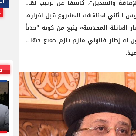
هاني أبوريدة
ال
للإضافة والتعديل"، كاشفاً عن ترتيب لقاء
25 يوليو, 2026 10:00 م
وس الثاني لمناقشة المشروع قبل إقراره،
ر العائلة المقدسة» ينبع من كونه "حدثاً
كون له إطار قانوني ملزم يلزم جميع جهات
يذ.
ص