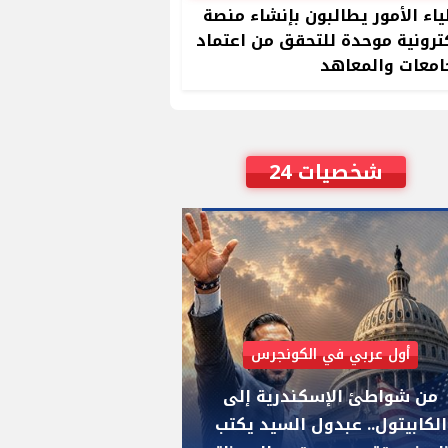
ياء الأمور يطالبون بإنشاء منصة
ترونية موحدة للتحقق من اعتماد
امعات والمعاهد
شخصيات 24
أول عربي في الكونجرس
AIPAC رصدت 30 مليون دولار لإضعافه
من شواطئ الإسكندرية إلى
"عبد الرحمن السيد
الكابيتول.. عبدول السيد يكتب
يواجه "هايلي ستي