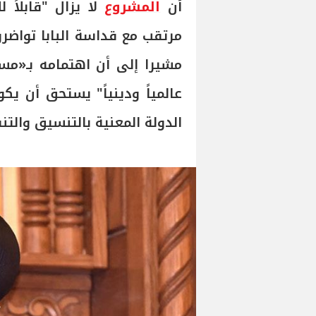
أن
المشروع
لا يزال "قابلاً 
مرتقب مع قداسة البابا تواضر
مشيرا إلى أن اهتمامه بـ«مسا
عالمياً ودينياً" يستحق أن ي
الدولة المعنية بالتنسيق والتنف