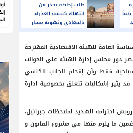
أول
ة
طلب إحاطة يحذر من
إلك
 ظمأ
انتهاك كنيسة العذراء
الج
د
بالمعادي وتشويه مسار
العائلة المقدسة
سياسة العامة للهيئة الاقتصادية المقترحة
بقصر دور مجلس إدارة الهيئة على الجوانب
لسياحية فقط وأن إقحام الجانب الكنسي
قد يثير إشكاليات تتعلق بخصوصية إدارة
" صاحب صاحبه "
درويش احترامه الشديد لملاحظات جبرائيل،
شوقي غريب.. المدير الفني رجل
ضمين ما يلزم منها في مشروع القانون و
كل المناصب في الجبلاية برعاية