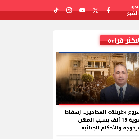
حرير
لضبع
tiktok
instagram
youtube
twitter
facebook
لأكثر قراءة
وع «غربلة» المحامين.. إسقاط
عضوية 15 ألف بسبب المهن
زدوجة والأحكام الجنائية