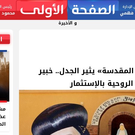
لإدارة
رئيس الت
 فهمي
محمود ا
و الأخيرة
ا
المقدسة» يثير الجدل.. خبير
الروحية بالإستثمار
مشر
الم