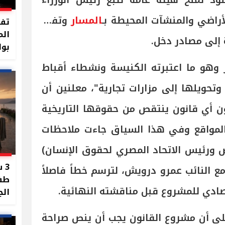
نود تمنح هيئة عامة تتبع رئيس الوزراء
أراضي والمنشآت المحيطة بـ
المسار
وتفتح
تفا
الم
 إلى مصادر دخل.
بوا
ر وهو ما اعتبرته الكنيسة ونشطاء أقباط
وتحويلها إلى مزارات تجارية"، معلنين أن
ن أي قانون ينتقص من حقوقها التاريخية
 المواقع وفي هذا السياق جاءت ملاحظات
ض ورئيس الاتحاد المصري لحقوق الإنسان)
3 
 النائب عمرو درويش، لترسم خطاً فاصلاً
طفل
تصادي للمشروع قبل مناقشته النهائية.
الج
لى أن مشروع القانون يجب أن ينص صراحة