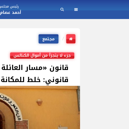
رئيس مجلس ا
أحمد عصام
مجتمع
جزء لا يتجزأ من أموال الكنائس
قانون «مسار العائلة 
قانوني: خلط للمكانة 