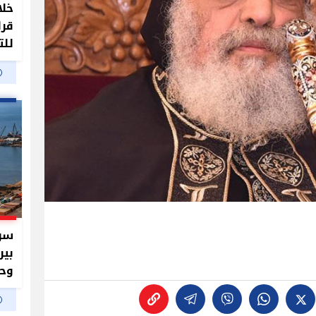
خلا
قرا
للت
سر 
بير
وحم