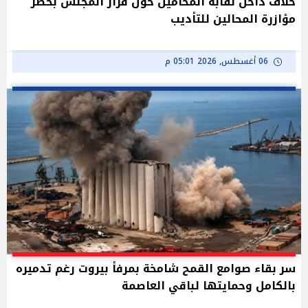
خلاف داخل نقابة المحامين حول قرار المجلس بحظر
مؤازرة المحالين للتأديب
06 أغسطس, 2026 05:01 م
سر بقاء صوامع القمح شامخة بمرفأ بيروت رغم تدميره
بالكامل وحمايتها لباقي العاصمة