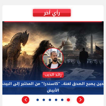
رأي أخر
دكتور نزيه الحكيم
الإجازة البرلمانية ليست إجازة من الرقابة.. والسؤال ليس
الأداة الوحيده بعد فض الانعقاد