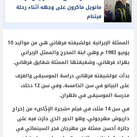
مانويل ماكرون على وجهه أثناء رحلة
فيتنام
الممثلة الإيرانية غولشيفته فرهاني هي من مواليد 10
يونيو 1983 م وهي ابنة المخرج والممثل الإيراني
بهزاد فرهاني، وشقيقتها الممثلة شقايق فرهاني.
بدأت غولشيفته فرهاني دراسة الموسيقى والعزف
على البيانو في سن الخامسة، وفي سن 12 دخلت
مدرسة الموسيقى في طهران.
في سن 14 مثلت في فيلم «شجرة الإِجَّاص» من إخراج
داريوش مهرجوئي، وهو الدور الذي حازت فيه على
جائزة أحسن ممثلة من مهرجان فجر السينمائي في