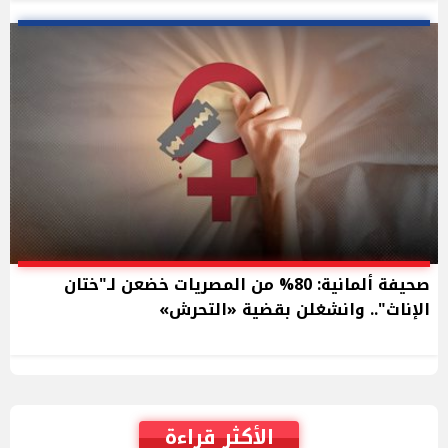
صحيفة ألمانية: 80% من المصريات خضعن لـ"ختان
الإناث".. وانشغلن بقضية «التحرش»
الأكثر قراءة