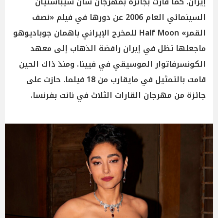
إيران. كما فازت بجائزة بمهرجان سان سيباستيان
السينمائي العام 2006 عن دورها في فيلم «نصف
القمر» Half Moon للمخرج الإيراني باهمان جوباديوهو
ماجعلها تظل في إيران رافضة الذهاب إلى معهد
الكونسرفاتوار الموسيقي في فيينا. ومنذ ذاك الحين
قامت بالتمثيل في مايقارب من 18 فيلما. حازت على
جائزة من مهرجان القارات الثلاث في نانت بفرنسا.