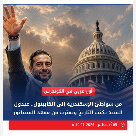
AIPAC رصدت 30 مليون دولار لإضعافه
"عبد الرحمن السيد" المصري الذى يواجه "هايلي
ستيفنز" وإيباك الاسرائيلية بإنتخابات ميشيجان
02 أغسطس, 2026 04:01 م