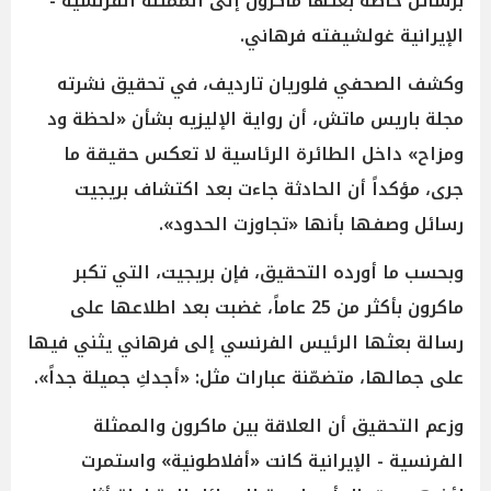
برسائل خاصة بعثها ماكرون إلى الممثلة الفرنسية -
الإيرانية غولشيفته فرهاني.
وكشف الصحفي فلوريان تارديف، في تحقيق نشرته
مجلة باريس ماتش، أن رواية الإليزيه بشأن «لحظة ود
ومزاح» داخل الطائرة الرئاسية لا تعكس حقيقة ما
جرى، مؤكداً أن الحادثة جاءت بعد اكتشاف بريجيت
رسائل وصفها بأنها «تجاوزت الحدود».
وبحسب ما أورده التحقيق، فإن بريجيت، التي تكبر
ماكرون بأكثر من 25 عاماً، غضبت بعد اطلاعها على
رسالة بعثها الرئيس الفرنسي إلى فرهاني يثني فيها
على جمالها، متضمّنة عبارات مثل: «أجدكِ جميلة جداً».
وزعم التحقيق أن العلاقة بين ماكرون والممثلة
الفرنسية - الإيرانية كانت «أفلاطونية» واستمرت