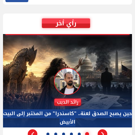
رأي أخر
دكتور نزيه الحكيم
الإجازة البرلمانية ليست إجازة من الرقابة.. والسؤال ليس
الأداة الوحيده بعد فض الانعقاد