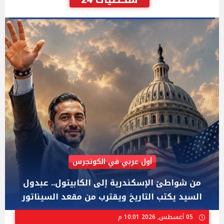
AIPAC رصدت 30 مليون دولار لإضعافه
"عبد الرحمن السيد" المصري الذى يواجه "هايلي
ستيفنز" وإيباك الاسرائيلية بإنتخابات ميشيجان
02 أغسطس, 2026 04:01 م