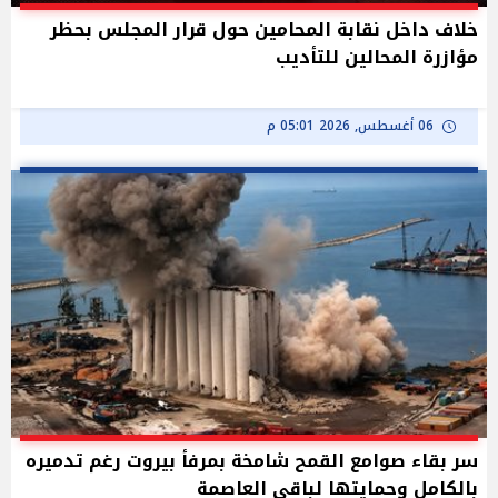
خلاف داخل نقابة المحامين حول قرار المجلس بحظر
مؤازرة المحالين للتأديب
06 أغسطس, 2026 05:01 م
سر بقاء صوامع القمح شامخة بمرفأ بيروت رغم تدميره
بالكامل وحمايتها لباقي العاصمة