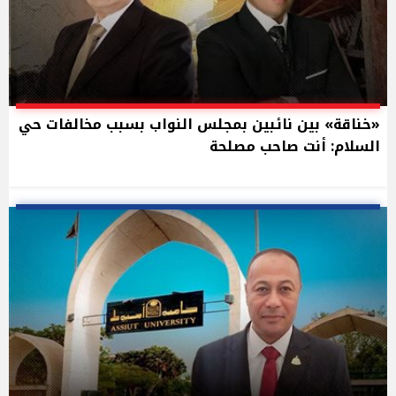
«خناقة» بين نائبين بمجلس النواب بسبب مخالفات حي
السلام: أنت صاحب مصلحة