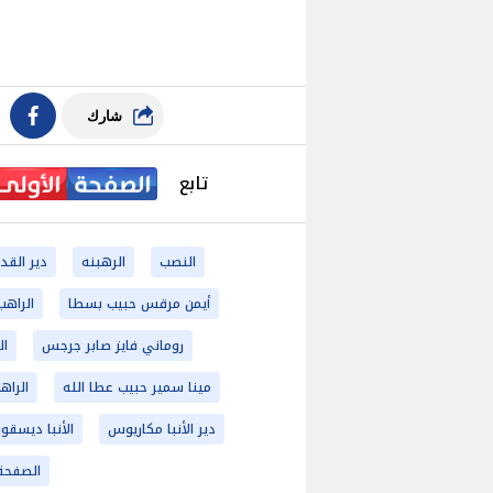
شارك
تابع
النصب
الرهبنه
دير القد
أيمن مرقس حبيب بسطا
الراه
روماني فايز صابر جرجس
ال
مينا سمير حبيب عطا الله
الرا
دير الأنبا مكاريوس
الأنبا ديسق
الصفحة 