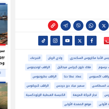
سر 
بير
يس الأنبا مكاريوس السكندري
وادي الريان
التبرعات
وحم
ب برسوم
ملاك ناروز كيرلس ميخائيل
الراهب لونجينوس
راهب اكسيوس
عماد عطا حنا
الراهب بطرونيوس
هب انسطاسى
سمير عياد حرز جرجس
الراهب كبريانوس
ورس
تجار البركة المزيفة
الكنيسة القبطية الإرثوذكسية
الأولى
موقع الصفحة الأولى