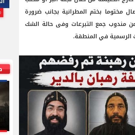
هاني أبوريدة
ال
صال مختوما بختم المطرانية بجانب ضرورة
25 يوليو, 2026 10:00 م
مندوب جمع التبرعات وفى حالة الشك
ت الرسمية في المنطقة.
ص