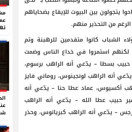
نهم خلعوا الطاعة ولبسوا النصب بـ "لحى
ا يتجولون بين البيوت للإيقاع بضحاياهم
مشر
عما
الرغم من التحذير منهم.
تهد
لاء الشباب كانوا متقدمين للرهبنة وتم
، لكنهم استمروا في خداع الناس وضمت
حبيب بسطا – يدّعي أنه الراهب برسوم،
يدّعي أنه الراهب لونجينوس، روماني فايز
هب أكسيوس، عماد عطا حنا – يدّعي أنه
الح
ر حبيب عطا الله – يدّعي أنه الراهب
عند
س – يدّعي أنه الراهب كبريانوس، وحذر
شقة