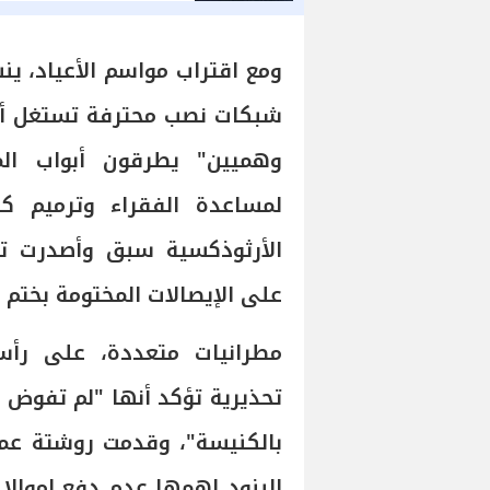
ومع اقتراب مواسم الأعياد، ي
شبكات نصب محترفة تستغل أسم
وهميين" يطرقون أبواب المن
لمساعدة الفقراء وترميم كن
الأرثوذكسية سبق وأصدرت تحذ
على الإيصالات المختومة بختم 
مطرانيات متعددة، على رأسه
تحذيرية تؤكد أنها "لم تفوض أ
بالكنيسة"، وقدمت روشتة عم
البنود اهمها عدم دفع اموالا 