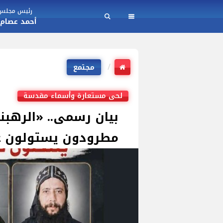
رئيس مجلس ا
أحمد عصام
مجتمع
لحى مستعارة وأسماء مقدسة
بيان رسمى.. «الرهبنة
مطرودون يستولون عل