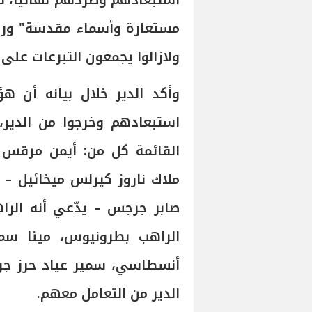
استبعادهم وطردهم نهائيا، لك
مستعارة وأسماء مقدسة" وراحو
ولازالوا يجمعون التبرعات على 
وأكد الدير خلال بيانه أن هؤ
استبعادهم وخرجوا من الدير
القائمة كل من: أيمن مرقس 
ملاك ناروز كيرلس ميخائيل – 
صابر جرجس – يدّعي أنه الرا
الراهب بطرونيوس، مينا سمي
أنسطاسي، سمير عياد حرز جرج
الدير من التعامل معهم.