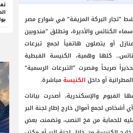
والمحلات
تفا
الم
نشط "تجار البركة المزيفة" في شوارع مصر
بوا
اء الكنائس والأديرة، وتطلق "مندوبين
ازل أو يتصلون هاتفياً لجمع تبرعات
ائس.. كلها وهمية، الكنيسة القبطية
يراً صريحاً وقصرت "التبرعات الرسمية"
المطرانية أو داخل
الكنيسة
مباشرة.
ا الفيوم والإسكندرية، أصدرت بيانات
" صاحب صاحبه "
ي أشخاص لجمع أموال خارج إطار لجنة البر
شوقي غريب.. المدير الفني رجل
ليه للحماية من فخ النصب، وتضمنت بعض
كل المناصب في الجبلاية برعاية
خارج الكنيسة من خلال لجنة البر أو مكتب