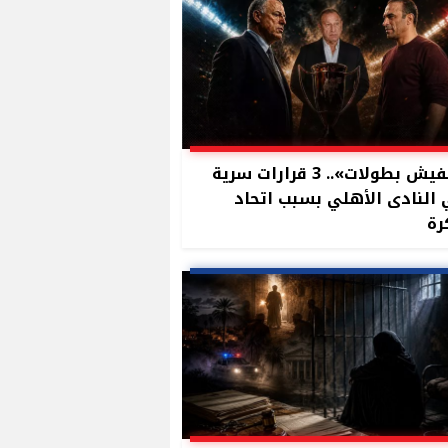
«مفيش بطولات».. 3 قرارات سرية
النادى الأهلي بسبب اتحاد
رة