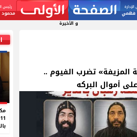
لإدارة
رئيس الت
 فهمي
محمود ا
و الأخيرة
ا
 المزيفة» تضرب الفيوم ..
ى أموال البركه
مكا
%
بال