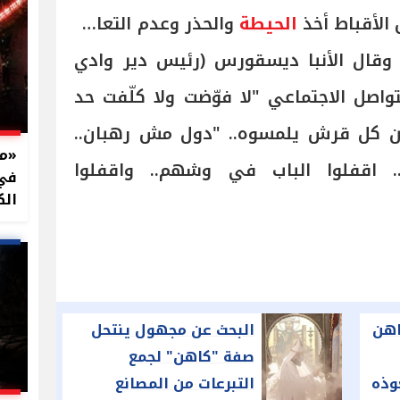
 الأقباط أخذ
الحيطة
والحذر وعدم التعامل
قال الأنبا ديسقورس (رئيس دير وادي
تواصل الاجتماعي "لا فوّضت ولا كلّفت حد
من كل قرش يلمسوه.. "دول مش رهبان..
. اقفلوا الباب في وشهم.. واقفلوا
في 
الك
اهن
البحث عن مجهول ينتحل
صفة "كاهن" لجمع
وذه
التبرعات من المصانع