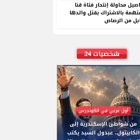
صيل محاولة إنتحار فتاة قنا
تهمة بالاشتراك بقتل والدها
بل من الرصاص
شخصيات 24
أول عربي في الكونجرس
AIPAC رصدت 30 مليون دولار لإضعافه
من شواطئ الإسكندرية إلى
"عبد الرحمن السيد
الكابيتول.. عبدول السيد يكتب
يواجه "هايلي ستي