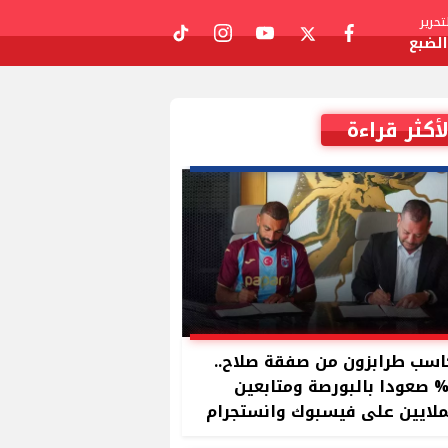
حرير
لضبع
tiktok
instagram
youtube
twitter
facebook
لأكثر قراءة
سب طرابزون من صفقة صلاح..
11 صعودا بالبورصة ومتابعين
ملايين على فيسبوك وانستجرام