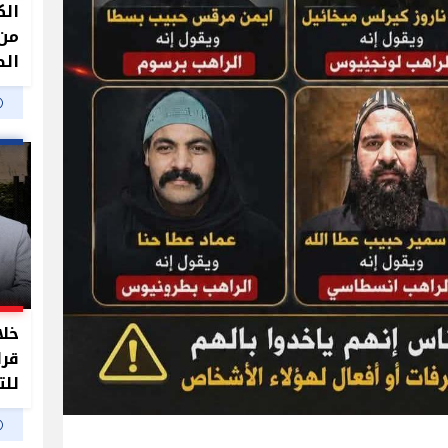
الك
من 
الص
خلا
قرا
للت