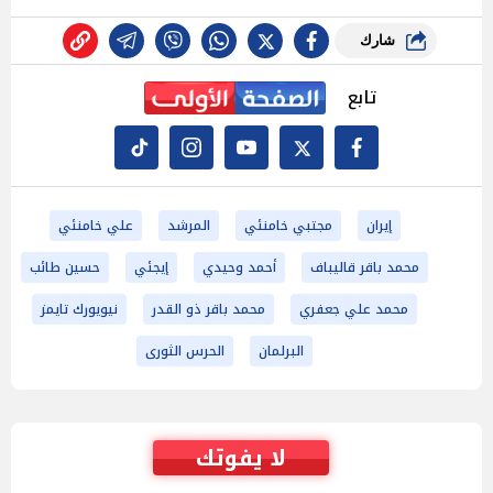
شارك
تابع
إيران
مجتبي خامنئي
المرشد
علي خامنئي
محمد باقر قاليباف
أحمد وحيدي
إيجئي
حسين طائب
محمد علي جعفري
محمد باقر ذو القدر
نيويورك تايمز
البرلمان
الحرس الثورى
لا يفوتك