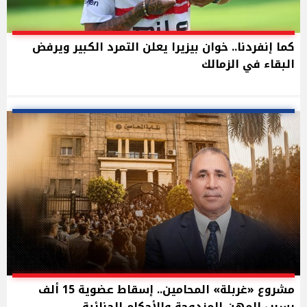
كما إنفردنا.. خوان بيزيرا يعلن التمرد الكبير ويرفض
البقاء في الزمالك
مشروع «غربلة» المحامين.. إسقاط عضوية 15 ألف
بسبب المهن المزدوجة والأحكام الجنائية