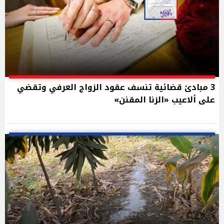
3 مبادئ قضائية تنسف عقود الزواج العرفي وتقضي
على ألاعيب «الزنا المقنن»