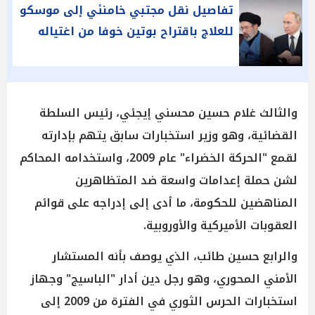
تفاصيل نقل مجتبي خامنئي إلى موسكو
للعلاج باقتراح بوتين خوفا من اغتياله
والثالث غلام حسين محسني إيجئي، رئيس السلطة
القضائية، وهو وزير استخبارات سابق يتهم بإدارته
لقمع "الحركة الخضراء" عام 2009، واستخدامه المحاكم
لشن حملة إعدامات واسعة ضد المتظاهرين
المناهضين للحكومة، ما أدى إلى إدراجه على قوائم
العقوبات الأميركية والأوروبية.
والرابع حسين طائب، الذي يوصف بأنه المستشار
الأمني المحوري، وهو رجل دين أدار "الباسيج" وجهاز
استخبارات الحرس الثوري في الفترة من 2009 إلى