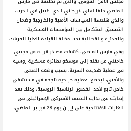
مجلس الأمن القومي، والذي تم تكليفه في مارس
الماضي خلفا لعلي لاريجاني الذي اغتيل في الحرب،
والذي هندسة السياسات الأمنية والخارجية وضمان
التنسيق المتكامل بين المؤسسات العسكرية
والمدنية والقضائية تحت مظلة القيادة العليا للمرشد.
وفي مارس الماضي، كشفت مصادر قريبة من مجتبي
خامنئي عن نقله إلى موسكو بطائرة عسكرية روسية
في عملية شديدة السرية، بسبب وضعه الصحي
والأمني، ليخضع لعملية جراحية ناجحة في مستشفى
خاص تابع لأحد القصور الرئاسية الروسية، وذلك بعد
إصابته في بداية القصف الأميركي الإسرائيلي في
الغارات الافتتاحية على إيران يوم 28 فبراير الماضي.