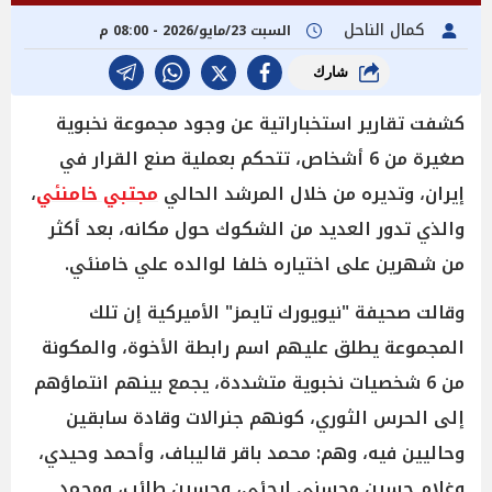
كمال الناحل
السبت 23/مايو/2026 - 08:00 م
شارك
كشفت تقارير استخباراتية عن وجود مجموعة نخبوية
صغيرة من 6 أشخاص، تتحكم بعملية صنع القرار في
إيران، وتديره من خلال المرشد الحالي
مجتبي خامنئي
،
والذي تدور العديد من الشكوك حول مكانه، بعد أكثر
من شهرين على اختياره خلفا لوالده علي خامنئي.
وقالت صحيفة "نيويورك تايمز" الأميركية إن تلك
المجموعة يطلق عليهم اسم رابطة الأخوة، والمكونة
من 6 شخصيات نخبوية متشددة، يجمع بينهم انتماؤهم
إلى الحرس الثوري، كونهم جنرالات وقادة سابقين
وحاليين فيه، وهم: محمد باقر قاليباف، وأحمد وحيدي،
وغلام حسين محسني إيجئي، وحسين طائب، ومحمد