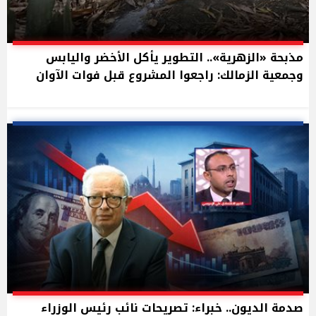
مذبحة «الزهرية».. التطوير يأكل الأخضر واليابس
وجمعية الزمالك: راجعوا المشروع قبل فوات الآوان
صدمة الديون.. خبراء: تصريحات نائب رئيس الوزراء