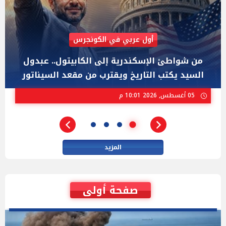
AIPAC رصدت 30 مليون دولار لإضعافه
"عبد الرحمن السيد" المصري الذى يواجه "هايلي
ستيفنز" وإيباك الاسرائيلية بإنتخابات ميشيجان
02 أغسطس, 2026 04:01 م
المزيد
صفحة أولى