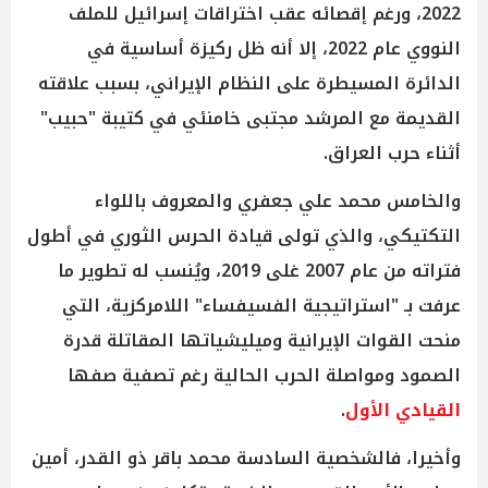
2022، ورغم إقصائه عقب اختراقات إسرائيل للملف
النووي عام 2022، إلا أنه ظل ركيزة أساسية في
الدائرة المسيطرة على النظام الإيراني، بسبب علاقته
القديمة مع المرشد مجتبى خامنئي في كتيبة "حبيب"
أثناء حرب العراق.
والخامس محمد علي جعفري والمعروف باللواء
التكتيكي، والذي تولى قيادة الحرس الثوري في أطول
فتراته من عام 2007 غلى 2019، ويُنسب له تطوير ما
عرفت بـ "استراتيجية الفسيفساء" اللامركزية، التي
منحت القوات الإيرانية وميليشياتها المقاتلة قدرة
الصمود ومواصلة الحرب الحالية رغم تصفية صفها
القيادي الأول
.
وأخيرا، فالشخصية السادسة محمد باقر ذو القدر، أمين