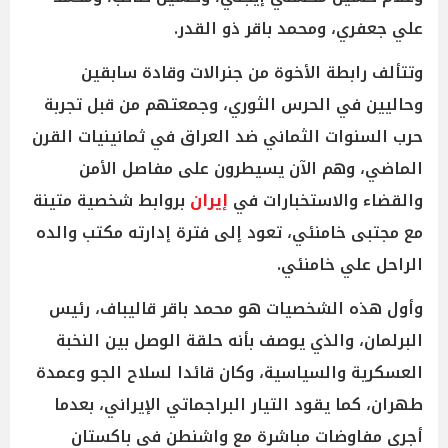
علي جعفري، ومحمد باقر ذو القدر.
وتتألف رابطة الأخوة من جنرالات وقادة سابقين
وحاليين في الحرس الثوري، وجمعتهم من قبل تجربة
حرب السنوات الثماني ضد العراق في ثمانينيات القرن
الماضي، وهم الآن يسيطرون على مفاصل الأمن
والقضاء والاستخبارات في
إيران
بروابط شخصية متينة
مع مجتبى خامنئي، تعود إلى فترة إدارته مكتب والده
الراحل علي خامنئي.
وأول هذه الشخصيات هو محمد باقر قاليباف، رئيس
البرلمان، والذي يوصف بأنه حلقة الوصل بين النخبة
العسكرية والسياسية، وكان قائدا لسلاح الجو وعمدة
طهران، كما يقود التيار البراجماتي الإيراني، بعدما
أجرى مفاوضات مباشرة مع واشنطن في باكستان