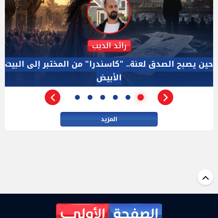
دكتور نزيه الحكيم
الإجازة البرلمانية ليست إجازة من الرقابة.. والسؤال ليس
الأداة الوحيده بعد فض الانعقاد
المزيد