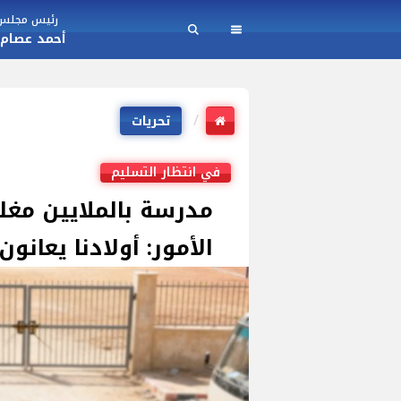
رئيس مجلس ا
أحمد عصام
تحريات
في انتظار التسليم
مدرسة بالملايين مغلق
الأمور: أولادنا يعانو