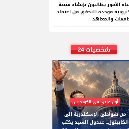
ياء الأمور يطالبون بإنشاء منصة
ترونية موحدة للتحقق من اعتماد
امعات والمعاهد
شخصيات 24
أول عربي في الكونجرس
AIPAC رصدت 30 مليون دولار لإضعافه
من شواطئ الإسكندرية إلى
"عبد الرحمن السيد
الكابيتول.. عبدول السيد يكتب
يواجه "هايلي ستي