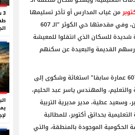
مات التعليمية، ويشكو سكان منطقة الـ
توبر
من غياب المدارس أو تأخر تسليمها
3 
طفل
في العديد من مشاريع الإسكان، وفي مقدمتها حي الكوثر "الـ 607
الج
ة شديدة للسكان الذي انتقلوا للمعيشة
ارسهم القديمة والبعيدة عن سكنهم
"الـ 607 عمارة سابقا" استغاثة وشكوى إلى
ة والتعليم، والمهندس ياسر عبد الحليم،
، وسعيد عطية، مدير مديرية التربية
يمت
ة التعليمية بحدائق أكتوبر، للمطالبة
لإج
الحكومية الموجودة بالمنطقة، والتي