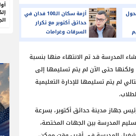
أول
إلك
حول
أزمة سكان الـ100 فدان في
الج
حدائق أكتوبر مع تكرار
م
السرقات وغرامات
«البلكونات»
شاء المدرسة قد تم الانتهاء منها بنسبة
، ولكنها حتى الآن لم يتم تسليمها إلى
تالي لم يتم تسليمها للإدارة التعليمية
طلاب.
" صاحب صاحبه "
ئيس جهاز مدينة حدائق أكتوبر، بسرعة
شوقي غريب.. المدير الفني رجل
تسليم المدرسة بين الجهات المختصة،
كل المناصب في الجبلاية برعاية
ء تشغيل المدرسة في أقرب وقت ممكن،