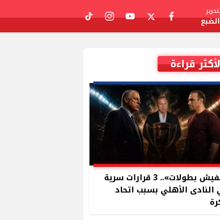
حرير
لضبع
tiktok
instagram
youtube
twitter
facebook
لأكثر قراءة
«مفيش بطولات».. 3 قرارات سرية
النادى الأهلي بسبب اتحاد
رة