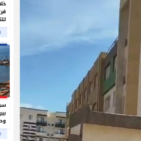
خلا
قرا
للت
سر 
بير
وحم