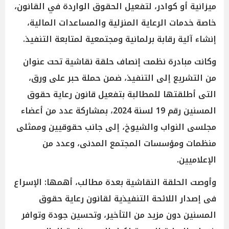
ميزانية أو كوادر، لتفعيل الحقوق الواردة في القانون،
خاصة خدمات الرعاية المنزلية والمساعدات المالية،
إنشاء آلية رقابة برلمانية ومجتمعية لمتابعة التنفيذ.
وكانت مبادرة نظمت إنصاف حلقة نقاشية تحت عنوان
من التشريع إلى التنفيذ، ضمن حملة حبر على ورق،
التى أطلقتها للمطالبة بتفعيل قانون رعاية حقوق
المسنين رقم 19 لسنة 2024، بمشاركة عدد من أعضاء
مجلسى النواب والشيوخ، إلى جانب حقوقيين وممثلى
منظمات ومؤسسات المجتمع المدنى، وعدد من
الإعلاميين.
وأوصت الحلقة النقاشية بعدة مطالب، أهمها: الإسراع
فى إصدار اللائحة التنفيذية لقانون رعاية حقوق
المسنين دون مزيد من التأخير، وتحسين جودة وتوافر