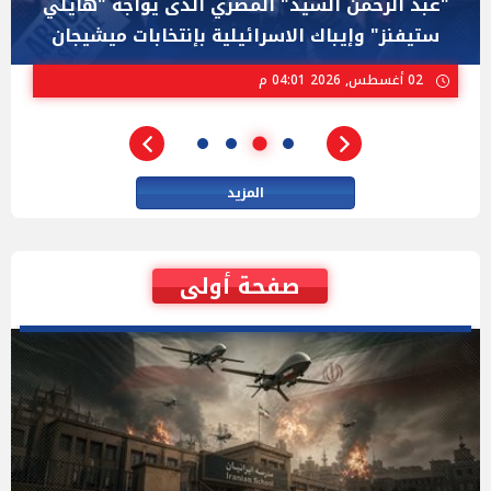
"عبد الرحمن السيد" المصري الذى يواجه "هايلي
ستيفنز" وإيباك الاسرائيلية بإنتخابات ميشيجان
02 أغسطس, 2026 04:01 م
المزيد
صفحة أولى