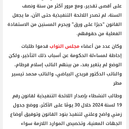
على أقصى تقدير، ومع مرور أكثر من سنة ونصف
السنة، لم تصدر اللائحة التنفيذية حتى الآن، ما يجعل
القانون "حبرًا على ورق" ويحرم المسنين من الاستفادة
الفعلية من حقوقهم.
وكان عدد من أعضاء
مجلس النواب
قدموا طلبات
إحاطة لمساءلة الحكومة عن أسباب ذلك التأخير، ولكن
الوضع لم يتغير بعد، من بينهم النائب إسلام قرطام،
والنائب الدكتور فريدي البياضي، والنائب محمد تيسير
مطر
وطالب النشطاء بإصدار اللائحة التنفيذية لقانون رقم
19 لسنة 2024 خلال 30 يومًا على الأكثر، ووضع جدول
زمني واضح وعلني لتنفيذ بنود القانون وتوفيق أوضاع
الجهات المعنية، وتخصيص الموارد اللازمة سواء