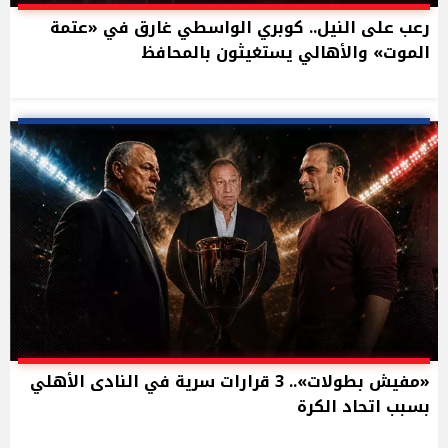
رعب على النيل.. كوبري الواسطي غارق في «عتمة
الموت» والأهالي يستغيثون بالمحافظ
«مفيش بطولات».. 3 قرارات سرية في النادى الأهلي
بسبب اتحاد الكرة