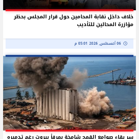
خلاف داخل نقابة المحامين حول قرار المجلس بحظر
مؤازرة المحالين للتأديب
06 أغسطس, 2026 05:01 م
سر بقاء صوامع القمح شامخة بمرفأ بيروت رغم تدميره