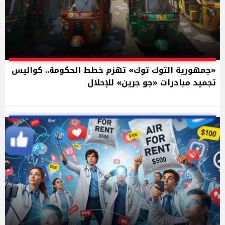
«جمهورية التوك توك» تهزم خطط الحكومة.. كواليس
تجميد مبادرات «جو جرين» للإحلال