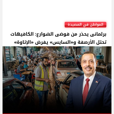
المواطن في المصيدة
برلمانى يحذر من فوضى الشوارع: الكافيهات
تحتل الأرصفة و«السايس» يفرض «الإتاوة»