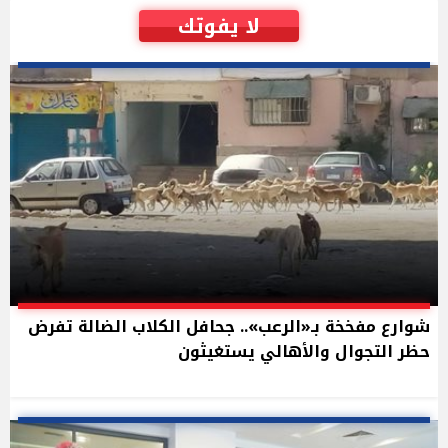
لا يفوتك
شوارع مفخخة بـ«الرعب».. جحافل الكلاب الضالة تفرض
حظر التجوال والأهالي يستغيثون