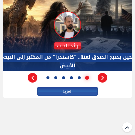
دكتور نزيه الحكيم
الإجازة البرلمانية ليست إجازة من الرقابة.. والسؤال ليس
الأداة الوحيده بعد فض الانعقاد
المزيد