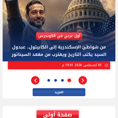
AIPAC رصدت 30 مليون دولار لإضعافه
"عبد الرحمن السيد" المصري الذى يواجه "هايلي
ستيفنز" وإيباك الاسرائيلية بإنتخابات ميشيجان
02 أغسطس, 2026 04:01 م
المزيد
صفحة أولى