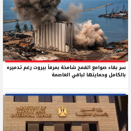
سر بقاء صوامع القمح شامخة بمرفأ بيروت رغم تدميره
بالكامل وحمايتها لباقي العاصمة