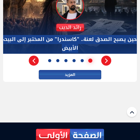
دكتور نزيه الحكيم
الإجازة البرلمانية ليست إجازة من الرقابة.. والسؤال ليس
الأداة الوحيده بعد فض الانعقاد
المزيد