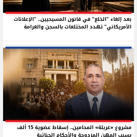
بعد إلغاء "الخلع" في قانون المسيحيين.. "الإعلانات
الأمريكاني" تهدد المختلعات بالسجن والغرامة
مشروع «غربلة» المحامين.. إسقاط عضوية 15 ألف
بسبب المهن المزدوجة والأحكام الجنائية