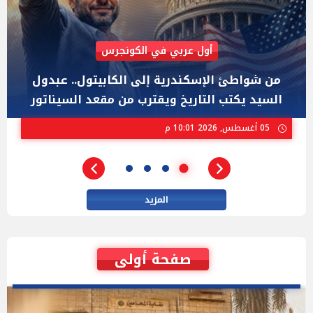
AIPAC رصدت 30 مليون دولار لإضعافه
"عبد الرحمن السيد" المصري الذى يواجه "هايلي
ستيفنز" وإيباك الاسرائيلية بإنتخابات ميشيجان
02 أغسطس, 2026 04:01 م
المزيد
صفحة أولى