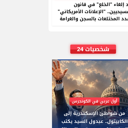
 إلغاء "الخلع" في قانون
سيحيين.. "الإعلانات الأمريكاني"
د المختلعات بالسجن والغرامة
شخصيات 24
أول عربي في الكونجرس
AIPAC رصدت 30 مليون دولار لإضعافه
من شواطئ الإسكندرية إلى
"عبد الرحمن السيد
الكابيتول.. عبدول السيد يكتب
يواجه "هايلي ستي