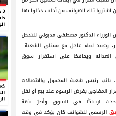
 أن تسبب القرار في إيقاف تشغيل أكثر من
ن اشتروا تلك الهواتف من أجانب دخلوا بها
3 
طفل
الج
الوزراء الدكتور مصطفى مدبولي للتدخل
رار، وعقد لقاء عاجل مع ممثلي الشعبة
ق العدالة ويحافظ على استقرار سوق
نائب رئيس شعبة المحمول والاتصالات
كما
قرار المفاجئ بفرض الرسوم عند بيع أو نقل
الت
الز
حدث ارتباكًا في السوق وأضرّ بثقة
يق
الرسمي للهواتف كان يؤكد في وقت