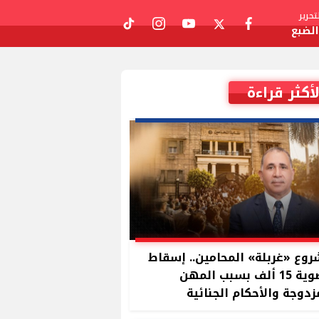
حرير
لضبع
tiktok
instagram
youtube
twitter
facebook
لأكثر قراءة
وع «غربلة» المحامين.. إسقاط
عضوية 15 ألف بسبب المهن
زدوجة والأحكام الجنائية