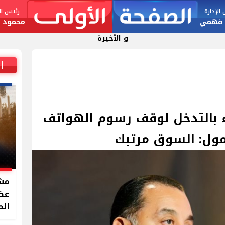
لإدارة
رئيس الت
 فهمي
محمود ا
و الأخيرة
ا
ء بالتدخل لوقف رسوم الهواتف
مول: السوق مرتبك
مشر
الم