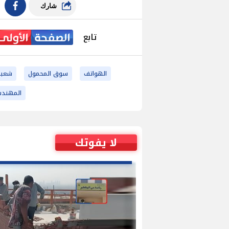
شارك
تابع
الهواتف
سوق المحمول
شعبة
المهندس
لا يفوتك