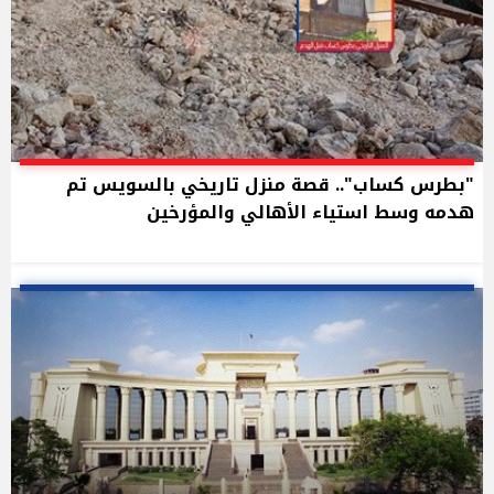
"بطرس كساب".. قصة منزل تاريخي بالسويس تم
هدمه وسط استياء الأهالي والمؤرخين