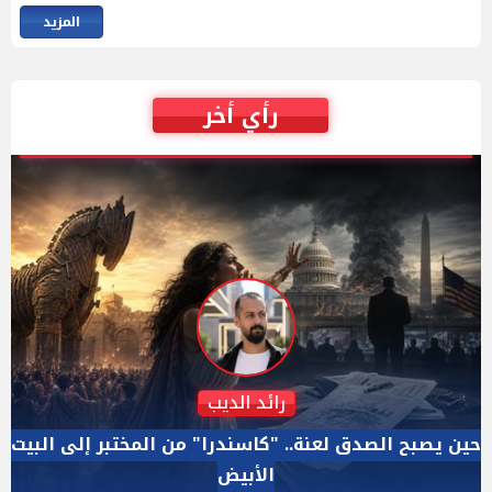
المزيد
رأي أخر
دكتور نزيه الحكيم
الإجازة البرلمانية ليست إجازة من الرقابة.. والسؤال ليس
الأداة الوحيده بعد فض الانعقاد