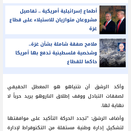
أطماع إسرائيلية أمريكية .. تفاصيل
مشروعان متوازيان للاستيلاء على قطاع
غزة
ملامح صفقة شاملة بشأن غزة..
وشخصية فلسطينية تدفع بها أمريكا
حاكما للقطاع
وأكد الرشق أن نتنياهو هو المعطل الحقيقي
لصفقات التبادل ووقف إطلاق الناروهو يريد حرباً لا
نهاية لها.
وأضاف الرشق: "تجدد الحركة التأكيد على موافقتها
لتشكيل إدارة وطنية مستقلة من التكنوقراط لإدارة