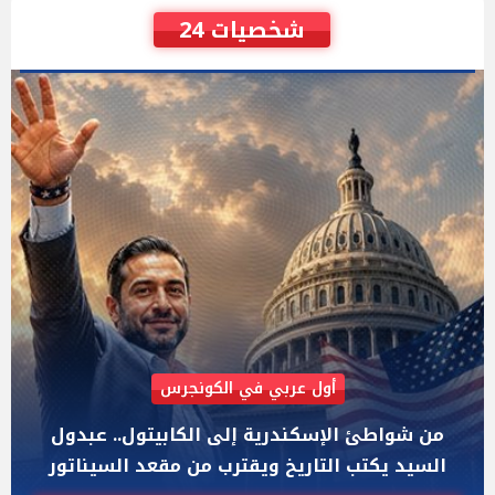
شخصيات 24
AIPAC رصدت 30 مليون دولار لإضعافه
"عبد الرحمن السيد" المصري الذى يواجه "هايلي
ستيفنز" وإيباك الاسرائيلية بإنتخابات ميشيجان