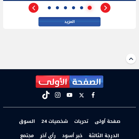
المزيد
tiktok
instagram
youtube
twitter
facebook
صفحة أولى
تحريات
شخصيات 24
السوق
الدرجة الثالثة
خبر أسود
رأي أخر
مجتمع