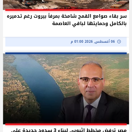
سر بقاء صوامع القمح شامخة بمرفأ بيروت رغم تدميره
بالكامل وحمايتها لباقي العاصمة
06 أغسطس, 2026 01:00 م
مصر ترفض مخطط إثيوبي لبناء 3 سدود جديدة على