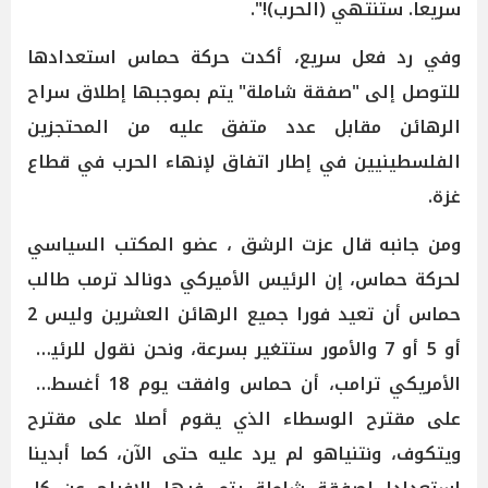
سريعا. ستنتهي (الحرب)!".
وفي رد فعل سريع، أكدت حركة حماس استعدادها
للتوصل إلى "صفقة شاملة" يتم بموجبها إطلاق سراح
الرهائن مقابل عدد متفق عليه من المحتجزين
الفلسطينيين في إطار اتفاق لإنهاء الحرب في قطاع
غزة.
ومن جانبه قال عزت الرشق ، عضو المكتب السياسي
لحركة حماس، إن الرئيس الأميركي دونالد ترمب طالب
حماس أن تعيد فورا جميع الرهائن العشرين وليس 2
أو 5 أو 7 والأمور ستتغير بسرعة، ونحن نقول للرئيس
الأمريكي ترامب، أن حماس وافقت يوم 18 أغسطس
على مقترح الوسطاء الذي يقوم أصلا على مقترح
ويتكوف، ونتنياهو لم يرد عليه حتى الآن، كما أبدينا