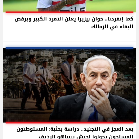
كما إنفردنا.. خوان بيزيرا يعلن التمرد الكبير ويرفض
البقاء في الزمالك
بعد العجز في التجنيد.. دراسة بحثية: المستوطنون
المسلحون تحولوا لجيش نتنياهو الرديف