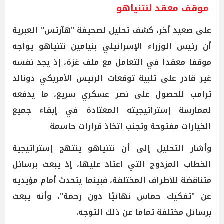
موقف معقد لنتنياهو
على صعيد أخر، كشف تحليل لصحيفة "هآرتس" العبرية
أن رئيس الوزراء الإسرائيلي بنيامين نتنياهو يواجه
موقفا معقدا في التعامل مع ملف غزة، إذ يجد نفسه
غير قادر على تلبية توقعات الرئيس الأمريكي دونالد
ترامب للحصول على نصر عسكري سريع، ما يدفعه
لممارسة إستراتيجيته المعتادة في إبقاء جميع
الخيارات مفتوحة وتجنب اتخاذ قرارات حاسمة
وأشار التحليل إلى أن نتنياهو ينتهج إستراتيجية
الخطاب المزدوج التي اعتاد عليها، إذ يبعث برسائل
متناقضة للأطراف المختلفة، فبينما يتحدث أمام مؤيديه
عن "تفكيك حماس نهائيًا دون رحمة"، وأنه يبعث
برسائل مختلفة تماما عن ذلك التوجه.