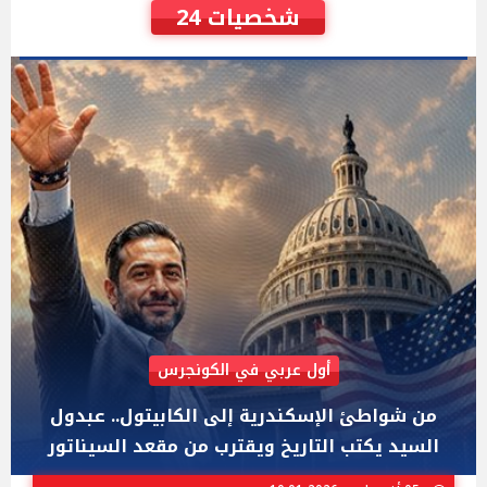
شخصيات 24
AIPAC رصدت 30 مليون دولار لإضعافه
"عبد الرحمن السيد" المصري الذى يواجه "هايلي
ستيفنز" وإيباك الاسرائيلية بإنتخابات ميشيجان