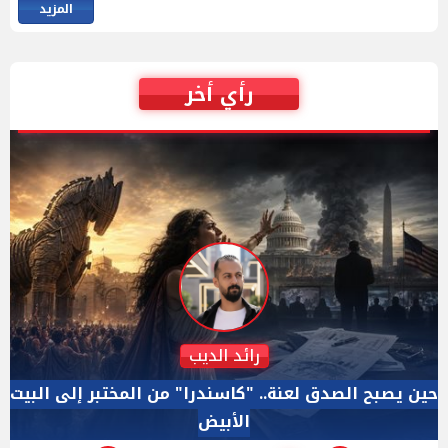
المزيد
رأي أخر
دكتور نزيه الحكيم
الإجازة البرلمانية ليست إجازة من الرقابة.. والسؤال ليس
الأداة الوحيده بعد فض الانعقاد