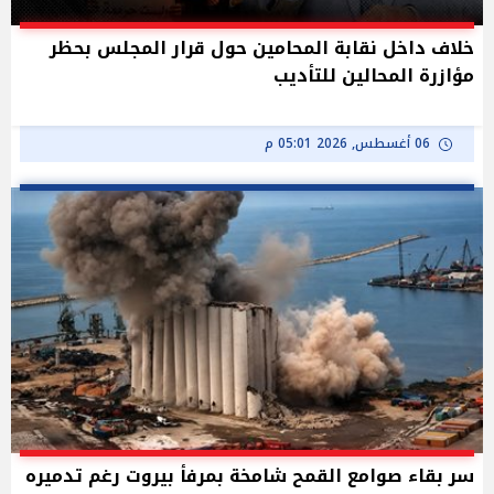
خلاف داخل نقابة المحامين حول قرار المجلس بحظر
مؤازرة المحالين للتأديب
06 أغسطس, 2026 05:01 م
سر بقاء صوامع القمح شامخة بمرفأ بيروت رغم تدميره