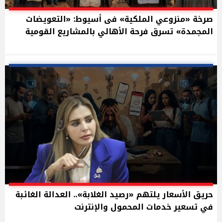
صرخة «منزوعي الملكية» فى أسيوط: «التعويضات
المجمدة» تسرق فرحة الأهالي بالمشاريع القومية
حريق الأسعار يلتهم «رصيد الغلابة».. العدالة الغائبة
في تسعير خدمات المحمول والإنترنت