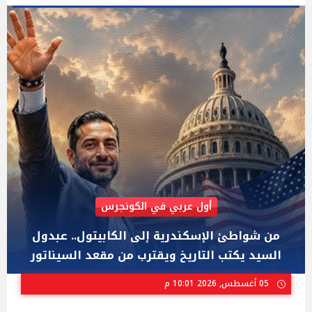
AIPAC رصدت 30 مليون دولار لإضعافه
"عبد الرحمن السيد" المصري الذى يواجه "هايلي
ستيفنز" وإيباك الاسرائيلية بإنتخابات ميشيجان
02 أغسطس, 2026 04:01 م