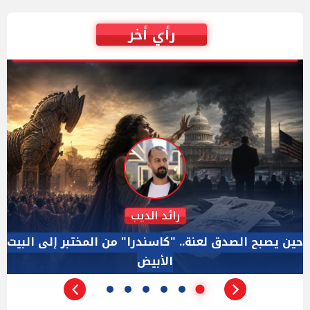
رأي أخر
دكتور نزيه الحكيم
الإجازة البرلمانية ليست إجازة من الرقابة.. والسؤال ليس
الأداة الوحيده بعد فض الانعقاد