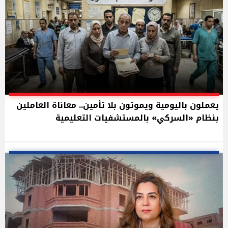
يعملون باليومية ويموتون بلا تأمين.. معاناة العاملين
بنظام «السركي» بالمستشفيات التعليمية