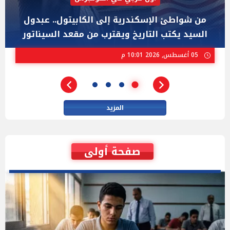
"عبد الرحمن السيد" المصري الذى يواجه "هايلي
ستيفنز" وإيباك الاسرائيلية بإنتخابات ميشيجان
02 أغسطس, 2026 04:01 م
المزيد
صفحة أولى