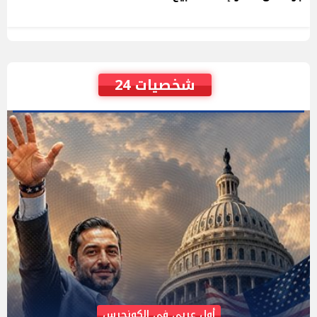
شخصيات 24
AIPAC رصدت 30 مليون دولار لإضعافه