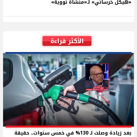
«هيكل خرساني» لـ«منشاة نووية»
الأكثر قراءة
بعد زيادة وصلت لـ 130% في خمس سنوات.. حقيقة