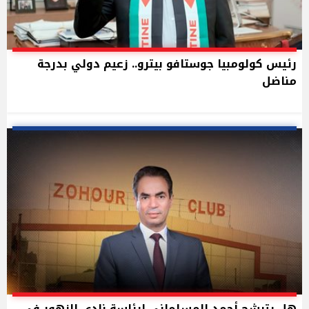
رئيس كولومبيا جوستافو بيترو.. زعيم دولي بدرجة
مناضل
هل يترشح أحمد المسلماني لرئاسة نادي الزهور في