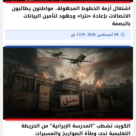
اشتعال أزمة الخطوط المجهولة.. مواطنون يطالبون
الاتصالات بإعادة «نترا» وجهود لتأمين البيانات
بالبصمة
08 أغسطس, 2026 12:01 ص
الكويت تشطب "المدرسة الإيرانية" من الخريطة
التعليمية تحت وطأة الصواريخ والمسيرات