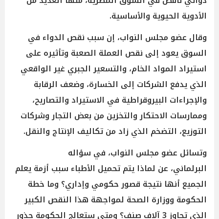
دوائي ناقص في السوق المصرية، منها العديد من
الأدوية الحيوية والأساسية.
وقال عضو مجلس النواب، إن سبب نقص الدواء في
السوق يعود إلى نقص العملة الصعبة وتأثيره على
استيراد المواد الخام، والتسعير الجبري غير الواقعي
الذي يدفع الشركات إلى الخسارة، وضعف الرقابة
والإجراءات البيروقراطية في الاستيراد والتصاريح،
وممارسات الاحتكار والتخزين من بعض التجار وشركات
التوزيع، التضخم الذي زاد من تكاليف الإنتاج والنقل.
وتسائل عضو مجلس النواب، في سؤاله
البرلماني، عن لماذا يتم تحميل الأطباء سبب أزمة يعلم
الجميع أنها نتيجة قصور حكومي وإداري؟ وما خطة
الحكومة ووزارة الصحة لمواجهة هذا النقص الكبير
الذي تجاوز 3 آلاف صنف؟ ومتى ستعالج الحكومة جذور