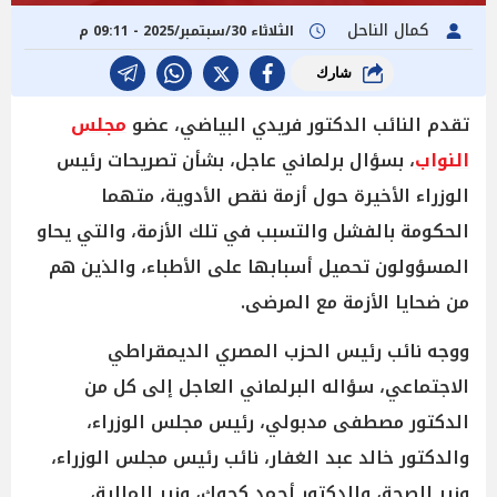
كمال الناحل
الثلاثاء 30/سبتمبر/2025 - 09:11 م
شارك
تقدم النائب الدكتور فريدي البياضي، عضو
مجلس
النواب
، بسؤال برلماني عاجل، بشأن تصريحات رئيس
الوزراء الأخيرة حول أزمة نقص الأدوية، متهما
الحكومة بالفشل والتسبب في تلك الأزمة، والتي يحاو
المسؤولون تحميل أسبابها على الأطباء، والذين هم
من ضحايا الأزمة مع المرضى.
ووجه نائب رئيس الحزب المصري الديمقراطي
الاجتماعي، سؤاله البرلماني العاجل إلى كل من
الدكتور مصطفى مدبولي، رئيس مجلس الوزراء،
والدكتور خالد عبد الغفار، نائب رئيس مجلس الوزراء،
وزير الصحة، والدكتور أحمد كجوك، وزير المالية،