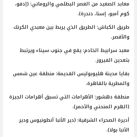
معابد الصعيد من العصر البطلمي والروماني: (إدفو،
كوم أمبو، إسنا، دندرة).
طريق الكباش: الطريق الذي يربط بين معبدي الكرنك
والأقصر.
معبد سرابيط الخادم: يقع في جنوب سيناء ويرتبط
بتعدين الفيروز.
بقايا مدينة هليوبوليس القديمة: منطقة عين شمس
والمطرية بالقاهرة.
منطقة دهشور: الأهرامات التي تسبق أهرامات الجيزة
(الهرم المنحني والأحمر).
أديرة الصحراء الشرقية: (دير الأنبا أنطونيوس ودير
الأنبا بولا).