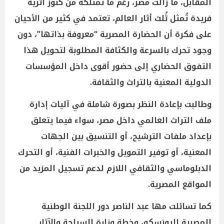
المقابل، ما زالت مصر، رغم ما تمتلكه من كنوز أثرية
فريدة تُمثل ثُلث أثار العالم، تعتمد في كثير من الأحيان
على فكرة أن الحضارة المصرية “معروفة بذاتها”، دون
وجود تحرك بالسرعة والكثافة المطلوبة لتحويل هذا
التفوق الحضاري إلى حضور أقوى داخل المؤسسات
الدولية المعنية بالتراث والثقافة.
وطالبت بإعادة النظر بصورة شاملة في آليات إدارة
ملف التراث العالمي داخل مصر، سواء فيما يتعلق
بإعداد ملفات الترشيح، أو التنسيق بين الجهات
المعنية، أو توفير التمويل والخبرات الفنية، أو التحرك
الدبلوماسي والثقافي اللازم لدعم تسجيل المزيد من
المواقع المصرية.
كما تسائلت مها عبد الناصر دور اللجنة الوطنية
المصرية لليونسكو، وخطة وزارة السياحة والآثار