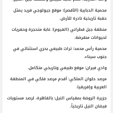
محمية الدبابية (الأقصر): موقع جيولوجي فريد يمثل
حقبة تاريخية نادرة للأرض.
منطقة جبل قطراني (الفيوم): غابة متحجرة وحفريات
لحيوانات منقرضة.
محمية رأس محمد: تراث طبيعي بحري استثنائي في
جنوب سيناء.
وادي فيران: موقع طبيعي وتاريخي متكامل.
مرصد حلوان الملكي: أقدم مرصد فلكي في المنطقة
العربية وإفريقيا.
جزيرة الروضة بمقياس النيل: بالقاهرة، لرصد مستويات
فيضان النيل تاريخياً.