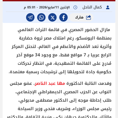
كمال الناحل
الإثنين 11/مايو/2026 - 05:01 م
شارك
مازال الحضور المصري في قائمة التراث العالمي
بمنظمة اليونسكو، رغم امتلاك مصر ثروة حضارية
وأثرية تعد الأضخم والأعظم في العالم، لتحتل المركز
الرابع عربيا بـ 7 مواقع فقط، مع وجود 34 موقع آخر
مُدرج على القائمة التمهيدية، في انتظار تحركات
حكومية جادة لتحويلها إلى ترشيحات رسمية معتمدة.
وقدمت النائبة الدكتورة
مها عبد الناصر
، عضو مجلس
النواب عن الحزب المصري الديمقراطي الإجتماعي،
طلب إحاطة موجه إلى الدكتور مصطفى مدبولي،
رئيس مجلس الوزراء، وشريف فتحي وزير السياحة
والآثار، والدكتورة جيهان زكي، وزيرة الثقافة، والدكتور