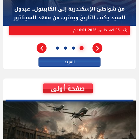
"عبد الرحمن السيد" المصري الذى يواجه "هايلي
ستيفنز" وإيباك الاسرائيلية بإنتخابات ميشيجان
02 أغسطس, 2026 04:01 م
المزيد
صفحة أولى