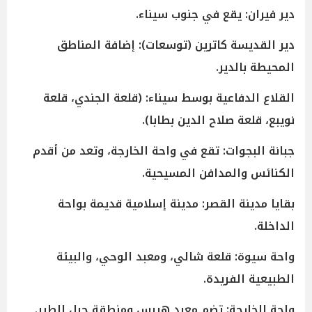
دير فيران: يقع في جنوب سيناء.
دير القديسة كاترين (توسعات): إضافة المناطق
المحيطة بالدير.
القلاع الدفاعية بوسط سيناء: (قلعة الجندي، قلعة
نويبع، قلعة صلاح الدين بطابا).
جبانة البجوات: تقع في واحة الخارجة، وتعد من أقدم
الكنائس والمدافن المسيحية.
بقايا مدينة القصر: مدينة إسلامية قديمة بواحة
الداخلة.
واحة سيوة: قلعة شالي، ومعبد الوحي، والبيئة
الطبيعية الفريدة.
واحة الخارجة: تضم معبد هيبس ومنطقة جبل الطير.