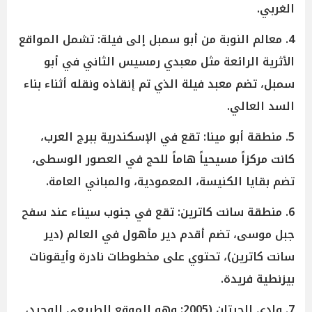
الغربي.
4. معالم النوبة من أبو سمبل إلى فيلة: تشمل المواقع
الأثرية الرائعة مثل معبدي رمسيس الثاني في أبو
سمبل، تضم معبد فيلة الذي تم إنقاذه ونقله أثناء بناء
السد العالي.
5. منطقة أبو مينا: تقع في الإسكندرية ببرج العرب،
كانت مركزاً مسيحياً هاماً للحج في العصور الوسطى،
تضم بقايا الكنيسة، المعمودية، والمباني العامة.
6. منطقة سانت كاترين: تقع في جنوب سيناء عند سفح
جبل موسى، تضم أقدم دير مأهول في العالم (دير
سانت كاترين)، تحتوي على مخطوطات نادرة وأيقونات
بيزنطية فريدة.
7. وادي الحيتان (2005: وهو الموقع الطبيعي الوحيد،