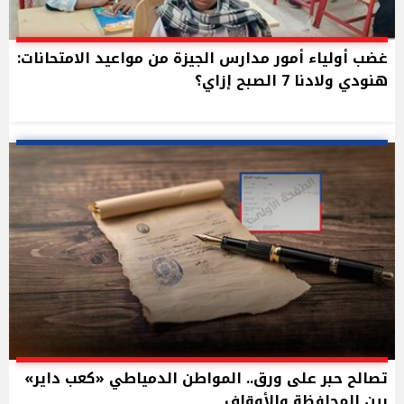
غضب أولياء أمور مدارس الجيزة من مواعيد الامتحانات:
هنودي ولادنا 7 الصبح إزاي؟
تصالح حبر على ورق.. المواطن الدمياطي «كعب داير»
بين المحافظة والأوقاف