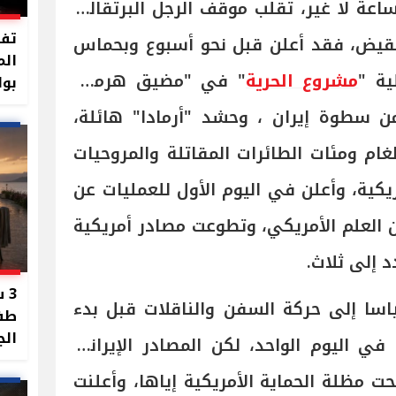
لإسرائيلي"، ففي خلال 48 ساعة لا غير، تقلب موقف الرجل البرتقالي
تفا
نقيض، فقد أعلن قبل نحو أسبوع وبحماس
الم
ية "
مشروع الحرية
" في "مضيق هرمز"،
بوا
من سطوة إيران ، وحشد "أرمادا" هائلة،
م ومئات الطائرات المقاتلة والمروحيات
أمريكية، وأعلن في اليوم الأول للعمليات عن
ن العلم الأمريكي، وتطوعت مصادر أمريكية
 إلى ثلاث.
3 
ياسا إلى حركة السفن والناقلات قبل بدء
طفل
الج
ت نحو150 سفينة في اليوم الواحد، لكن المصادر الإيرانية
ت مظلة الحماية الأمريكية إياها، وأعلنت