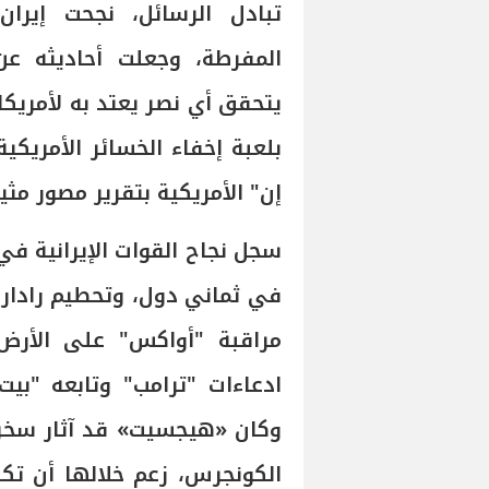
تبادل الرسائل، نجحت إيرا
المفرطة، وجعلت أحاديثه عن
يتحقق أي نصر يعتد به لأمريكا 
بلعبة إخفاء الخسائر الأمريكي
إن" الأمريكية بتقرير مصور مثير
في ثماني دول، وتحطيم رادارا
مراقبة "أواكس" على الأرض،
ادعاءات "ترامب" وتابعه "بي
وكان «هيجسيت» قد آثار سخري