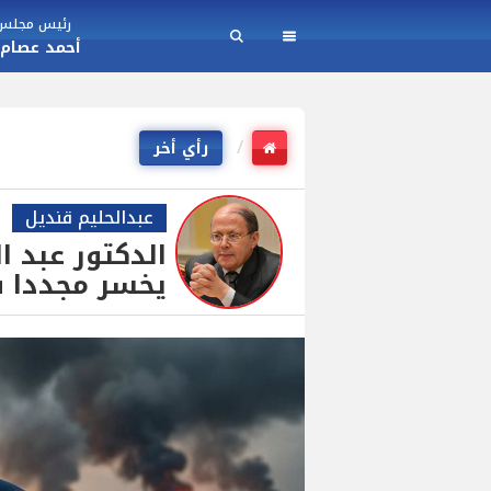
رئيس مجلس ا
أحمد عصام
رأي أخر
عبدالحليم قنديل
الدكتور عبد ا
يخسر مجددا ف