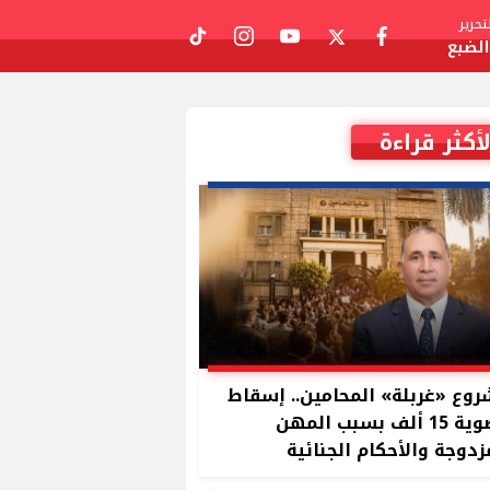
حرير
لضبع
tiktok
instagram
youtube
twitter
facebook
لأكثر قراءة
وع «غربلة» المحامين.. إسقاط
عضوية 15 ألف بسبب المهن
زدوجة والأحكام الجنائية