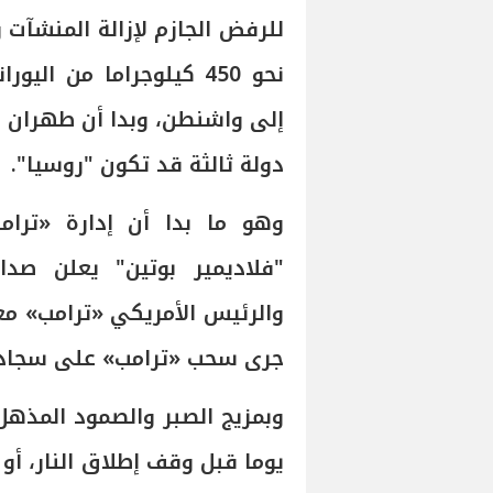
للرفض الجازم لإزالة المنشآت و
نحو 450 كيلوجراما من ا
إلى واشنطن، وبدا أن طهران ق
دولة ثالثة قد تكون "روسيا".
وهو ما بدا أن إدارة «ترا
"فلاديمير بوتين" يعلن صدا
والرئيس الأمريكي «ترامب» مع
جرى سحب «ترامب» على سجادة إ
وبمزيج الصبر والصمود المذهل 
يوما قبل وقف إطلاق النار، أ