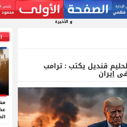
لإدارة
رئيس الت
 فهمي
محمود ا
و الأخيرة
ا
لحليم قنديل يكتب : ترامب
ى إيران
مشر
الم