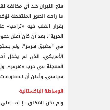
فتح النيران ضد أي مخالفة لق
ما راحت الصور الملتقطة تؤكد ص
بقرار انقلب فيه «ترامب» 
الحرية"، بعد أن كان أعلن دعو
في "مضيق هرمز"، ولم يستجب 
الأمريكي، الذى لم يخذل أح
المعجلة في حرب «هرمز»، وإن 
سياسي، وأعلن أن المفاوضات م
الوساطة الباكستانية
ولم يكن الاتفاق ـ إياه ـ عل