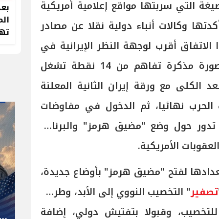
غة التي سربتها مواقع إعلامية أمريكية
بعد
الم
تها وكالات أنباء دولية نقلا عن مصادر
تهد
 الاتفاق أقرب لوجهة النظر الإيرانية في
إطاره العام، وقيل أنه في صورة مذكرة تفاهم من 14 نقطة تشغل
 الكلى مع ورقة إيران الثانية المعلنة
الحرب نهائيا، ثم الدخول في مفاوضات
وما لاحقة، تدور حول وضع "مضيق هرمز" والبرنامج
لعقوبات الأمريكية.
دادها لفتح "مضيق هرمز" بأوضاع جديدة،
" صاحب صاحبه "
تصفير
" التخصيب النووي إلى الأبد، وطرحت
شوقي غريب.. المدير الفني رجل
كل المناصب في الجبلاية برعاية
للتخصيب، وقبولا بتفتيش دولي، إضافة