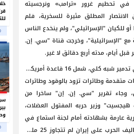
ن في تحطيم غرور «ترامب» ونرجسيته
خلا
قرا
 الانتصار المطلق مثيرة للسخرية، فلم
للت
أو للكيان "الإسرائيلي"، ولم ينخدع الناس
ة مع "الإسرائيلية"، وخرجت قناة "سي. إن.
 قبل أيام، مدته أربع دقائق لا غير.
سجل نجاح القوات الإيرانية في تدمير شبه كلي، شمل 16 قاعدة أمريكية
ت متقدمة وطائرات تزود بالوقود وطائرات
 وجاء تقرير "سي. إن. إن" ساخرا من
سر 
ت هيجسيت" وزير حربه المفتول العضلات،
بير
وحم
ة عارمة بشهادته أمام لجنة استماع في
الكونجرس، زعم خلالها أن تكاليف الحرب على إيران لم تتجاوز 25 مليار