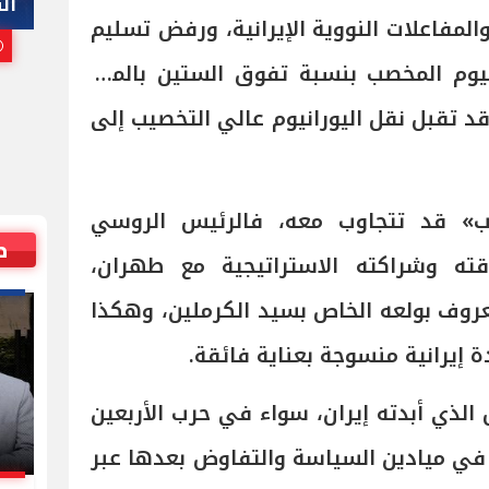
هاني أبوريدة
ال
المفاعلات النووية الإيرانية، ورفض تسليم
25 يوليو, 2026 10:00 م
ليورانيوم المخصب بنسبة تفوق الستين بالمئة
د تقبل نقل اليورانيوم عالي التخصيب إلى
مب» قد تتجاوب معه، فالرئيس الروسي
ص
قته وشراكته الاستراتيجية مع طهران،
روف بولعه الخاص بسيد الكرملين، وهكذا
يرانية منسوجة بعناية فائقة.
الذي أبدته إيران، سواء في حرب الأربعين
و في ميادين السياسة والتفاوض بعدها عبر