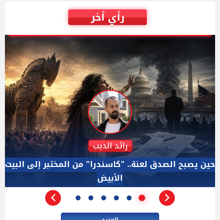
رأي أخر
دكتور نزيه الحكيم
الإجازة البرلمانية ليست إجازة من الرقابة.. والسؤال ليس
الأداة الوحيده بعد فض الانعقاد
المزيد