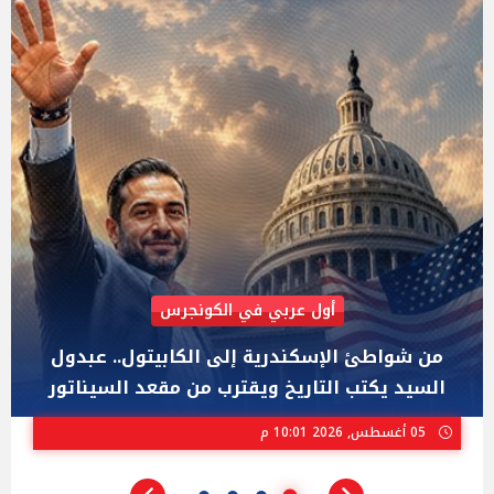
AIPAC رصدت 30 مليون دولار لإضعافه
"عبد الرحمن السيد" المصري الذى يواجه "هايلي
ستيفنز" وإيباك الاسرائيلية بإنتخابات ميشيجان
02 أغسطس, 2026 04:01 م