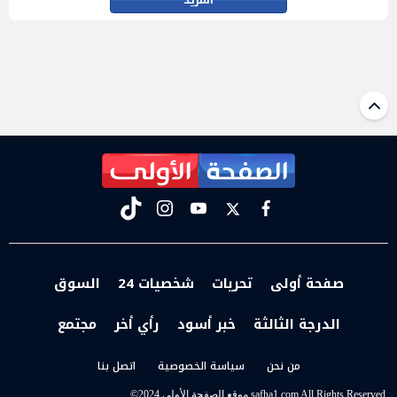
tiktok
instagram
youtube
twitter
facebook
صفحة أولى
تحريات
شخصيات 24
السوق
الدرجة الثالثة
خبر أسود
رأي أخر
مجتمع
من نحن
سياسة الخصوصية
اتصل بنا
t
©2024 موقع الصفحة الأولى safha1.com All Rights Reserved.