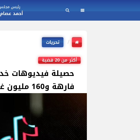
رئيس مجلس ا
أحمد عصام
تحريات
أكثر من 20 قضية
حصيلة فيديوهات خدش 
فارهة و160 مليون غسل أموال