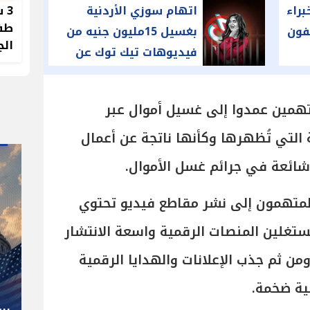
3 
براء
اتهام سوزي الأردنية
طفل
فون
بغسيل 15مليون جنيه من
الج
فيديوهات تيك توك عن
طريق العقارات
تهمين عمدوا إلى غسيل أموال عبر
التي تُظهرها وكأنها ناتجة عن أعمال
ائعة في جرائم غسل الأموال.
المتهمون إلى نشر مقاطع فيديو تحتوي
تغلين المنصات الرقمية واسعة الانتشار
" صاحب صاحبه "
 ثم جذب الإعلانات والهدايا الرقمية
شوقي غريب.. المدير الفني رجل
لية ضخمة.
كل المناصب في الجبلاية برعاية