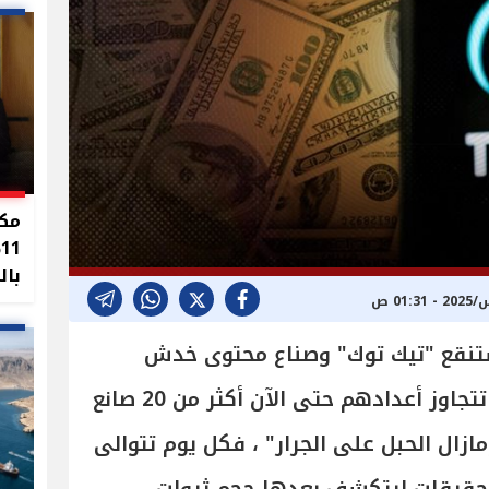
مكا
%
بال
تنقع "تيك توك" وصناع محتوى خدش
الحياء حتى غسل أموال، الذين تتجاوز أعدادهم حتى الآن أكثر من 20 صانع
ازال الحبل على الجرار" ، فكل يوم تتوالى