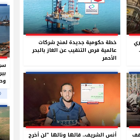
ري
خطة حكومية جديدة لمنح شركات
عالمية فرص التنقيب عن الغاز بالبحر
الأحمر
سر 
بير
وحم
قف
أنس الشريف.. قالها ونالها "لن أخرج