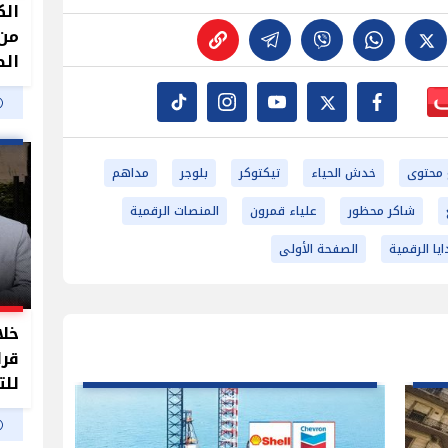
الك
من 
الص
 محتوى
خدش الحياء
تيكتوكر
بلوجر
مداهم
شاكر محظور
علياء قمرون
المنصات الرقمية
يا الرقمية
الصفحة الأولى
خلا
قرا
للت