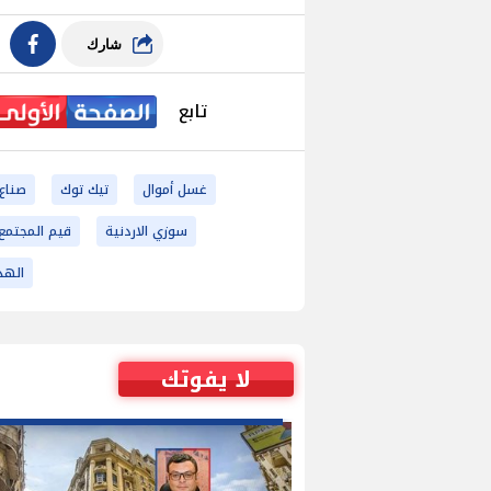
شارك
تابع
غسل أموال
تيك توك
صناع
سوزي الاردنية
قيم المجتمع
الهدا
لا يفوتك