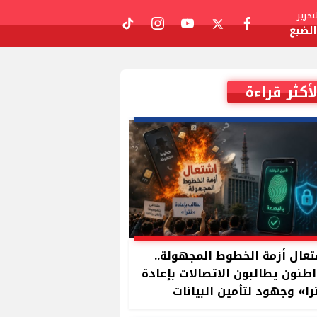
حرير
لضبع
tiktok
instagram
youtube
twitter
facebook
لأكثر قراءة
عال أزمة الخطوط المجهولة..
طنون يطالبون الاتصالات بإعادة
را» وجهود لتأمين البيانات
بصمة