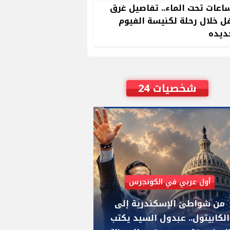
ساعات تحت الماء.. تفاصيل غرق
 خلال رحلة لكنيسة الفيوم
ديده
شخصيات 24
أول عربي في الكونجرس
AIPAC رصدت 30 مليون دولار لإضعافه
من شواطئ الإسكندرية إلى
"عبد الرحمن السيد
الكابيتول.. عبدول السيد يكتب
يواجه "هايلي ستي