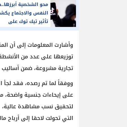
محو الشخصية أبرزها..خ
النفس والاجتماع يكش
تأثير تيك توك على
الأطفال والمراهقين
وأشارت المعلومات إلى أن الم
توزيعها على عدد من الأنشطة 
تجارية مشروعة، ضمن أساليب ش
ووفقاً لما تم رصده، فقد لجأ 
على إيحاءات جنسية واضحة، مس
لتحقيق نسب مشاهدة عالية، ومن
التي تحولت لاحقا إلى أرباح ما