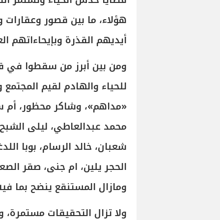
قضايا خدش الحياء وتستمر ال
هؤلاء، ما بين قصور وعقارات 
أيديهم القذرة وبإيحاءاتهم الع
ومن بين أبرز من سقطوا في ق
للحياء والهادم لقيم المجتمع 
«مداهم»، وشاكر محظور، أم سج
محمد عبدالعاطي، ليلى الشبح، ل
شعبان، خالد الرسام، بوبا اللد
الحجر يلين، ام جنى، صقر الصعي
ومازال المستنقع ينضح بما فيه
ولا تزال التحقيقات مستمرة،