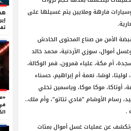
تحقيقات ليتكشف بعدها حجم ثروات
وسيارات فارهة وملايين يتم غسيلها على
هند
إير
ارية.
تفت
بضة الأمن من صناع المحتوى الخادش
وغسل أموال، سوزي الأردنية، محمد خالد
دة، أم مكة، علياء قمرون، قمر الوكالة،
وليتا، لوشا، نعمة أم إبراهيم، حسناء
غة، أوتاكا، موكا موكا، وياسمين تخلي
د، رسام الأوشام "فادي تتاتو"، وأم ملك..
في 
 .
الك
 وتكشف عن عمليات غسل أموال بمئات