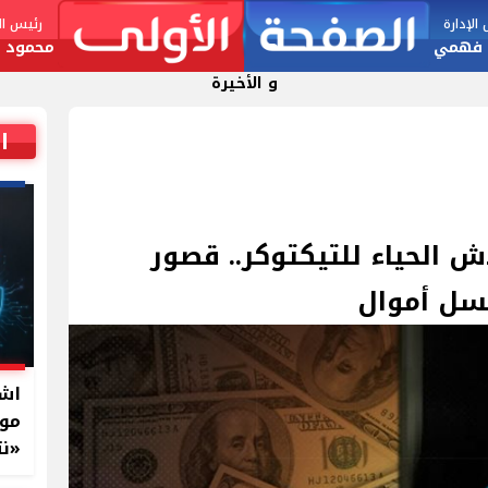
لإدارة
رئيس الت
 فهمي
محمود ا
و الأخيرة
ا
الحياء للتيكتوكر.. قصور
اشت
موا
«نت
بال