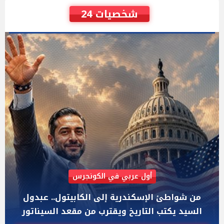
شخصيات 24
AIPAC رصدت 30 مليون دولار لإضعافه
"عبد الرحمن السيد" المصري الذى يواجه "هايلي
ستيفنز" وإيباك الاسرائيلية بإنتخابات ميشيجان