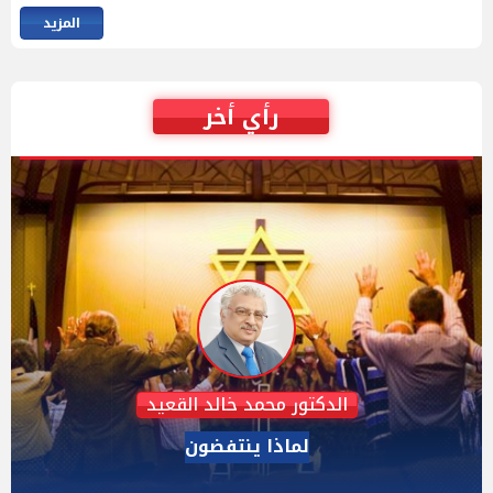
المزيد
رأي أخر
عبدالحليم قنديل
الدكتور عبد الحليم قنديل يكتب: هزيمة "ترامب" فى
مفاوضات إيران