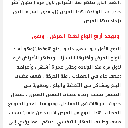
،العمر الذي تظهر فيه الأعراض لأول مرة ( تكون أكثر
خطر عند الولادة بهذا المرض )ل، مدى السرعة التى
يزداد بيها المرض.
ويوجد أربع أنواع لهذا المرض ، وهى:
النوع الأول : (ويسمى داء ويردنج هوفمان)وهو أشد
أنواع المرض وأكثرها انتشارًا ، وتظهر الأعراض فيه
لأول مرة منذ الولادة وحتى عمر 6 أشهر ، وأعراضه
:ضعف عام في العضلات ، قلة الحركة ، ضعف عضلات
البلع ومشاكل فى التغذية والبلع ، وصعوبة فى
التنفس بسبب ارتخاء عضلات القفص الصدري ،احتمال
حدوث تشوهات في المفاصل، ومتوسط العمر المتوقع
للمصاب بهذا النوع من المرض لا يزيد عن عامين بسبب
ضعف وظائف الجهاز التنفسي لديهم ، مما يؤدي إلى