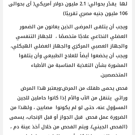
لها يقدّر بحوالي: 2.1 مليون دولار أمريكي( أى بحوالى
106 مليون جنيه مصري تقريبًا)
ويجب أن يتلقى المرضى الذين يعانون من الضمور
العضلي النخاعي علاجًا متخصصًا ، للجهاز التنفسي
والجهاز العصبي المركزي والجهاز العضلي الهيكلي،
ويجب أن يخضعوا أيضاً للعلاج الطبيعي وأن يتلقوا
المشورة بشأن التغذية المناسبة من الأطباء
المتخصصين.
فحص يحمى طفلك من المرض:ويعتبر هذا المرض
وراثي يتنقل من الأب والأم إذا كانوا حاملين للجين
المسؤول عنه، حتى لو لم يكونوا مصابين ، ولهذا من
الضرورة عمل فحص قبل الجواز أو قبل الإنجاب، يسمى
(الفحص الجيني). ويتم الفحص من خلال أخذ عينة دم ،