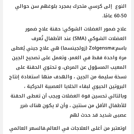
النوع إلى كرسي متحرك بمجرد بلوغهم سن حوالي
50-60 عامًا.
علاج ضمور العضلات الشوكي: حقنة علاج ضمور
العضلات الشوكي (SMA) عند الأطفال تُعرف
باسم:Zolgensma (زولجينسما) هي علاج جيني يُعطى
مرة واحدة فقط في العمر، وتعمل على تصحيح الجين
المعيب المسؤول عن المرض، و تحتوي الحقنة على
نسخة سليمة من الجين ، والهدف منها استعادة إنتاج
البروتين الحيوي لبقاء الخلايا العصبية الحركية ،
وبالتالي تحسين قوة العضلات ويجب أن تعطى الحقنة
للأطفال الأقل من سنتين ، وأن لا يكون هناك ضرر
عصبى شديد قد حدث لهم
اوتعتبر من أغلى العلاجات في العالم،فالسعر العالمي