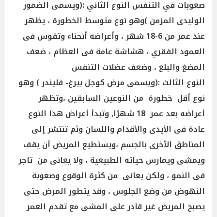
صعوبات في التنفس النوع الثاني :(ويسمى الضمور
الوليدى المزمن )وهو نوع متوسط الخطورة ، يظهر
عند عمر من 6-18 شهر ، وأعراضه أنحناء وتقوس فى
العمود الفقري ، هشاشة عامة فى العظام ، ضعف
المضغ والبلع ، وضعف عضلات التنفس
النوع الثالث :(ويسمى مرض كوجل بيرغ- فليندر ) وهو
نوع أقل خطورة من النوعين السابقين ،وتظهر
أعراضه بعد عمر 18 شهرًا, وتبدأ أعراض هذا النوع
عادة فى الأيدى والأقدام واللسان وثم تنتشر إلى
المناطق الأخرى بالجسم ،ويستطيع المريض أن يقف
ويمشى ويمارس حياته الطبيعية ، ولا يعانى من تاجر
فى النمو ، ولكن يعانى من كثرة الوقوع وصعوبة
النهوض من وضع الجلوس ، وقد يتطور المرض حتى
يصبح المريض غير قادر على المشى مع تقدم العمر