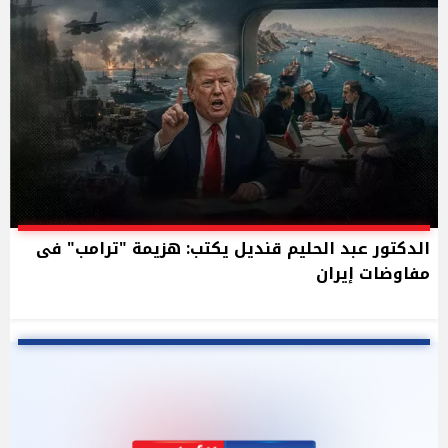
الدكتور عبد الحليم قنديل يكتب: هزيمة "ترامب" فى
مفاوضات إيران