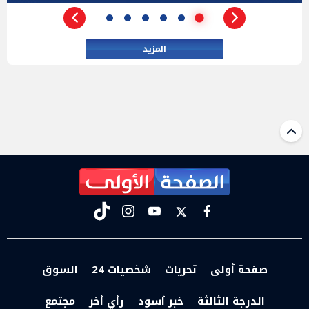
المزيد
tiktok
instagram
youtube
twitter
facebook
صفحة أولى
تحريات
شخصيات 24
السوق
الدرجة الثالثة
خبر أسود
رأي أخر
مجتمع