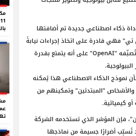
نيع قنابل بيولوجية وتطوير منتجات
مكا
%
اة ذكاء اصطناعي جديدة تم أضافتها
بال
ي" فهي قادرة على اتخاذ إجراءات نيابةً
عن المستخدم، وهو أولَ مُنتَج تُصنِّفه "OpenAI" على أنه يتمتع بقدرة
البيولوجية.
ن نموذج الذكاء الاصطناعي هذا يُمكنه
والأشخاص "المبتدئين" وتمكينهم من
مشر
و كيميائية.
عما
تهد
ن"، فإن المؤشر الذي تستخدمه الشركة
تُسبِّب أضرارًا جسيمة من نماذجها