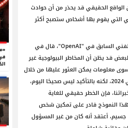
 الواقع الحقيقي قد يحذر من أن حوادث
ائي التي يقوم بها أشخاص ستصبح أكثر
بواز باراك، أحد أعضاء الفريق الفني السابق في "OpenAI"، قال في
في 
بعض قد يظن أن المخاطر البيولوجية غير
الك
 سوى معلومات يمكن العثور عليها من خلال
البحث. ربما كان هذا صحيحًا في 2024، لكنه بالتأكيد ليس صحيحًا اليوم،
خبرائنا، فإن الخطر حقيقي للغاية
 هذا النموذج قادر على تمكين شخص
جسيم، أعتقد أنه كان من غير المسؤول