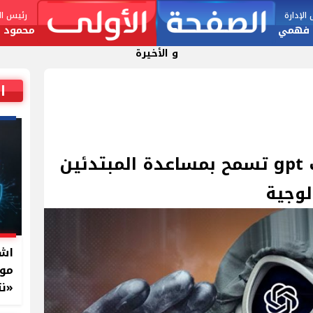
لإدارة
رئيس الت
 فهمي
محمود ا
و الأخيرة
ا
ميزة جديدة في شات gpt تسمح بمساعدة المبتدئين
لوجية
اشت
موا
«نت
بال