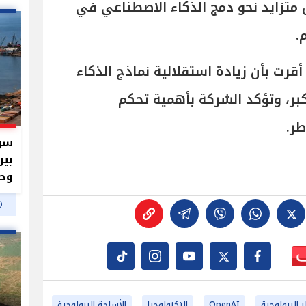
 متزايد نحو دمج الذكاء الاصطناعي في
.
الطبع فإن شركة "OpenAI" أقرت بأن زيادة استقلالية نماذج الذكاء
بر، وتؤكد الشركة بأهمية تحكم
ر.
سر 
بير
وحم
 البيولوجية
OpenAI
التكنولوجيا
الأسلحة البيولوجية