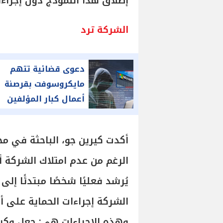
إطلاق هذا النموذج دون إجراءا
الشركة ترد
دعوى قضائية تتهم
مايكروسوفت بقرصنة
أعمال كبار المؤلفين
لتدريب نموذج الذكاء
الاصطناعي
الرغم من عدم امتلاك الشركة 
يُرشد فعليًا شخصًا مبتدئًا إل
الشركة إجراءات الحماية على أ
وهذه الإجراءات هي: جعل وكي