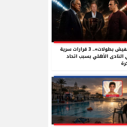
«مفيش بطولات».. 3 قرارات سرية
النادى الأهلي بسبب اتحاد
رة