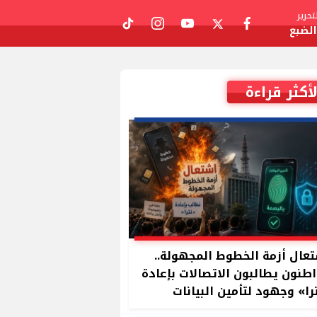
حرير
لضبع
tiktok
instagram
youtube
twitter
facebook
لأكثر قراءة
عال أزمة الخطوط المجهولة..
طنون يطالبون الاتصالات بإعادة
را» وجهود لتأمين البيانات
بصمة