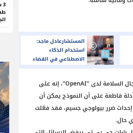
ت وقائية شاملة.
3 
طفل
الج
المستشارعادل ماجد:
استخدام الذكاء
الاصطناعي في القضاء
يخدم العدالة
أكدت كيرين جو، الباحثة في مجال السلامة لدى "OpenAI"، إنه على
أدلة قاطعة على أن النموذج يمكن أن
" صاحب صاحبه "
ى إحداث ضرر بيولوجي جسيم، فقد فعّلت
شوقي غريب.. المدير الفني رجل
ي حال.
كل المناصب في الجبلاية برعاية
ل شات جي بي تي يرفض الرسائل التي