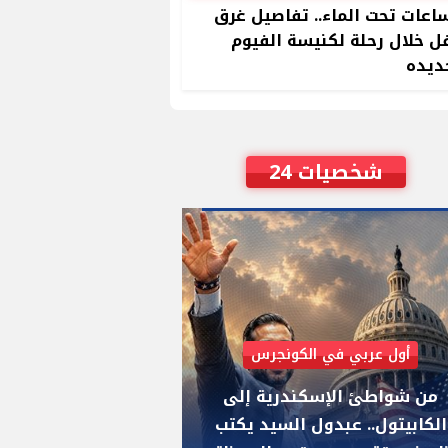
ساعات تحت الماء.. تفاصيل غرق
 خلال رحلة لكنيسة الفيوم
ديده
شخصيات 24
أول عربي في الكونجرس
AIPAC رصدت 30 مليون دولار لإضعافه
من شواطئ الإسكندرية إلى
"عبد الرحمن السيد
الكابيتول.. عبدول السيد يكتب
يواجه "هايلي ستي