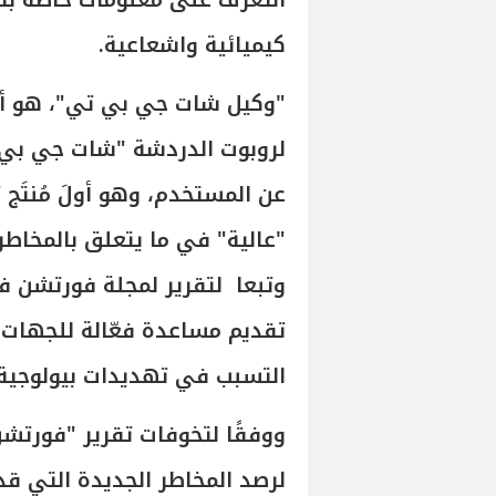
التعرف على معلومات خاصة بتص
كيميائية واشعاعية.
"وكيل شات جي بي تي"، هو أد
لروبوت الدردشة "شات جي بي ت
"عالية" في ما يتعلق بالمخاطر 
وتبعا لتقرير لمجلة فورتشن فأ
تقديم مساعدة فعّالة للجهات 
التسبب في تهديدات بيولوجية أ
ووفقًا لتخوفات تقرير "فورتش
لرصد المخاطر الجديدة التي قد 