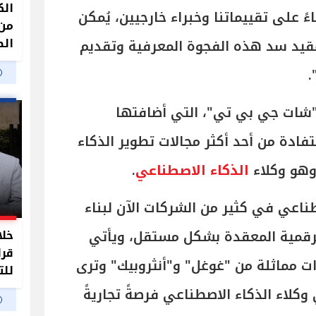
الك
اءً على تقييماتنا وخبراء خارجيين، يُمكن
من 
الص
قيد سد هذه الفجوة المعرفية وتقديم
.
 "شات جي بي تي"، التي أضافتها
ً للاستفادة من أحد أكثر مجالات تطوير الذكاء
 وهو وكلاء
الذكاء الاصطناعي
.
ناعي في كثير من الشركات الآن لبناء
لرقمية المعقدة بشكل مستقل، ويأتي
خلا
قرا
ت مماثلة من "غوغل" و"أنثروبيك" وترى
للت
كلاء الذكاء الاصطناعي فرصةً تجاريةً