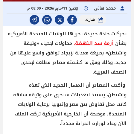
محمد هانى
الإثنين 11/مايو/2026 - 08:00 م
شارك
تحركات جادة جديدة تجريها الولايات المتحدة الأمريكية
بشأن
أزمة سد النهضة،
محاولات لإحياء «وثيقة
واشنطن» بصيغة معدلة لإيجاد توافق واسع عليها من
جديد، وذلك وفق ما كشفته مصادر مطلعة لإحدى
الصحف العربية.
وأكدت المصادر أن المسار الجديد الذي تعدّه
واشنطن، يستند لتعديلات ستجرى على وثيقة سابقة
كانت محل تفاوض بين مصر وإثيوبيا برعاية الولايات
المتحدة، موضحة أن الخارجية الأمريكية تركت الملف
الآن وعاد لوزارة الخزانة مجدداً.