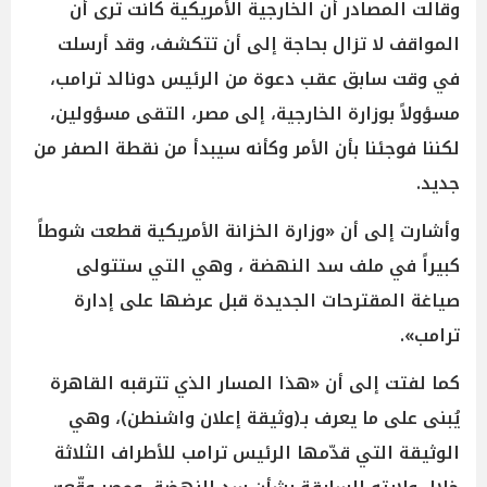
وقالت المصادر أن الخارجية الأمريكية كانت ترى أن
المواقف لا تزال بحاجة إلى أن تتكشف، وقد أرسلت
في وقت سابق عقب دعوة من الرئيس دونالد ترامب،
مسؤولاً بوزارة الخارجية، إلى مصر، التقى مسؤولين،
لكننا فوجئنا بأن الأمر وكأنه سيبدأ من نقطة الصفر من
جديد.
وأشارت إلى أن «وزارة الخزانة الأمريكية قطعت شوطاً
كبيراً في ملف سد النهضة ، وهي التي ستتولى
صياغة المقترحات الجديدة قبل عرضها على إدارة
ترامب».
كما لفتت إلى أن «هذا المسار الذي تترقبه القاهرة
يُبنى على ما يعرف بـ(وثيقة إعلان واشنطن)، وهي
الوثيقة التي قدّمها الرئيس ترامب للأطراف الثلاثة