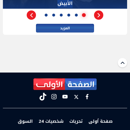
الأداة الوحيده بعد فض الانعقاد
المزيد
tiktok
instagram
youtube
twitter
facebook
صفحة أولى
تحريات
شخصيات 24
السوق