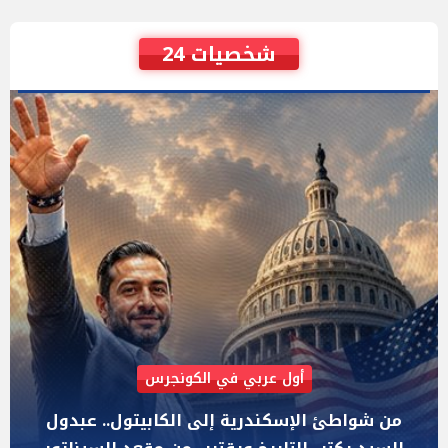
شخصيات 24
AIPAC رصدت 30 مليون دولار لإضعافه
"عبد الرحمن السيد" المصري الذى يواجه "هايلي