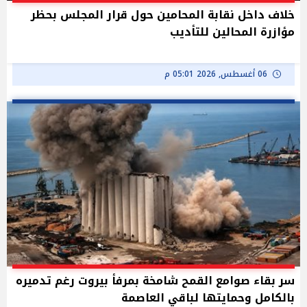
خلاف داخل نقابة المحامين حول قرار المجلس بحظر
مؤازرة المحالين للتأديب
06 أغسطس, 2026 05:01 م
سر بقاء صوامع القمح شامخة بمرفأ بيروت رغم تدميره
بالكامل وحمايتها لباقي العاصمة