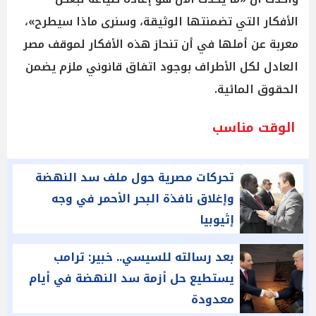
الأفكار التي تضمنتها الوثيقة، وسنرى ماذا سيطرح»،
معربة عن أملها في أن تنحاز هذه الأفكار لموقف مصر
العادل لكل الأطراف بوجود اتفاق قانوني ملزم يضمن
الحقوق المائية.
الوقت مناسب
تحركات مصرية حول ملف سد النهضة
وإغلاق نافذة البحر الأحمر في وجه
إثيوبيا
بعد رسالته للسيسي.. خبير: ترامب
يستطيع حل أزمة سد النهضة في أيام
معدودة