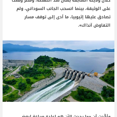
خلال ولايته السابقة بشأن سد النهضة، ومصر وقّعت
على الوثيقة، بينما انسحب الجانب السوداني، ولم
تصادق عليها إثيوبيا، ما أدى إلى توقف مسار
التفاوض آنذاك».
وأكّدت أن «ما يحدث الآن هو إعادة صياغة لبعض