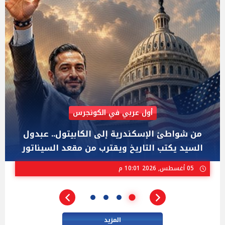
AIPAC رصدت 30 مليون دولار لإضعافه
"عبد الرحمن السيد" المصري الذى يواجه "هايلي
ستيفنز" وإيباك الاسرائيلية بإنتخابات ميشيجان
02 أغسطس, 2026 04:01 م
المزيد