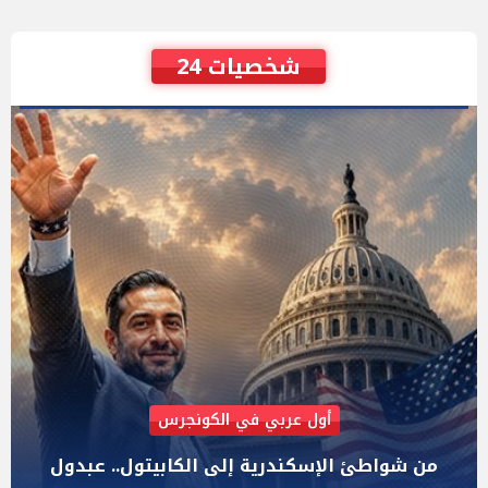
شخصيات 24
AIPAC رصدت 30 مليون دولار لإضعافه
"عبد الرحمن السيد" المصري الذى يواجه "هايلي