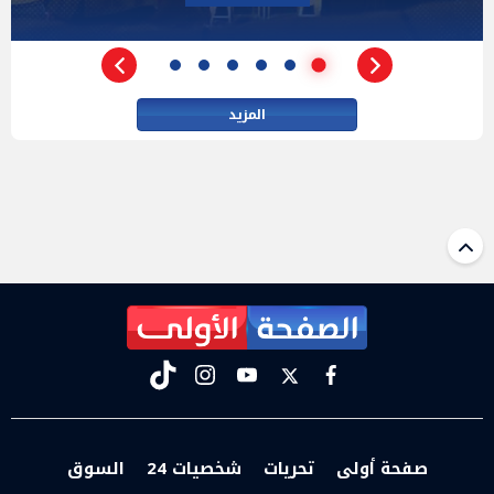
مفاوضات إيران
المزيد
tiktok
instagram
youtube
twitter
facebook
صفحة أولى
تحريات
شخصيات 24
السوق