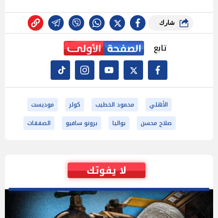
شارك
تابع
الأهلي
محمود الخطيب
كولر
موديست
صلاح محسن
بواليا
برونو سافيو
الصفقات
لا يفوتك