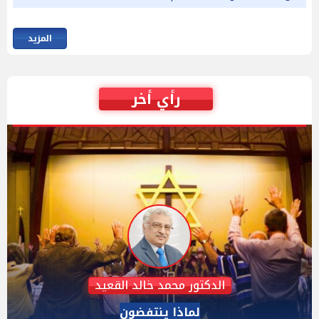
المزيد
رأي أخر
عبدالحليم قنديل
الدكتور عبد الحليم قنديل يكتب: هزيمة "ترامب" فى