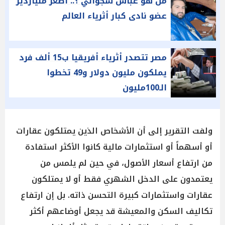
من هو عباس سجواني ؟.. أصغر ملياردير
عضو نادى كبار أثرياء العالم
مصر تتصدر أثرياء أفريقيا ب15 ألف فرد
يملكون مليون دولار و49 تخطوا
الـ100مليون
ولفت التقرير إلى أن الأشخاص الذين يمتلكون عقارات
أو أسهماً أو استثمارات مالية كانوا الأكثر استفادة
من ارتفاع أسعار الأصول، في حين لم يلمس من
يعتمدون على الدخل الشهري فقط أو لا يمتلكون
عقارات واستثمارات كبيرة التحسن ذاته. بل إن ارتفاع
تكاليف السكن والمعيشة قد يجعل أوضاعهم أكثر