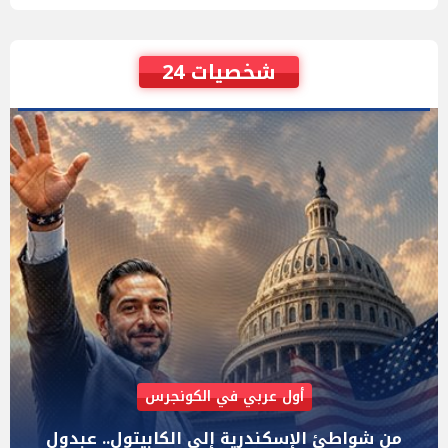
شخصيات 24
AIPAC رصدت 30 مليون دولار لإضعافه
"عبد الرحمن السيد" المصري الذى يواجه "هايلي