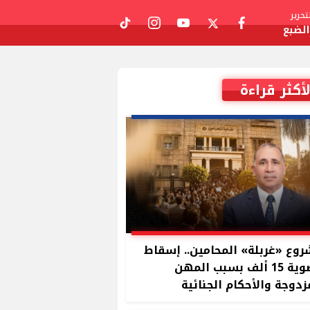
حرير
لضبع
tiktok
instagram
youtube
twitter
facebook
لأكثر قراءة
وع «غربلة» المحامين.. إسقاط
عضوية 15 ألف بسبب المهن
زدوجة والأحكام الجنائية