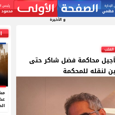
لإدارة
رئيس الت
 فهمي
محمود ا
و الأخيرة
ا
القلب
أجيل محاكمة فضل شاكر حتى
 لنقله للمحكمة
مشر
الم