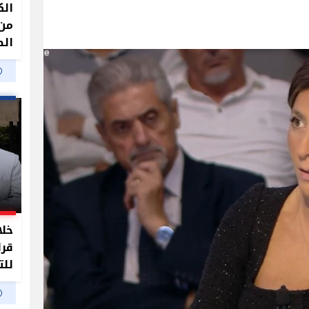
الك
من 
الص
خلا
قرا
للت