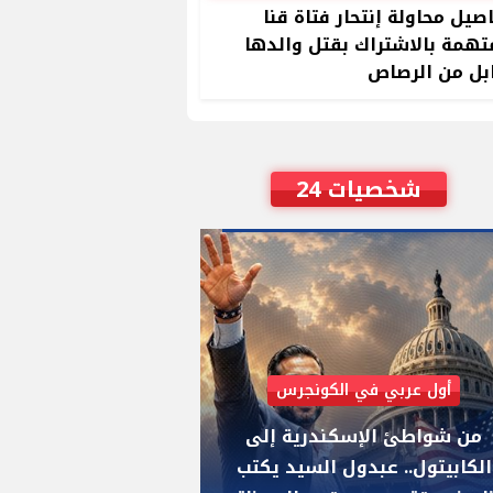
صيل محاولة إنتحار فتاة قنا
تهمة بالاشتراك بقتل والدها
بل من الرصاص
شخصيات 24
أول عربي في الكونجرس
AIPAC رصدت 30 مليون دولار لإضعافه
من شواطئ الإسكندرية إلى
"عبد الرحمن السيد
الكابيتول.. عبدول السيد يكتب
يواجه "هايلي ستي