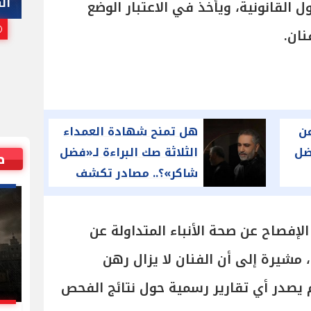
هاني أبوريدة
ال
 القانونية، ويأخذ في الاعتبار الوضع
25 يوليو, 2026 10:00 م
نان.
ن
هل تمنح شهادة العمداء
ضل
الثلاثة صك البراءة لـ«فضل
ص
شاكر»؟.. مصادر تكشف
سيناريوهات محاكمته
إفصاح عن صحة الأنباء المتداولة عن
 مشيرة إلى أن الفنان لا يزال رهن
صدر أي تقارير رسمية حول نتائج الفحص