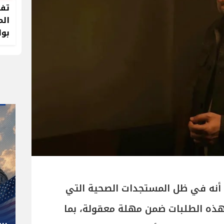
تفا
الم
بوا
" صاحب صاحبه "
ك أنه في ظل المستجدات الصحية التي
شوقي غريب.. المدير الفني رجل
بهذه الطلبات ضمن مهلة معقولة، بما
كل المناصب في الجبلاية برعاية