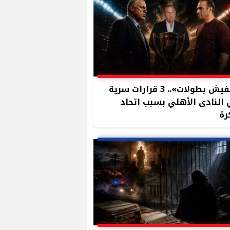
«مفيش بطولات».. 3 قرارات سرية
النادى الأهلي بسبب اتحاد
رة