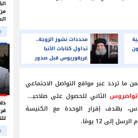
الك
من 
الص
ة
محددات نشوز الزوجة..
ون
تداول كتابات الأنبا
غريغوريوس قبل صدور
قانون الأحوال الشخصية
من ما تردد عبر مواقع التواصل الاجتماعي
 تواضروس
الثاني للحصول على صلاحيات
خلا
س، بهدف إقرار الوحدة مع الكنيسة
قرا
للت
 إلى 12 يومًا.