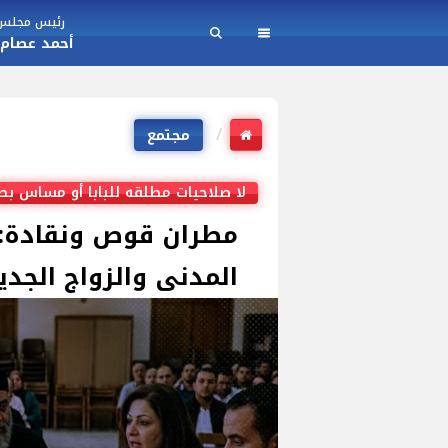
رئيس مجلس ا
أحمد عصام
مجتمع
لا صلاحيات مطلقه للبابا أو مساس ب
مطران قوص ونقادة: ل
المدنى والزواج الجديد