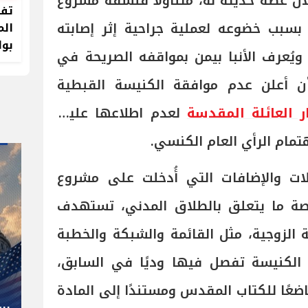
ل عظة حديثة له، متناولًا فلسفة مشروع
تفا
 بسبب خضوعه لعملية جراحية إثر إصابته
الم
بوا
ويُعرف الأنبا بيمن بمواقفه الصريحة في
ن أعلن عدم موافقة الكنيسة القبطية
 العائلة المقدسة
لعدم اطلاعها عليه،
تمام الرأي العام الكنسي.
يلات والإضافات التي أُدخلت على مشروع
اصة ما يتعلق بالطلاق المدني، تستهدف
ة الزوجية، مثل القائمة والشبكة والخطبة
" صاحب صاحبه "
 الكنيسة تفصل فيها وديًا في السابق،
شوقي غريب.. المدير الفني رجل
ضعًا للكتاب المقدس ومستندًا إلى المادة
كل المناصب في الجبلاية برعاية