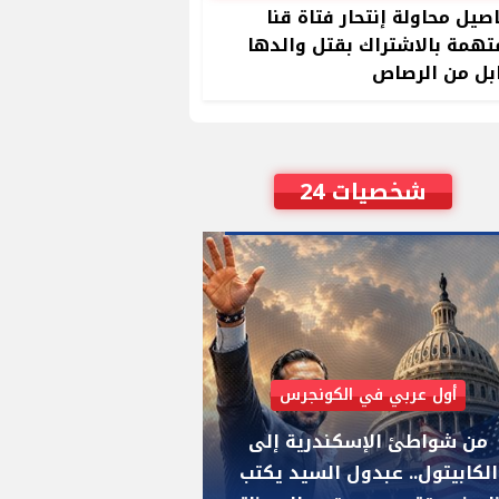
صيل محاولة إنتحار فتاة قنا
تهمة بالاشتراك بقتل والدها
بل من الرصاص
شخصيات 24
أول عربي في الكونجرس
AIPAC رصدت 30 مليون دولار لإضعافه
من شواطئ الإسكندرية إلى
"عبد الرحمن السيد
الكابيتول.. عبدول السيد يكتب
يواجه "هايلي ستي