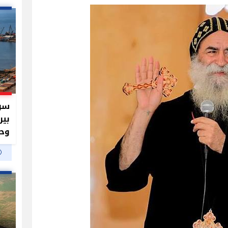
سر 
بير
وحم