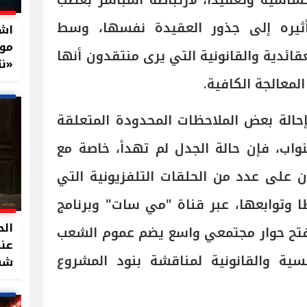
اسية وتعقيدًا، لارتباطه المباشر بعصب
أثيره إلى جذور العقيدة نفسها، وسط
اشت
موا
قائدية والقانونية التي يرى منتقدون أنها
«نت
بال
المعالجة الكافية.
حالة بعض الملاحظات المحدودة المتعلقة
واب، فإن حالة الجدل لم تهدأ، خاصة مع
 على عدد من الحلقات التلفزيونية التي
طا وتوابعها، عبر قناة "مي سات" وبرنامج
الح
فتح حوار مجتمعي واسع يضم عموم الشعب
عند
سية والقانونية لمناقشة بنود المشروع
شقة