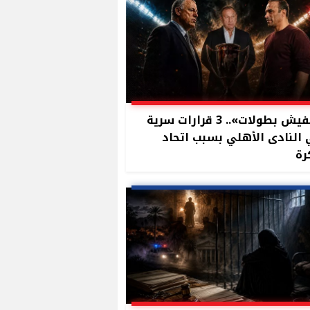
«مفيش بطولات».. 3 قرارات سرية
النادى الأهلي بسبب اتحاد
رة