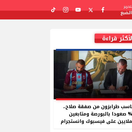
حرير
لضبع
tiktok
instagram
youtube
twitter
facebook
لأكثر قراءة
سب طرابزون من صفقة صلاح..
11 صعودا بالبورصة ومتابعين
ملايين على فيسبوك وانستجرام