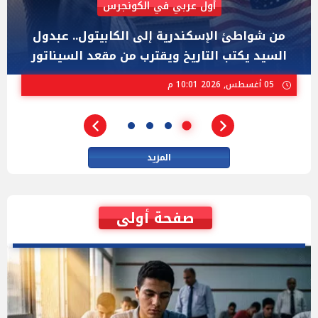
AIPAC رصدت 30 مليون دولار لإضعافه
"عبد الرحمن السيد" المصري الذى يواجه "هايلي
ستيفنز" وإيباك الاسرائيلية بإنتخابات ميشيجان
02 أغسطس, 2026 04:01 م
المزيد
صفحة أولى