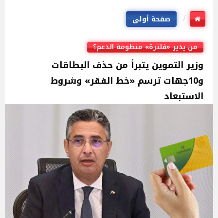
صفحة أولى
من يدير «فلترة» منظومة الدعم؟
وزير التموين يتبرأ من حذف البطاقات
و10جهات ترسم «خط الفقر» وشروط
الاستبعاد