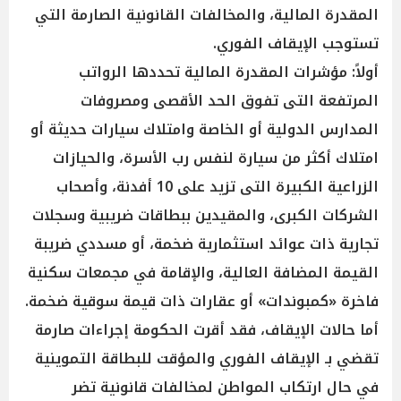
المقدرة المالية، والمخالفات القانونية الصارمة التي
تستوجب الإيقاف الفوري.
أولاً: مؤشرات المقدرة المالية تحددها الرواتب
المرتفعة التى تفوق الحد الأقصى ومصروفات
المدارس الدولية أو الخاصة وامتلاك سيارات حديثة أو
امتلاك أكثر من سيارة لنفس رب الأسرة، والحيازات
الزراعية الكبيرة التى تزيد على 10 أفدنة، وأصحاب
الشركات الكبرى، والمقيدين ببطاقات ضريبية وسجلات
تجارية ذات عوائد استثمارية ضخمة، أو مسددي ضريبة
القيمة المضافة العالية، والإقامة في مجمعات سكنية
فاخرة «كمبوندات» أو عقارات ذات قيمة سوقية ضخمة.
أما حالات الإيقاف، فقد أقرت الحكومة إجراءات صارمة
تقضي بـ الإيقاف الفوري والمؤقت للبطاقة التموينية
في حال ارتكاب المواطن لمخالفات قانونية تضر