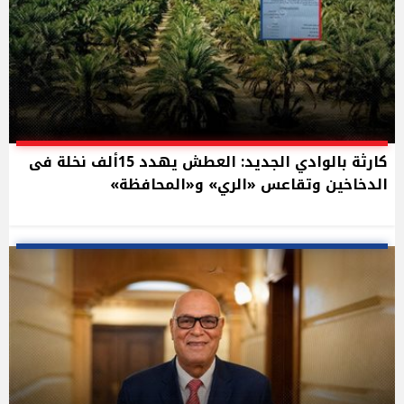
كارثة بالوادي الجديد: العطش يهدد 15ألف نخلة فى
الدخاخين وتقاعس «الري» و«المحافظة»