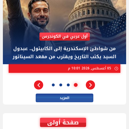
AIPAC رصدت 30 مليون دولار لإضعافه
"عبد الرحمن السيد" المصري الذى يواجه "هايلي
ستيفنز" وإيباك الاسرائيلية بإنتخابات ميشيجان
02 أغسطس, 2026 04:01 م
المزيد
صفحة أولى