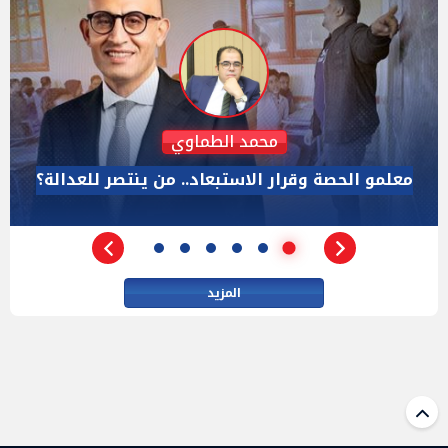
رائد الديب
حين يصبح الصدق لعنة.. "كاسندرا" من المختبر إلى البيت
الأبيض
المزيد