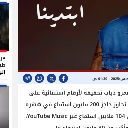
«رب
طبي
الب
عمرو دياب تحقيقه لأرقام استثنائية على
منصات الاستماع الرقمية، حيث تجاوز حاجز 200 مليون استماع في شهره
الأول فقط، موزعة بين أكثر من 104 ملايين استماع عبر YouTube Music،