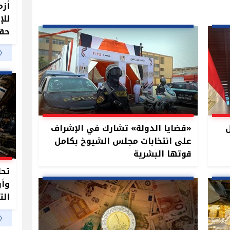
أزم
للإ
حقو
ل
«قضايا الدولة» تشارك في الإشراف
على انتخابات مجلس الشيوخ بكامل
قوتها البشرية
وأو
الت