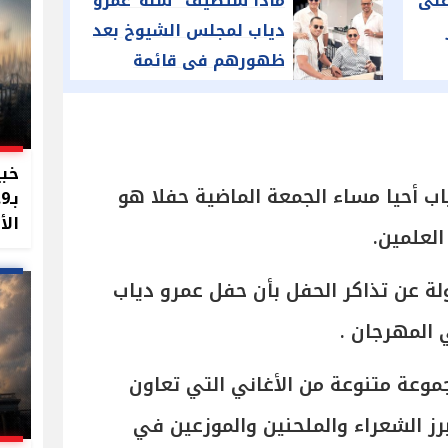
على
ماذا ستضيف "شلة"عمرو
دياب لمجلس الشيوخ بعد
ظهورهم فى قائمة
القاهرة والصعيد
خبي
ياب أحيا مساء الجمعة الماضية حفلا هو
الأ
لعلمين.
 عن تذاكر الحفل بأن حفل عمرو دياب
المهرجان .
مجموعة متنوعة من الأغاني التي تعاون
رز الشعراء والملحنين والموزعين في