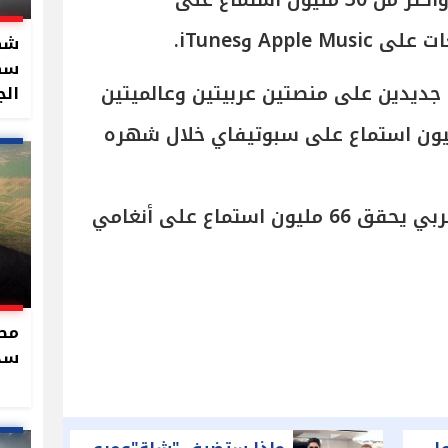
و66 مليونًا عبر منصة أنغامي، وأكثر من 30 مليون استماع على
App وiTunes.
سكر
جديدين على منصتين عربيتين وعالميتين
الج
ألبوم عربي يتجاوز 30 مليون استماع على سبوتيفاي خلال شهره
بالإضافة إلى كونه أول ألبوم عربي يحقق 66 مليون استماع على أنغامي
سدو