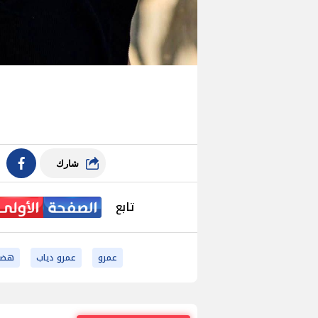
شارك
تابع
عمرو
عمرو دياب
هضب