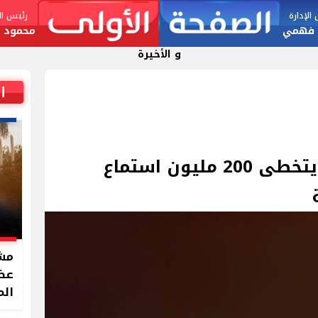
لإدارة
رئيس الت
 فهمي
محمود ا
و الأخيرة
ا
“ابتدينا” لعمرو دياب يتخطى 200 مليون استماع
مشر
الم