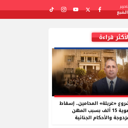
حرير
لضبع
tiktok
instagram
youtube
twitter
facebook
لأكثر قراءة
وع «غربلة» المحامين.. إسقاط
عضوية 15 ألف بسبب المهن
زدوجة والأحكام الجنائية