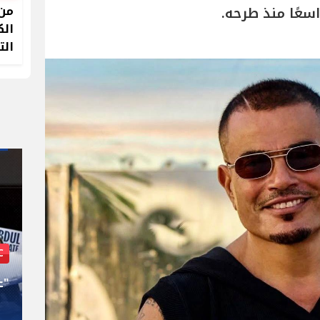
من 
اسعًا منذ طرحه.
الك
الت
بعد إصداره مذكرات اعتقال لنتنياهو وجالانت
AIPAC
كريم خان.. أصابع صهيونية وراء
"ع
إقالته من «الجنائية الدولية»