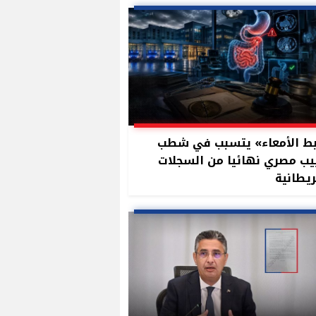
ط الأمعاء» يتسبب في شطب
ب مصري نهائيا من السجلات
ريطانية