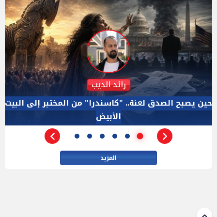
دكتور نزيه الحكيم
الإجازة البرلمانية ليست إجازة من الرقابة.. والسؤال ليس
الأداة الوحيده بعد فض الانعقاد
المزيد