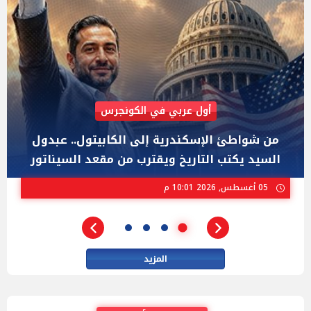
AIPAC رصدت 30 مليون دولار لإضعافه
"عبد الرحمن السيد" المصري الذى يواجه "هايلي
ستيفنز" وإيباك الاسرائيلية بإنتخابات ميشيجان
02 أغسطس, 2026 04:01 م
المزيد