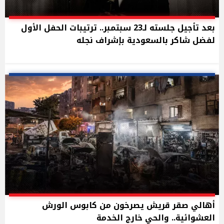
بعد تأجيل جلسته لـ23 سبتمبر.. ترتيبات الحفل الأول
لفضل شاكر بالسعودية بإشراف نجله
أهالي صقر قريش يصرخون من كابوس الورش
العشوائية.. والحي خارج الخدمة