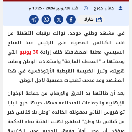
جمال جورج
الأحد 28/يونيو/2026 - 10:25 م
شارك
في مشهد وطني موحد، توالت برقيات التهنئة من
قلب الكنائس المصرية على الرئيس عبد الفتاح
السيسي، معلنة اصطفافها خلف إرادة
30 يونيو
التي
وصفتها بـ "المحطة الفارقة" واستعادت الوطن وصانت
هويته، وتبرز الكنيسة القبطية الأرثوذكسية في هذا
المشهد وقد قدمت تضحيات حقيقية لأجل الوطن.
بعد أن طالتها يد الحرق والإرهاب من جماعة الإخوان
الإرهابية والجماعات المتحالفة معها، حينها خرج البابا
تواضروس الثاني بمقولته الخالدة "وطن بلا كنائس خير
من كنائس بلا وطن" ليطفئ لهيب الفتنة بماء الحكمة
ويؤكد أن مصر أولاً وفوق الجميع ومن الكنيسة