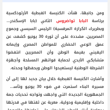
ومن جانبها، هنأت الكنيسة القبطية الأرثوذكسية
برئاسة
البابا تواضروس
الثاني (بابا الإسكندرية
وبطريرك الكرازة المرقسية) الرئيس السيسي وجموع
المصريين، مشددة على أن ثورة 30 يونيو كشفت عن
عمق الوعي الحضاري للمواطن المصري وإيمانه
اليقيني بقيمة الوطن وأن المصريين انتفضوا
متشابكي الأيدي لحماية قواتهم المسلحة وأجهزة
الشرطة الوطنية ليستعيدوا الوطن ويحفظوا وحدته.
وأشارت الكنيسة القبطية خلال بيان جديد لها إلى أن
مسيرة البناء استمرت في ضوء 30 يونيو وتأسست
الجمهورية الجديدة التي واجهت وتواجه تحديات جمة
داخلية وإقليمية ودولية، معربة عن ثقتها في قدرتها