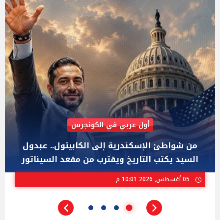
AIPAC رصدت 30 مليون دولار لإضعافه
"عبد الرحمن السيد" المصري الذى يواجه "هايلي
ستيفنز" وإيباك الاسرائيلية بإنتخابات ميشيجان
02 أغسطس, 2026 04:01 م