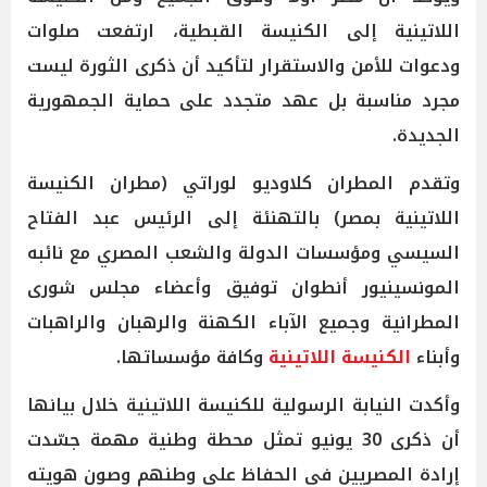
اللاتينية إلى الكنيسة القبطية، ارتفعت صلوات
ودعوات للأمن والاستقرار لتأكيد أن ذكرى الثورة ليست
مجرد مناسبة بل عهد متجدد على حماية الجمهورية
الجديدة.
وتقدم المطران كلاوديو لوراتي (مطران الكنيسة
اللاتينية بمصر) بالتهنئة إلى الرئيس عبد الفتاح
السيسي ومؤسسات الدولة والشعب المصري مع نائبه
المونسينيور أنطوان توفيق وأعضاء مجلس شورى
المطرانية وجميع الآباء الكهنة والرهبان والراهبات
وأبناء
الكنيسة اللاتينية
وكافة مؤسساتها.
وأكدت النيابة الرسولية للكنيسة اللاتينية خلال بيانها
أن ذكرى 30 يونيو تمثل محطة وطنية مهمة جسّدت
إرادة المصريين في الحفاظ على وطنهم وصون هويته