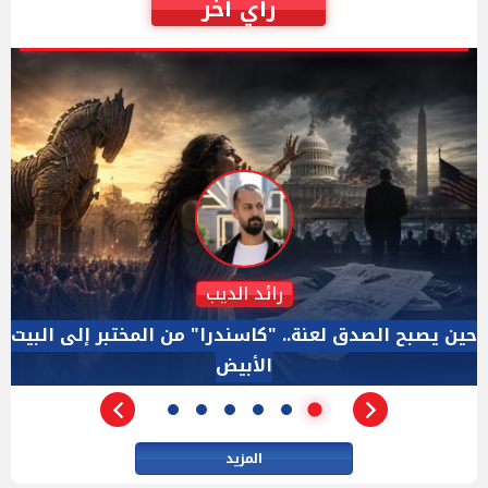
رأي أخر
دكتور نزيه الحكيم
الإجازة البرلمانية ليست إجازة من الرقابة.. والسؤال ليس
الأداة الوحيده بعد فض الانعقاد
المزيد