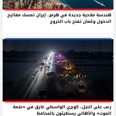
هندسة ملاحية جديدة في هرمز.. إيران تمسك مفاتيح
الدخول وعُمان تفتح باب الخروج
رعب على النيل.. كوبري الواسطي غارق في «عتمة
الموت» والأهالي يستغيثون بالمحافظ