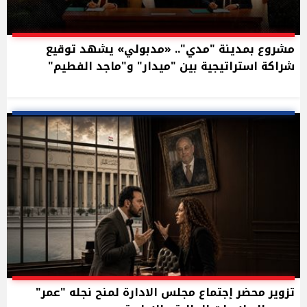
مشروع بمدينة "مدي".. «مدبولي» يشهد توقيع
شراكة استراتيجية بين "ميدار" و"ماجد الفطيم"
تزوير محضر إجتماع مجلس الادارة لمنح نجله "عمر"