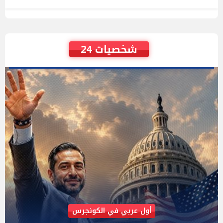
شخصيات 24
AIPAC رصدت 30 مليون دولار لإضعافه