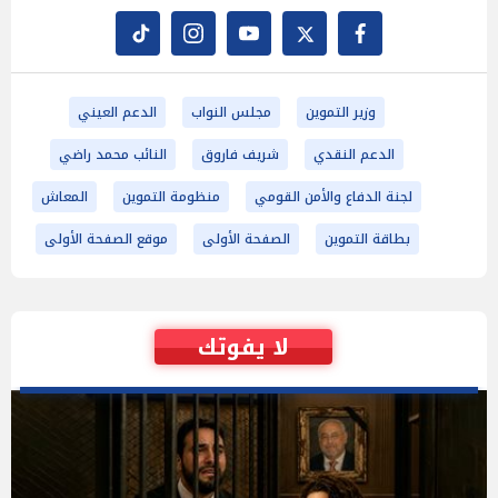
وزير التموين
مجلس النواب
الدعم العيني
الدعم النقدي
شريف فاروق
النائب محمد راضي
لجنة الدفاع والأمن القومي
منظومة التموين
المعاش
بطاقة التموين
الصفحة الأولى
موقع الصفحة الأولى
لا يفوتك