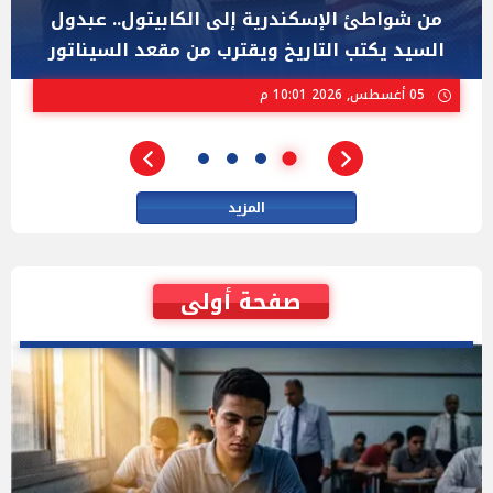
"عبد الرحمن السيد" المصري الذى يواجه "هايلي
ستيفنز" وإيباك الاسرائيلية بإنتخابات ميشيجان
02 أغسطس, 2026 04:01 م
المزيد
صفحة أولى