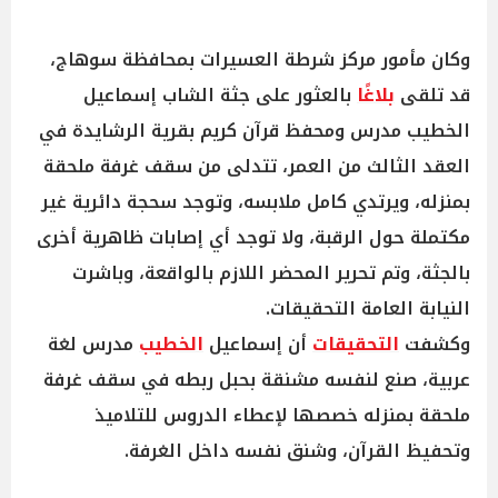
وكان مأمور مركز شرطة العسيرات بمحافظة سوهاج،
قد تلقى
بلاغًا
بالعثور على جثة الشاب إسماعيل
الخطيب مدرس ومحفظ قرآن كريم بقرية الرشايدة في
العقد الثالث من العمر، تتدلى من سقف غرفة ملحقة
بمنزله، ويرتدي كامل ملابسه، وتوجد سحجة دائرية غير
مكتملة حول الرقبة، ولا توجد أي إصابات ظاهرية أخرى
بالجثة، وتم تحرير المحضر اللازم بالواقعة، وباشرت
النيابة العامة التحقيقات.
وكشفت
التحقيقات
أن إسماعيل
الخطيب
مدرس لغة
عربية، صنع لنفسه مشنقة بحبل ربطه في سقف غرفة
ملحقة بمنزله خصصها لإعطاء الدروس للتلاميذ
وتحفيظ القرآن، وشنق نفسه داخل الغرفة.