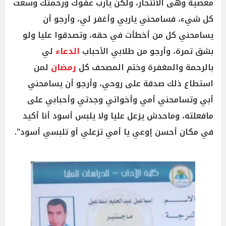
معصية وهى الانتحار، ولكن يارب عفوك ورحمتك وسعت
كل شيء، فسامحني ياربي وأغفر لي، وأرجو أن
يسامحني كل من أخطأت في حقه، وتصدقوا عليا ولو
بشق تمرة، وأرجو من طلابي الأحباب
الدعاء
لي
بالرحمة والمغفرة وختم المصحف كل
رمضان
لمن
استطاع ذلك صدقة على روحي، وأرجو أن يسامحني
أبي وتسامحني أمي وأخواتي وجدتي وأحبابي على
مافعلته، وماحدش يزعل عليا ولا يلبس أسود أنا أكيد
في مكان أحسن إوعي يا أمي تزعلي أو تلبسي أسود".