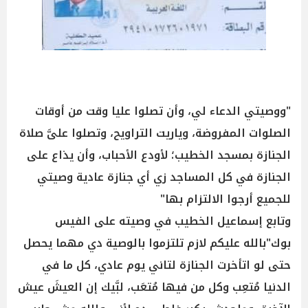
"ووصيتي الدعاء لي، وأن تصلوا عليا وقت من أوقات
الصلوات المفروضة، وياريت التراويح، وتصلوا علىَّ صلاة
الجنازة بمسجد الخطيب؛ لأودع الأحباب، وأن يذاع على
الجنازة في كل المساجد زي أي جنازة عادية وصيتي
للجميع أرجوا الالتزام بها"
وتابع إسماعيل الخطيب في وصيته على الفيس
بوك"بالله عليكم لازم تلتزموا بالوصية دي مهما يحصل
حتى لو اتأخرت الجنازة لتاني يوم عادي، كل ما في
الدنيا مُتعِب وكل من فيها مُتعَب، لبَّيك إن العيشَ عيش