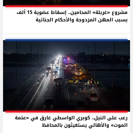
مشروع «غربلة» المحامين.. إسقاط عضوية 15 ألف
بسبب المهن المزدوجة والأحكام الجنائية
رعب على النيل.. كوبري الواسطي غارق في «عتمة
الموت» والأهالي يستغيثون بالمحافظ