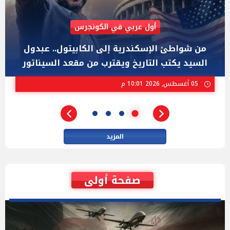
AIPAC رصدت 30 مليون دولار لإضعافه
"عبد الرحمن السيد" المصري الذى يواجه "هايلي
ستيفنز" وإيباك الاسرائيلية بإنتخابات ميشيجان
02 أغسطس, 2026 04:01 م
المزيد
صفحة أولى