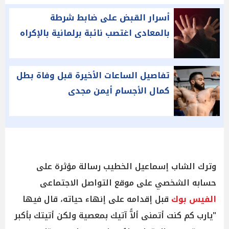
أسرار القبض على ضابط شرطة
بالمعادى اغتصب نائبة برلمانية بالإكراه
تفاصيل الساعات الأخيرة قبل وفاة بطل
كمال الأجسام أيمن مجدى
وترك الشاب إسماعيل الخطيب رسالة مؤثرة على
حسابه الشخصي على موقع التواصل الاجتماعى
الفيس بوك
قبل إقدامه على إنهاء حياته، قال فيها
"يارب كم كنت أتمنى ألاًّ آتيك بمعصية ولكن أتيتك بأكبر