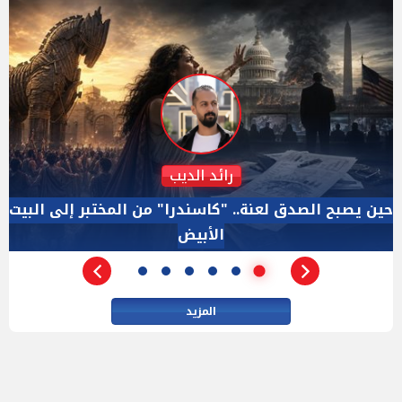
دكتور نزيه الحكيم
الإجازة البرلمانية ليست إجازة من الرقابة.. والسؤال ليس
الأداة الوحيده بعد فض الانعقاد
المزيد