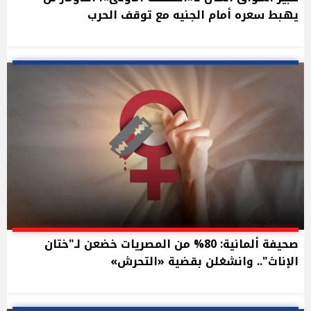
يهبط سعره أمام الجنيه مع توقف الحرب
صحيفة ألمانية: 80% من المصريات خضعن لـ"ختان
الإناث".. وانشغلن بقضية «التحرش»