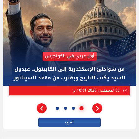
AIPAC رصدت 30 مليون دولار لإضعافه
"عبد الرحمن السيد" المصري الذى يواجه "هايلي
ستيفنز" وإيباك الاسرائيلية بإنتخابات ميشيجان
02 أغسطس, 2026 04:01 م
المزيد