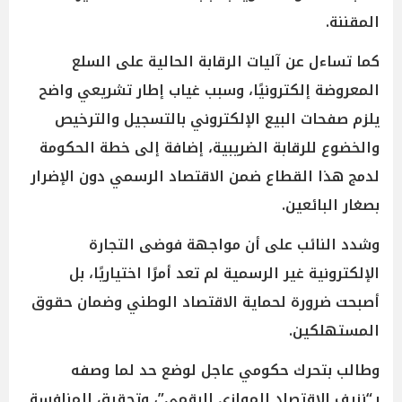
المقننة.
كما تساءل عن آليات الرقابة الحالية على السلع
المعروضة إلكترونيًا، وسبب غياب إطار تشريعي واضح
يلزم صفحات البيع الإلكتروني بالتسجيل والترخيص
والخضوع للرقابة الضريبية، إضافة إلى خطة الحكومة
لدمج هذا القطاع ضمن الاقتصاد الرسمي دون الإضرار
بصغار البائعين.
وشدد النائب على أن مواجهة فوضى التجارة
الإلكترونية غير الرسمية لم تعد أمرًا اختياريًا، بل
أصبحت ضرورة لحماية الاقتصاد الوطني وضمان حقوق
المستهلكين.
وطالب بتحرك حكومي عاجل لوضع حد لما وصفه
بـ“نزيف الاقتصاد الموازي الرقمي”، وتحقيق المنافسة