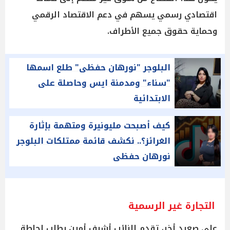
اقتصادي رسمي يسهم في دعم الاقتصاد الرقمي
وحماية حقوق جميع الأطراف.
البلوجر "نورهان حفظى" طلع اسمها
"سناء" ومدمنة ايس وحاصلة على
الابتدائية
كيف أصبحت مليونيرة ومتهمة بإثارة
الغرائز؟.. نكشف قائمة ممتلكات البلوجر
نورهان حفظى
التجارة غير الرسمية
على صعيد أخر، تقدم النائب أشرف أمين بطلب إحاطة