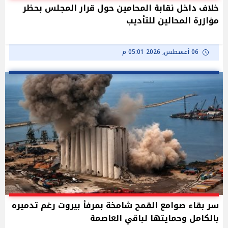
خلاف داخل نقابة المحامين حول قرار المجلس بحظر
مؤازرة المحالين للتأديب
06 أغسطس, 2026 05:01 م
سر بقاء صوامع القمح شامخة بمرفأ بيروت رغم تدميره
بالكامل وحمايتها لباقي العاصمة