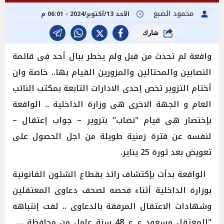
محمود الضبع
الأحد 13/أكتوبر/2024 - 06:01 م
شارك
واقعة لم تحدث من قبل ولم يخطر ببال أحد فى قائمة
النصابين والمحتالين والمزورين القيام بها.. خاصة وان
أختام التزوير تخص إحدى الادارات التابعة بمكتب النائب
العام و الجهة الاخرى هى وزارة الداخلية .. الواقعة
بإختصار هى قيام "نصاب" بتزوير – جواب إعتقال –
لنفسه عن فترة زمنية طويلة من اجل الحصول على
تعويض بعد ثورة 25 يناير.
الواقعة بدأت بإكتشاف رائد بقطاع الشئون القانونية
بوزارة الداخلية أثناء فحصه لصحف دعاوى المعتقلين
وشهادات الاعتقال المرفقة بالدعاوى .. لفت إنتباهه
"المعتقل مسعود ع ع 48 سنة عامل من محافظة قنا