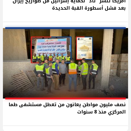
أمريكا تنشر "ثاد" لحماية إسرائيل من صواريخ إيران
بعد فشل أسطورة القبة الحديدة
نصف مليون مواطن يعانون من تعطل مستشفى طما
المركزي منذ 8 سنوات