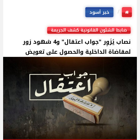
خبر أسود
ضابط الشئون القانونية كشف الجريمة
نصاب يُزَوِر "جواب اعتقال" و4 شهود زور
لمقاضاة الداخلية والحصول على تعويض