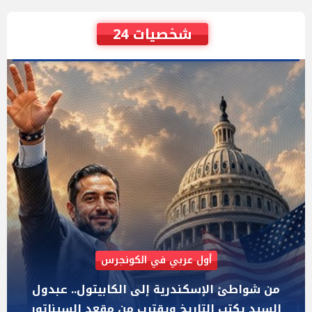
شخصيات 24
AIPAC رصدت 30 مليون دولار لإضعافه
"عبد الرحمن السيد" المصري الذى يواجه "هايلي
ستيفنز" وإيباك الاسرائيلية بإنتخابات ميشيجان