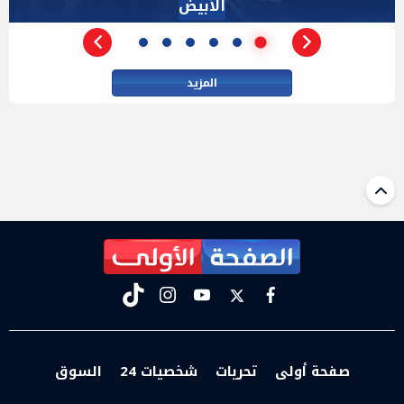
الأداة الوحيده بعد فض الانعقاد
المزيد
tiktok
instagram
youtube
twitter
facebook
صفحة أولى
تحريات
شخصيات 24
السوق