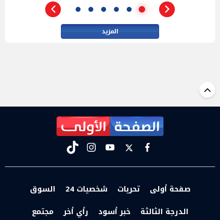
المزيد
tiktok
instagram
youtube
twitter
facebook
صفحة أولى
تحريات
شخصيات 24
السوق
الدرجة الثالثة
خبر أسود
رأي أخر
مجتمع