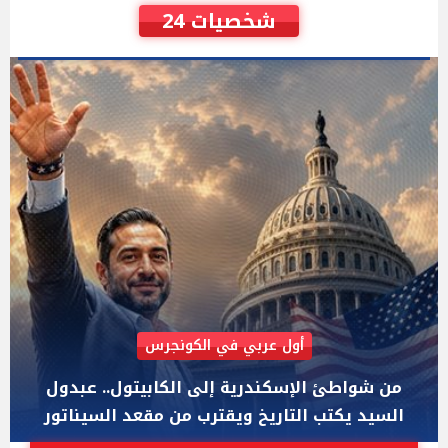
شخصيات 24
AIPAC رصدت 30 مليون دولار لإضعافه
"عبد الرحمن السيد" المصري الذى يواجه "هايلي
ستيفنز" وإيباك الاسرائيلية بإنتخابات ميشيجان