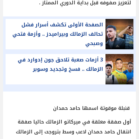
لتعزيز صفوفه قبل بداية الدوري الممتاز .
الصفحة الأولى تكشف أسرار فشل
تحالف الزمالك وبيراميدز .. وأزمة فتحي
وصبحي
3 أزمات صعبة تلاحق جون إدوارد في
الزمالك .. فسخ وتجديد وسوبر
قنبلة موقوتة اسمها حامد حمدان
أول صفقة معلقة في ميركاتو الزمالك حاليا صفقة
انتقال حامد حمدان لاعب وسط بتروجت إلى الزمالك