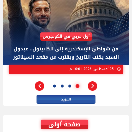
AIPAC رصدت 30 مليون دولار لإضعافه
"عبد الرحمن السيد" المصري الذى يواجه "هايلي
ستيفنز" وإيباك الاسرائيلية بإنتخابات ميشيجان
02 أغسطس, 2026 04:01 م
المزيد
صفحة أولى