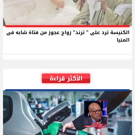
الكنيسة ترد على " ترند" زواج عجوز من فتاة شابه فى
المنيا
الأكثر قراءة