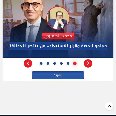
رائد الديب
حين يصبح الصدق لعنة.. "كاسندرا" من المختبر إلى البيت
الأبيض
المزيد