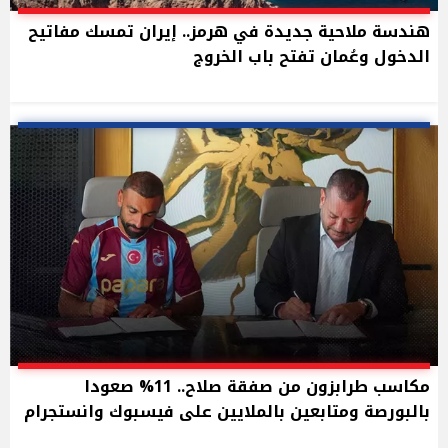
هندسة ملاحية جديدة في هرمز.. إيران تمسك مفاتيح
الدخول وعُمان تفتح باب الخروج
مكاسب طرابزون من صفقة صلاح.. 11% صعودا
بالبورصة ومتابعين بالملايين على فيسبوك وانستجرام