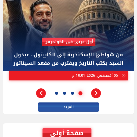
AIPAC رصدت 30 مليون دولار لإضعافه
"عبد الرحمن السيد" المصري الذى يواجه "هايلي
ستيفنز" وإيباك الاسرائيلية بإنتخابات ميشيجان
02 أغسطس, 2026 04:01 م
المزيد
صفحة أولى