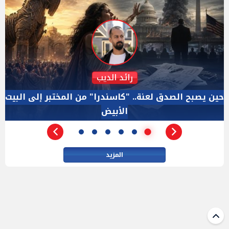
دكتور نزيه الحكيم
الإجازة البرلمانية ليست إجازة من الرقابة.. والسؤال ليس
الأداة الوحيده بعد فض الانعقاد
المزيد