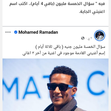
فيه " سؤال الخمسة مليون (باقي 4 أيام).. اكتب اسم
اغنيتي الجاية.