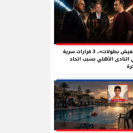
«مفيش بطولات».. 3 قرارات سرية
النادى الأهلي بسبب اتحاد
رة