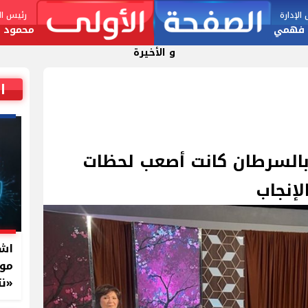
لإدارة
رئيس الت
 فهمي
محمود ا
و الأخيرة
ا
بالسرطان كانت أصعب لحظات
لإنجاب
اشت
موا
«نت
بال