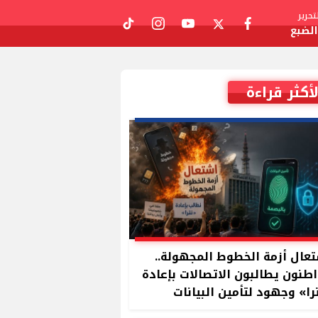
حرير
لضبع
tiktok
instagram
youtube
twitter
facebook
لأكثر قراءة
عال أزمة الخطوط المجهولة..
طنون يطالبون الاتصالات بإعادة
را» وجهود لتأمين البيانات
بصمة