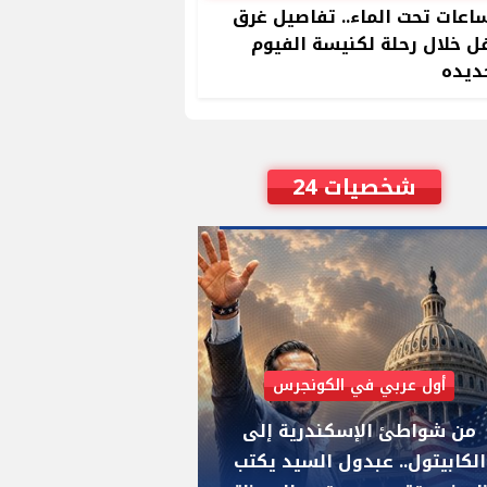
ساعات تحت الماء.. تفاصيل غرق
 خلال رحلة لكنيسة الفيوم
ديده
شخصيات 24
أول عربي في الكونجرس
AIPAC رصدت 30 مليون دولار لإضعافه
ن شواطئ الإسكندرية إلى
"عبد الرحمن السيد"
كابيتول.. عبدول السيد يكتب
يواجه "هايلي ستيف