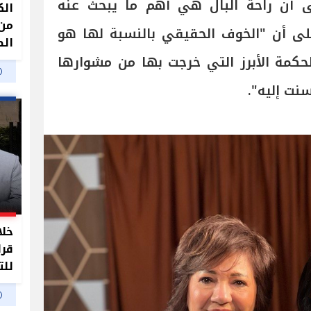
لى أن راحة البال هي أهم ما يبحث عنه
الك
من 
لى أن "الخوف الحقيقي بالنسبة لها هو
الص
حكمة الأبرز التي خرجت بها من مشوارها
نت إليه".
خلا
قرا
للت