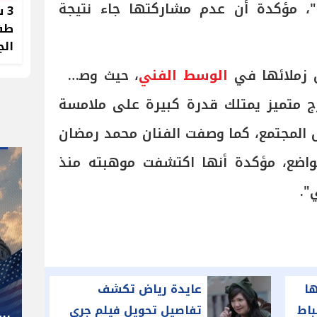
مؤكدة أن عدم مشاركتها جاء نتيجة
3 
طفل
الج
 زملائها في
الوسط الفني
، حيث وصفت
ج متميز يمتلك قدرة كبيرة على ملامسة
المجتمع، كما وصفت الفنان محمد رمضان
واضع، مؤكدة أنها اكتشفت موهبته منذ
".
" صاحب صاحبه "
شوقي غريب.. المدير الفني رجل
م
ها
عايدة رياض تكشف
كل المناصب في الجبلاية برعاية
ال
باط
تفاصيل تحويل فيلم جري