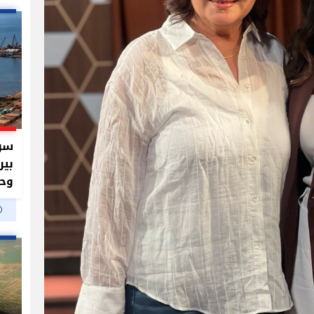
سر 
بير
وحم