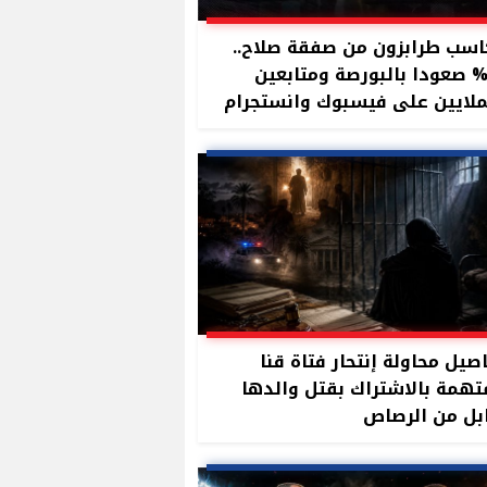
سب طرابزون من صفقة صلاح..
11 صعودا بالبورصة ومتابعين
ملايين على فيسبوك وانستجرام
صيل محاولة إنتحار فتاة قنا
تهمة بالاشتراك بقتل والدها
بل من الرصاص