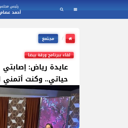
رئيس مجلس ا
أحمد عصام
مجتمع
لقاء ببرنامج ورقة بيضا
عايدة رياض: إصابتي 
حياتي.. وكنت أتمني ا