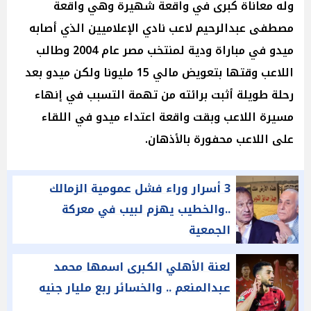
وله معاناة كبرى في واقعة شهيرة وهي واقعة
مصطفى عبدالرحيم لاعب نادي الإعلاميين الذي أصابه
ميدو في مباراة ودية لمنتخب مصر عام 2004 وطالب
اللاعب وقتها بتعويض مالي 15 مليونا ولكن ميدو بعد
رحلة طويلة أثبت برائته من تهمة التسبب في إنهاء
مسيرة اللاعب وبقت واقعة اعتداء ميدو في اللقاء
على اللاعب محفورة بالأذهان.
3 أسرار وراء فشل عمومية الزمالك
..والخطيب يهزم لبيب في معركة
الجمعية
لعنة الأهلي الكبرى اسمها محمد
عبدالمنعم .. والخسائر ربع مليار جنيه