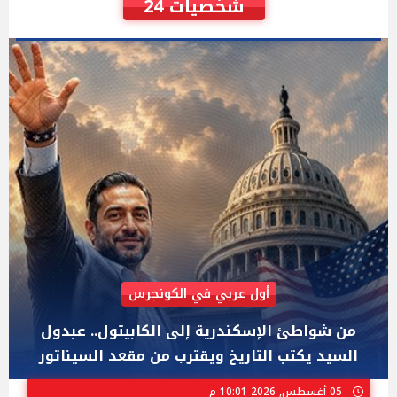
شخصيات 24
AIPAC رصدت 30 مليون دولار لإضعافه
"عبد الرحمن السيد" المصري الذى يواجه "هايلي
ستيفنز" وإيباك الاسرائيلية بإنتخابات ميشيجان
02 أغسطس, 2026 04:01 م