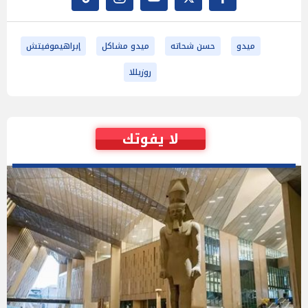
ميدو
حسن شحاته
ميدو مشاكل
إبراهيموفيتش
روزيللا
لا يفوتك