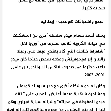
أشهر دوليا وكان لها تأثيرا في علاقته مع حسن
شحاتة كثيرا.
ميدو واشتباكات هولندية - إيطالية
يملك أحمد حسام ميدو سلسلة أخرى من المشكلات
في حياته الكروية كلاعب محترف في أوروبا لعل
أشهرها خناقته التي كاد يعتدي فيها على زميله
زالاتان إبراهيموفيتش وقذفه بمقص حينما كان ميدو
يلعب محترفا في صفوف أياكس الهولندي بين عامي
2001، 2003.
وكان لميدو مشكلة أخرى مع مدربه رونالد كويمان
ومشاجرة شهيرة عندما أعترض المدرب على " ثقة
ميدو المفرطة في قدراته" وشرائه سيارة فيراري وهو
لايزال لم يتم العشرين من عمره وساهمت تلك الواقعة