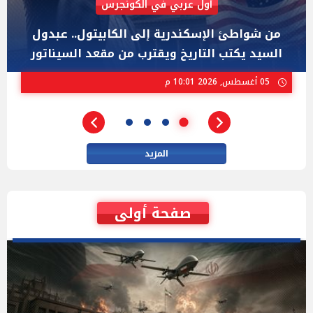
AIPAC رصدت 30 مليون دولار لإضعافه
"عبد الرحمن السيد" المصري الذى يواجه "هايلي
ستيفنز" وإيباك الاسرائيلية بإنتخابات ميشيجان
02 أغسطس, 2026 04:01 م
المزيد
صفحة أولى