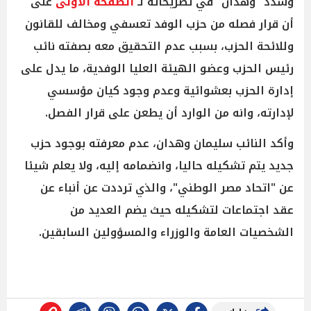
وشدد "وهدان" في تصريحاته لـ
الصفحة الأولى
على
أن قرار فصله من حزب الوفد تعسفي ومخالف للقانون
وللائحة الحزب، بسبب عدم التحقيق معه بصفته نائب
رئيس الحزب وعضو الهيئة العليا الوفدية، ما يدل على
إدارة الحزب بعشوائية وعدم وجود كيان مؤسسي
لإدارته، وانه من الوارد أن يطعن على قرار الفصل.
وأكد النائب سليمان وهدان، عدم معرفته بوجود حزب
جديد يتم تشكيله حاليا، وانضمامه إليه، ولا يعلم شيئا
عن "اتحاد مصر الوطني"، والذي ترددت عن أنباء عن
عقد اجتماعات لتشكيله حيث يضم العديد من
الشخصيات العامة والوزراء والمسؤولين السابقين.