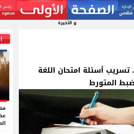
لإدارة
رئيس الت
 فهمي
محمود ا
و الأخيرة
ا
 تسريب أسئلة امتحان اللغة
ضبط المتورط
مشر
الم