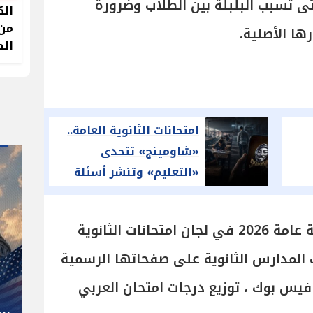
تى تسبب البلبلة بين الطلاب وضرورة
الك
من 
ها الأصلية.
الص
امتحانات الثانوية العامة..
«شاومينج» تتحدى
«التعليم» وتنشر أسئلة
ريا
التربية الدينية بعد 30
دقيقة
وقبل آداء امتحان العربي ثانوية عامة 2026 في لجان امتحانات الثانوية
" صاحب صاحبه "
حد، أعلنت المدارس الثانوية على صفحاتها الرسمية
شوقي غريب.. المدير الفني رجل
فيس بوك ، توزيع درجات امتحان العربي
كل المناصب في الجبلاية برعاية