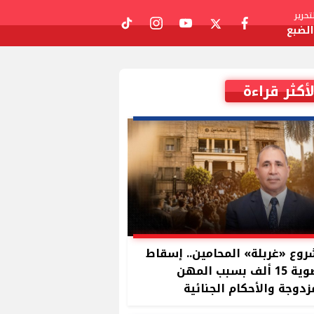
حرير
لضبع
tiktok
instagram
youtube
twitter
facebook
لأكثر قراءة
وع «غربلة» المحامين.. إسقاط
عضوية 15 ألف بسبب المهن
زدوجة والأحكام الجنائية