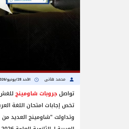
محمد هانى
الأحد 28/يونيو/2026 - 12:20 م
تواصل
جروبات شاومينج
للغش ع
وتداولت "شاومينج العديد من ا