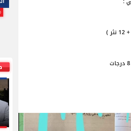
هاني أبوريدة
ال
25 يوليو, 2026 10:00 م
ص