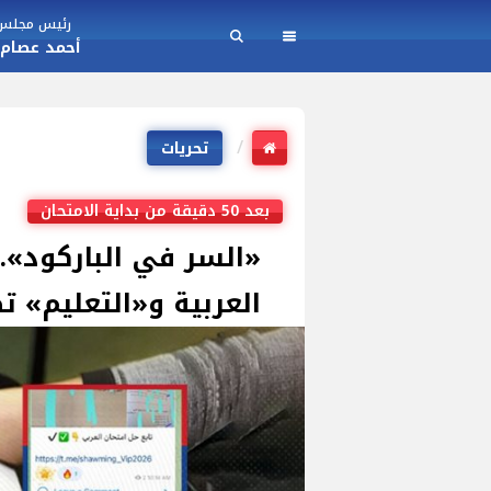
رئيس مجلس ا
أحمد عصام
تحريات
بعد 50 دقيقة من بداية الامتحان
«السر في الباركود»..
العربية و«التعليم» ت