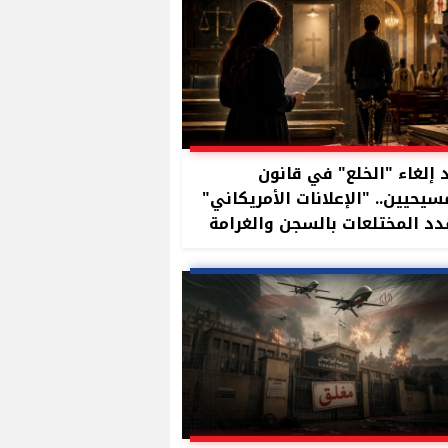
 إلغاء "الخلع" في قانون
سيحيين.. "الإعلانات الأمريكاني"
د المختلعات بالسجن والغرامة