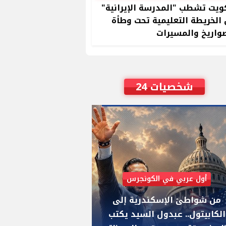
ويت تشطب "المدرسة الإيرانية"
الخريطة التعليمية تحت وطأة
واريخ والمسيرات
شخصيات 24
أول عربي في الكونجرس
AIPAC رصدت 30 مليون دولار لإضعافه
من شواطئ الإسكندرية إلى
"عبد الرحمن السيد
الكابيتول.. عبدول السيد يكتب
يواجه "هايلي ستي