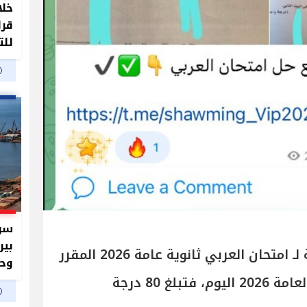
خلا
قرا
للت
سر 
بير
أما عن الدرجة الكلية المخصصة لـ امتحان العربي ثانوية عامة 2026 المقرر
وحم
لغ 80 درجة