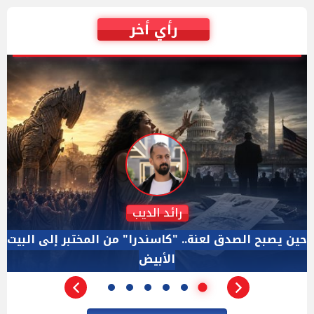
رأي أخر
دكتور نزيه الحكيم
الإجازة البرلمانية ليست إجازة من الرقابة.. والسؤال ليس
الأداة الوحيده بعد فض الانعقاد