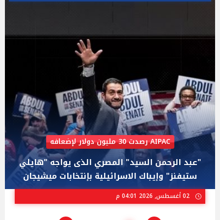
تعرضت للترهيب بسبب موقفها من غزة
شبانة محمود.. قصة صعود كشميرية مسلمة لتولى
منصب وزيرة داخلية بريطانيا مجددا
01 أغسطس, 2026 06:01 م