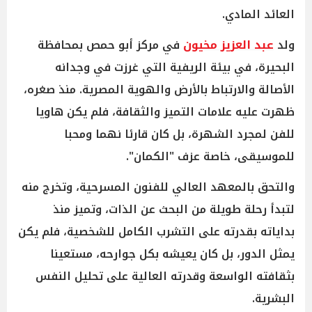
العائد المادي.
ولد
عبد العزيز مخيون
في مركز أبو حمص بمحافظة
البحيرة، في بيئة الريفية التي غرزت في وجدانه
الأصالة والارتباط بالأرض والهوية المصرية. منذ صغره،
ظهرت عليه علامات التميز والثقافة، فلم يكن هاويا
للفن لمجرد الشهرة، بل كان قارئا نهما ومحبا
للموسيقى، خاصة عزف "الكمان".
والتحق بالمعهد العالي للفنون المسرحية، وتخرج منه
لتبدأ رحلة طويلة من البحث عن الذات، وتميز منذ
بداياته بقدرته على التشرب الكامل للشخصية، فلم يكن
يمثل الدور، بل كان يعيشه بكل جوارحه، مستعينا
بثقافته الواسعة وقدرته العالية على تحليل النفس
البشرية.