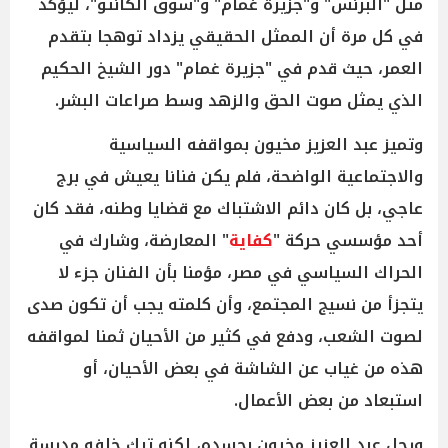
مثل "البرنس" و"جزيرة غمام" و"سوق الكانتو"، ليؤكد
في كل مرة أن الممثل الحقيقي يزداد توهجا بتقدم
العمر، حيث قدم في "جزيرة غمام" دور الشيخ الحكيم
الذي يمثل صوت الحق والزهد وسط صراعات البشر.
وتميز عبد العزيز مخيون بمواقفه السياسية
والاجتماعية الواضحة، فلم يكن فنانا يعيش في برج
عاجي، بل كان دائم الاشتباك مع قضايا وطنه، فقد كان
أحد مؤسسي حركة "
كفاية
" المعارضة، وشارك في
الحراك السياسي في مصر، مؤمنا بأن الفنان جزء لا
يتجزأ من نسيج المجتمع، وأن كلمته يجب أن تكون صدى
لصوت الشعب، ودفع في كثير من الأحيان ثمنا لمواقفه
هذه من غياب عن الشاشة في بعض الأحيان، أو
استبعاد من بعض الأعمال.
ورحل عبد العزيز مخيون بجسده، لكنه ترك خلفه مدرسة