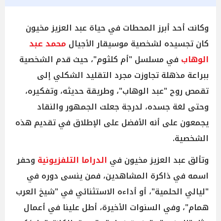
وكانت أحد أبرز المحطات في حياة عبد العزيز مخيون
كان تجسيده لشخصية موسيقار الأجيال
محمد عبد
الوهاب
في مسلسل "أم كلثوم"، حيث قدم الشخصية
ببراعة مذهلة تجاوزت مجرد التقليد الشكلي إلى
تقمص روح "عبد الوهاب"، وطريقة حديثه، وتفكيره،
وحتى لغة جسده، لدرجة جعلت الجمهور والنقاد
يجمعون على أنه الأفضل على الإطلاق في تقديم هذه
الشخصية.
وتألق عبد العزيز مخيون في
الدراما التلفزيونية
وحفر
اسمه في ذاكرة المشاهدين، فمن ينسى دوره في
"ليالي الحلمية"، أو أداءه الاستثنائي في "شيخ العرب
همام"، وفي السنوات الأخيرة، أطل علينا في أعمال