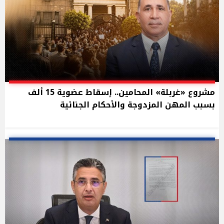
مشروع «غربلة» المحامين.. إسقاط عضوية 15 ألف
بسبب المهن المزدوجة والأحكام الجنائية