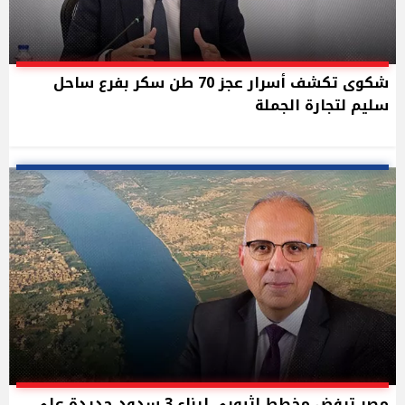
شكوى تكشف أسرار عجز 70 طن سكر بفرع ساحل
سليم لتجارة الجملة
مصر ترفض مخطط إثيوبي لبناء 3 سدود جديدة على