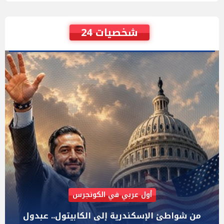
شخصيات 24
AIPAC رصدت 30 مليون دولار لإضعافه
"عبد الرحمن السيد" المصري الذى يواجه "هايلي