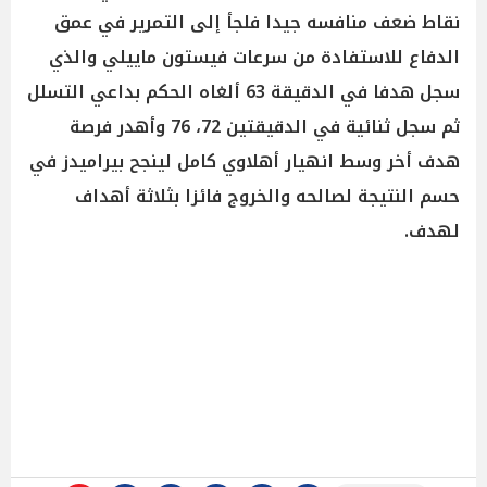
نقاط ضعف منافسه جيدا فلجأ إلى التمرير في عمق
الدفاع للاستفادة من سرعات فيستون ماييلي والذي
سجل هدفا في الدقيقة 63 ألغاه الحكم بداعي التسلل
ثم سجل ثنائية في الدقيقتين 72، 76 وأهدر فرصة
هدف أخر وسط انهيار أهلاوي كامل لينجح بيراميدز في
حسم النتيجة لصالحه والخروج فائزا بثلاثة أهداف
لهدف.