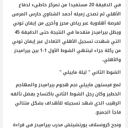
في الدقيقة 20 مستفيدا من تمركز خاطىء لدفاع
الأهلي ثم تصدى زميله أحمد الشناوي حارس المرمى
لفرصة أهلاوية عبر رياض محرز وأخرى من إيفان توني
ويظل بيراميدز متقدما في النتيجة حتى الدقيقة 45
التي شهدت تسجيل الأهلي التعادل عبر إيفان توني
من ركلة جزاء لينتهي الشوط الأول 1-1 بين بيراميدز
والأهلي.
الشوط الثاني " ليلة ماييلي "
لمع فيستون ماييلي نجم هجوم بيراميدز والمهاجم
الخطير وكان رجل الشوط الثاني باكتساح بفضل تألقه
الرهيب الذي شهد تسجيله للأهداف بشكل متتالي
فاجآ الجميع.
ونجح كرونسلاف يورتشيتش مدرب بيراميدز في قراءة