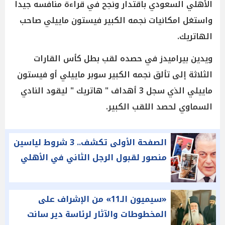
الأهلي السعودي باقتدار ونجح في قراءة منافسه جيدا
واستغل امكانيات نجمه الكبير فيستون ماييلي صاحب
الهاتريك.
ويدين بيراميدز في حصده لقب بطل كأس القارات
الثلاثة إلى تألق نجمه الكبير سوبر ماييلي أو فيستون
ماييلي الذي سجل 3 أهداف " هاتريك " ليقود النادي
السماوي لحصد اللقب الكبير.
الصفحة الأولى تكشف.. 3 شروط لياسين
منصور لقبول الرجل الثاني في الأهلي
«سيميون الـ11» من الإشراف على
المخطوطات والآثار لرئاسة دير سانت