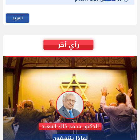
المزيد
رأي أخر
عبدالحليم قنديل
الدكتور عبد الحليم قنديل يكتب: هزيمة "ترامب" فى