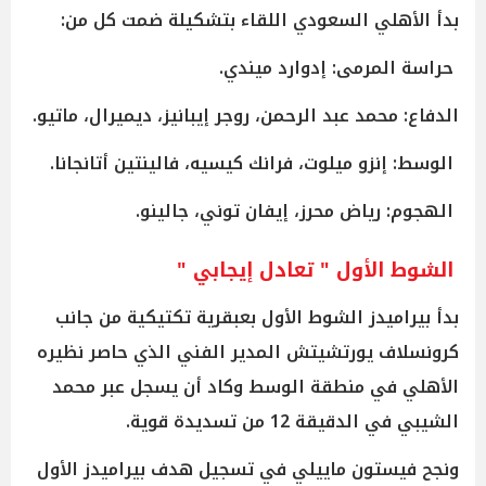
بدأ الأهلي السعودي اللقاء بتشكيلة ضمت كل من:
حراسة المرمى: إدوارد ميندي.
الدفاع: محمد عبد الرحمن، روجر إيبانيز، ديميرال، ماتيو.
الوسط: إنزو ميلوت، فرانك كيسيه، فالينتين أتانجانا.
الهجوم: رياض محرز، إيفان توني، جالينو.
الشوط الأول " تعادل إيجابي "
بدأ بيراميدز الشوط الأول بعبقرية تكتيكية من جانب
كرونسلاف يورتشيتش المدير الفني الذي حاصر نظيره
الأهلي في منطقة الوسط وكاد أن يسجل عبر محمد
الشيبي في الدقيقة 12 من تسديدة قوية.
ونجح فيستون ماييلي في تسجيل هدف بيراميدز الأول