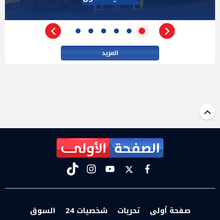
مفاوضات إيران
المزيد
tiktok
instagram
youtube
twitter
facebook
صفحة أولى
تحريات
شخصيات 24
السوق