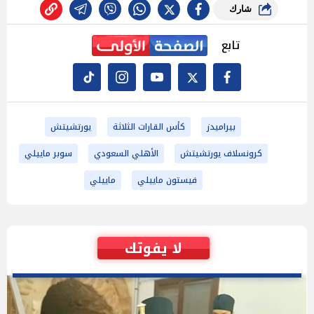
شارك
تابع
بيراميدز
كأس القارات الثلاثة
يورتشيتش
كرونسلاف يورتشيتش
الأهلي السعودي
سوبر ماييلي
فيستون ماييلي
ماييلي
لا يفوتك