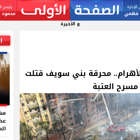
لإدارة
رئيس الت
 فهمي
محمود ا
و الأخيرة
ا
أهرام.. محرقة بني سويف قتلت
مشر
الم