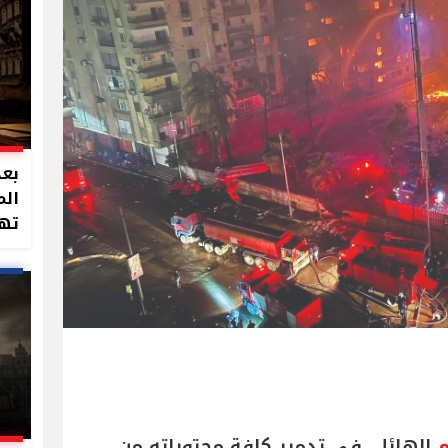
بعد
الم
تهد
م
الهائل، في تدمير كافة محتوياته من