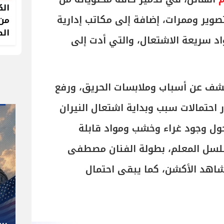
الك
وير وممرات، إضافة إلى مكاتب إدارية
من 
الص
د سريعة الاشتعال، والتي أدت إلى
ف عن أسباب وملابسات الحريق، ورفع
 احتمالات سبب وبداية اشتعال النيران
حول وجود غراء وخشب ومواد قابلة
لسل المعلم، بطولة الفنان مصطفى
اهد الأكشن، كما يبقى احتمال
" صاحب صاحبه "
شوقي غريب.. المدير الفني رجل
كل المناصب في الجبلاية برعاية