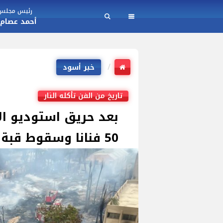
رئيس مجلس ا
أحمد عصام
خبر أسود
تاريخ من الفن تأكله النار
بعد حريق استوديو ال
50 فنانا وسقوط قبة مسرح العتبة