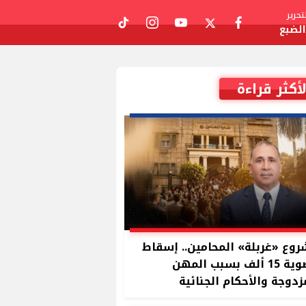
حرير
لضبع
tiktok
instagram
youtube
twitter
facebook
لأكثر قراءة
وع «غربلة» المحامين.. إسقاط
عضوية 15 ألف بسبب المهن
زدوجة والأحكام الجنائية