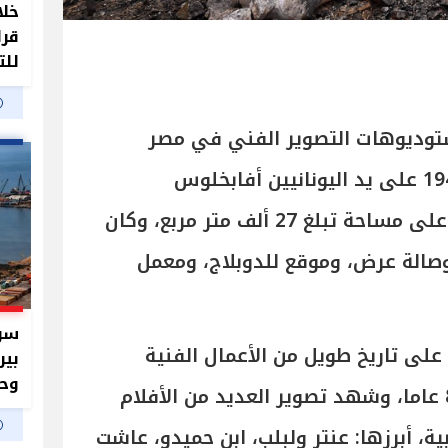
خلا
قرا
للت
ستوديوهات التصوير الفني في مصر
والمنطقة، حيث تأسس عام 1944 على يد اليونانيين أفابخلوس
أفراموسيس وباريس بيلفيس على مساحة تبلغ 27 ألف متر مربع، وكان
للدوبلاج، ومعمل
سر 
لى تاريخ طويل من الأعمال الفنية
بير
وحم
المصرية، على مدار أكثر من 80 عاما، وشهد تصوير العديد من الأفلام
ية، أبرزها: عنتر ولبلب، ابن حميدو، عاشت