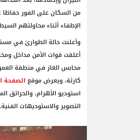
النيران وإخمادها، بعد امتداها
من السكان على الفور حفاظا ع
الإطفاء أثناء محاولتهم السيط
وأعلنت حالة الطوارئ في مستش
أغلقت قوات الأمن مداخل ومخا
محابس الغاز في منطقة العمران
كارثة، ويعرض موقع
الصفحة ا
استوديو الأهرام، والحرائق ال
التصوير والاستوديهات الفنية.