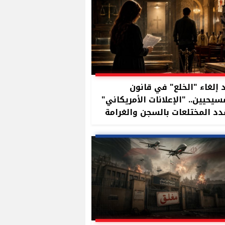
 إلغاء "الخلع" في قانون
سيحيين.. "الإعلانات الأمريكاني"
د المختلعات بالسجن والغرامة