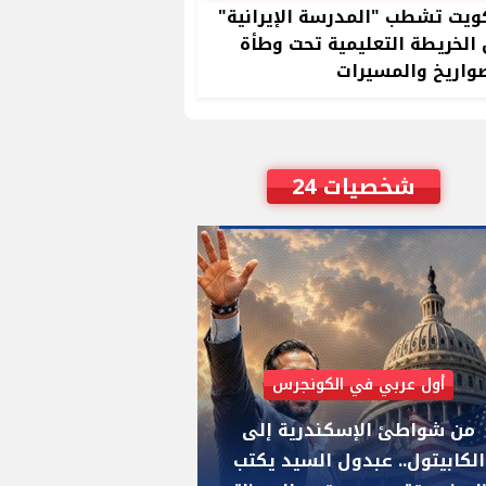
ويت تشطب "المدرسة الإيرانية"
الخريطة التعليمية تحت وطأة
واريخ والمسيرات
شخصيات 24
أول عربي في الكونجرس
AIPAC رصدت 30 مليون دولار لإضعافه
من شواطئ الإسكندرية إلى
"عبد الرحمن السيد
الكابيتول.. عبدول السيد يكتب
يواجه "هايلي ستي