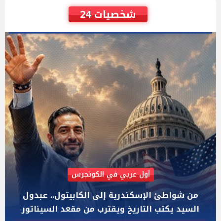
شخصيات 24
AIPAC رصدت 30 مليون دولار لإضعافه
"عبد الرحمن السيد" المصري الذى يواجه "هايلي
ستيفنز" وإيباك الاسرائيلية بإنتخابات ميشيجان