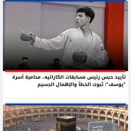
تأييد حبس رئيس مسابقات الكاراتيه.. محامية أسرة
"يوسف": ثبوت الخطأ والإهمال الجسيم