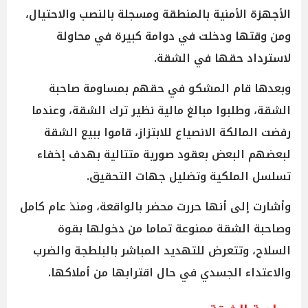
الأجهزة الأمنية بالمنطقة ومسجلة بالنصب والاحتيال،
ومن وقتها ودخلت في دوامة كبيرة في محاولة
لاسترداد حقها في الشقة.
وبعدها قام المشكو في حقهم بمساومة صاحبة
الشقة، وطلبوا مبالغ مالية نظير ترك الشقة، وعندما
رفضت المالكة الانصياع للابتزاز، قاموا ببيع الشقة
لبعضهم البعض بعقود صورية متتالية بهدف إخفاء
تسلسل الملكية وتضليل جهات التحقيق.
وأشارت إلى أنها حررت محضر بالواقعة، ومنذ عام كامل
وصاحبة الشقة ممنوعة تماما من دخولها بقوة
السلاح، وتتعرض للتهديد المباشر بالبلطجة والضرب
والاعتداء الجسدي في حال اقترابها من أملاكها.