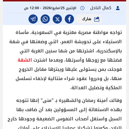
كمال الناحل
الإثنين 25/مايو/2026 - 12:00 ص
شارك
تواجه مواطنة مصرية مغتربة في السعودية، مأساة
الاستيلاء على تحويشة العمر، التي وضعتها في شقة
بالإسكندرية، اشترتها من شقا سنين الغربة التي
قضتها مع زوجها وأسرتها، وبعدما اشترت
الشقة
فوجئت بمن يستولى عليها ويبتزها مقابل الخروج
منها، بل وحرروا عقود شراء متتالية لإخفاء تسلسل
الملكية وتضليل العدالة.
وقالت أمينة رمضان والشهيرة بـ "منى" إنها تتوجه
بهذه الاستغاثة إلى المسؤولين بعد أن ضاقت بها
السبل واستغل أصحاب النفوس الضعيفة وجودها خارج
البلاد، وكونوا تشكيلا عصابيا للاستيلاء على أملاك