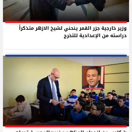
وزير خارجية جزر القمر ينحني لشيخ الازهر متذكراً
دراسته من الإعدادية للتخرج