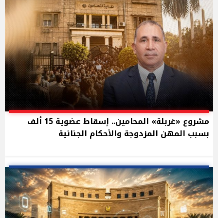
مشروع «غربلة» المحامين.. إسقاط عضوية 15 ألف
بسبب المهن المزدوجة والأحكام الجنائية