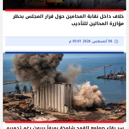
خلاف داخل نقابة المحامين حول قرار المجلس بحظر
مؤازرة المحالين للتأديب
06 أغسطس, 2026 05:01 م
سر بقاء صوامع القمح شامخة بمرفأ بيروت رغم تدميره