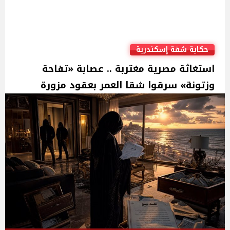
حكاية شقة إسكندرية
استغاثة مصرية مغتربة .. عصابة «تفاحة
وزتونة» سرقوا شقا العمر بعقود مزورة