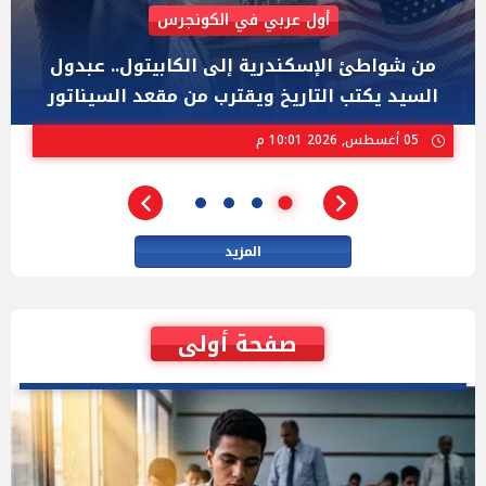
AIPAC رصدت 30 مليون دولار لإضعافه
"عبد الرحمن السيد" المصري الذى يواجه "هايلي
ستيفنز" وإيباك الاسرائيلية بإنتخابات ميشيجان
02 أغسطس, 2026 04:01 م
المزيد
صفحة أولى