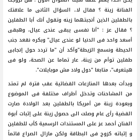
الفنانة زينة ؟ فقال لا.. السؤال الثانى ما علاقتك
بالطفلين الذين أنجبتهما زينه وتقول أنك أبا الطفلين
؟ فقال عز : "أنا نفسى يبقى عندى عيال، وهبقى
أسعد واحد فى الدنيا لو عندى عيال" وبكره نقعد جنب
الحيطة ونسمع الزيطة"وأكد أن "ما تردد حول إنجابى
طفلين توأم من زينة، عار تماما عن الصحة، ولو فى
هيتعرف"، متابعا "دول ولاد مش موبايلات".
وبدأت بعدها المنازعات القضائية عقب فترة لم تمتد
من المشاحنات وتدخل أطراف مختلفة فى الموضوع
وبعودة زينة من أمريكا بالطفلين بعد الولادة صارت
القضية رأى عام وصلت الى حصول زينة على إثبات أبوة
الفنان أحمد عز على المستندات الرسمية كأب للطفلين
و إثباته كزوج فى البطاقة ولكن مازال الصراع قائماً