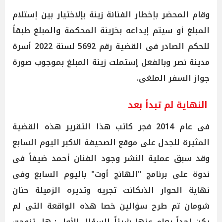
وقام المحضر بإخطار الفنانة زينة بإلاختيار بين إستلام
المبلغ أو سيتم إيداعه بخزينة المحكمة والمبلغ طبقاً
للحكم الصادر فى القضية رقم 5692 لسنة 2022 أسرة
مدينة نصر وبالفعل إستملت زينة المبلغ بموجوب صورة
جواز السفر الملغى.
النهاية لم تبدأ بعد
فى عام 2014 فجر كاتب هذا التقرير هذه القضية
المثيرة للجدل على موقع الصحيفة الاكبر اليوم السابع
وقد سبق عملية النشر وجود الفنان أحمد ضيفاً فى
ندوة على برنامج "الهانج أوت" باليوم السابع وفى
نهاية الحوار الذىكانت تجريه وتديره الزميلة حنان
شومان تم طرح سؤالين خصا هذه الواقعة التى لم
يكن احداً يعلم عنها شيئاً السؤال الأول : هل تزوجت