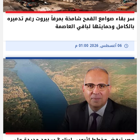
سر بقاء صوامع القمح شامخة بمرفأ بيروت رغم تدميره
بالكامل وحمايتها لباقي العاصمة
06 أغسطس, 2026 01:00 م
مصر ترفض مخطط إثيوبي لبناء 3 سدود جديدة على