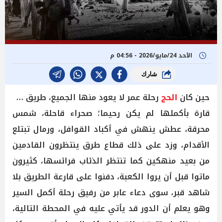
الأحد 24/مايو/2026 - 04:56 م
شارك
حين كان
الحج
رحلة عمر لا يعود منها الجميع، طريق عبر
قارة بأكملها لم يكن رحيما؛ صحراء قاحلة، شمس
محرقة، عطش ينهش في أكباد القوافل، ورمال تبتلع
الأقدام، وزد على ذلك قطاع طرق ينتظرون القادمين
من بعيد منهكين كما تنتظر الذئاب فرائسها، كثيرون
ماتوا قبل أن يروا الكعبة، دفنوا على قارعة الطريق بلا
شاهد قبر، سوى دعاء عابر من رفيق رحلة أكمل السير
وهو يعلم أن الدور قد يأتي عليه في المحطة التالية،