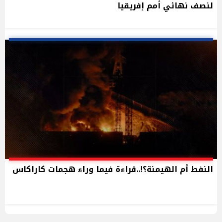
لنصف نهائي أمم إفريقيا
النفط أم الهيمنة؟!..قراءة فيما وراء هجمات كاراكاس