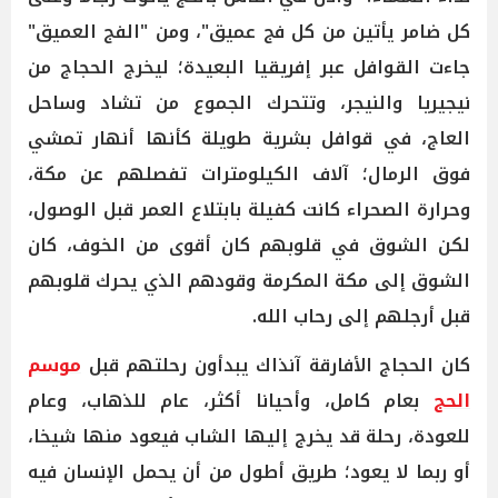
كل ضامر يأتين من كل فج عميق"، ومن "الفج العميق"
جاءت القوافل عبر إفريقيا البعيدة؛ ليخرج الحجاج من
نيجيريا والنيجر، وتتحرك الجموع من تشاد وساحل
العاج، في قوافل بشرية طويلة كأنها أنهار تمشي
فوق الرمال؛ آلاف الكيلومترات تفصلهم عن مكة،
وحرارة الصحراء كانت كفيلة بابتلاع العمر قبل الوصول،
لكن الشوق في قلوبهم كان أقوى من الخوف، كان
الشوق إلى مكة المكرمة وقودهم الذي يحرك قلوبهم
قبل أرجلهم إلى رحاب الله.
كان الحجاج الأفارقة آنذاك يبدأون رحلتهم قبل
موسم
الحج
بعام كامل، وأحيانا أكثر، عام للذهاب، وعام
للعودة، رحلة قد يخرج إليها الشاب فيعود منها شيخا،
أو ربما لا يعود؛ طريق أطول من أن يحمل الإنسان فيه