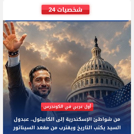
شخصيات 24
AIPAC رصدت 30 مليون دولار لإضعافه
"عبد الرحمن السيد" المصري الذى يواجه "هايلي
ستيفنز" وإيباك الاسرائيلية بإنتخابات ميشيجان