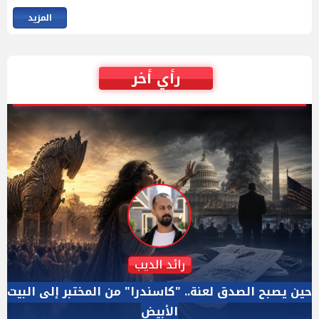
المزيد
رأي أخر
دكتور نزيه الحكيم
الإجازة البرلمانية ليست إجازة من الرقابة.. والسؤال ليس
الأداة الوحيده بعد فض الانعقاد