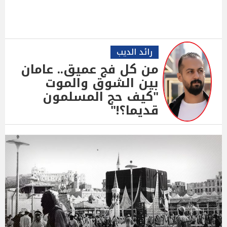
رائد الديب
من كل فج عميق.. عامان
بين الشوق والموت
"كيف حج المسلمون
قديما؟!"