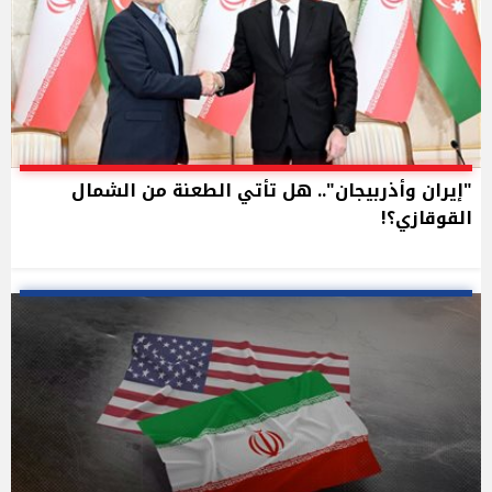
"إيران وأذربيجان".. هل تأتي الطعنة من الشمال
القوقازي؟!