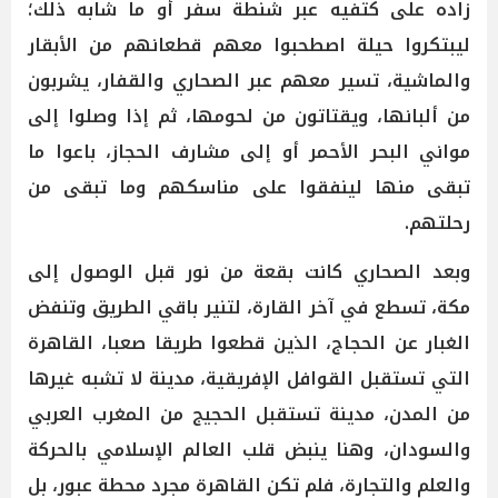
زاده على كتفيه عبر شنطة سفر أو ما شابه ذلك؛
ليبتكروا حيلة اصطحبوا معهم قطعانهم من الأبقار
والماشية، تسير معهم عبر الصحاري والقفار، يشربون
من ألبانها، ويقتاتون من لحومها، ثم إذا وصلوا إلى
مواني البحر الأحمر أو إلى مشارف الحجاز، باعوا ما
تبقى منها لينفقوا على مناسكهم وما تبقى من
رحلتهم.
وبعد الصحاري كانت بقعة من نور قبل الوصول إلى
مكة، تسطع في آخر القارة، لتنير باقي الطريق وتنفض
الغبار عن الحجاج، الذين قطعوا طريقا صعبا، القاهرة
التي تستقبل القوافل الإفريقية، مدينة لا تشبه غيرها
من المدن، مدينة تستقبل الحجيج من المغرب العربي
والسودان، وهنا ينبض قلب العالم الإسلامي بالحركة
والعلم والتجارة، فلم تكن القاهرة مجرد محطة عبور، بل