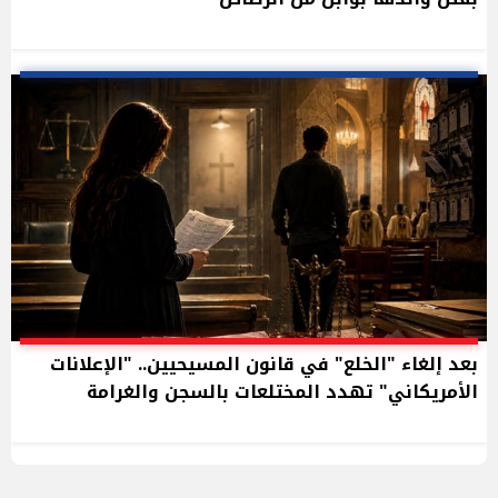
بعد إلغاء "الخلع" في قانون المسيحيين.. "الإعلانات
الأمريكاني" تهدد المختلعات بالسجن والغرامة