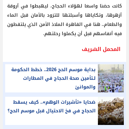
كانت حضنا واسعا لهؤلاء الحجاج، ليهبطوا في أروقة
أزهرها، وتكاياها وأسبلتها للتزود بالأمان قبل الماء
والطعام.. هنا في القاهرة الملاذ الآمن الذي يلتقطون
فيه أنفاسهم قبل أن يكملوا رحلتهم.
المحمل الشريف
بداية موسم الحج 2026.. خطط الحكومة
لـتأمين صحة الحجاج في المطارات
والموانئ
ضحايا «تأشيرات الوهم».. كيف يسقط
الحجاج في فخ الاحتيال قبل موسم الحج؟