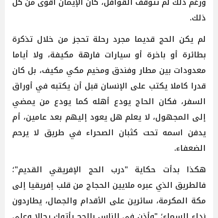
ورغم ذلك لم تتوقف القوافل، كان الإيمان أقوى من كل
ذلك.
لم يكن الحج قديما مجرد رحلة تحجز من خلال تذكرة
بطائرة أو باخرة أو سيارات فارهة مكيفة، ولا أياما
معدودات بين مطار وفندق ومخيم مكي مكيف، بل كان
قدرا كاملا يكتب على الإنسان قبل أن يكتبه في أوراق
السفر، فكان الحاج يودع أهله كما يودع من يمضي
إلى المجهول، لا يعلم هل يعود إليهم بعد عامين، أم
يدفن اسمه تحت كثبان الصحراء في طريق لا يرحم
الضعفاء.
هكذا بدأت حكاية "درب الحج الإفريقي القديم"؛
فالطريق الذي عبره ملايين الحجاج من قلب إفريقيا إلى
مكة المكرمة، سائرين على الأقدام والجمال، يطاردون
نداء السماء؛ "وأذن في الناس بالحج يأتوك رجالا وعلى