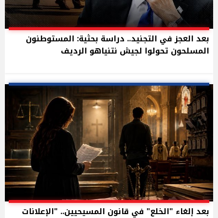
بعد العجز في التجنيد.. دراسة بحثية: المستوطنون
المسلحون تحولوا لجيش نتنياهو الرديف
بعد إلغاء "الخلع" في قانون المسيحيين.. "الإعلانات