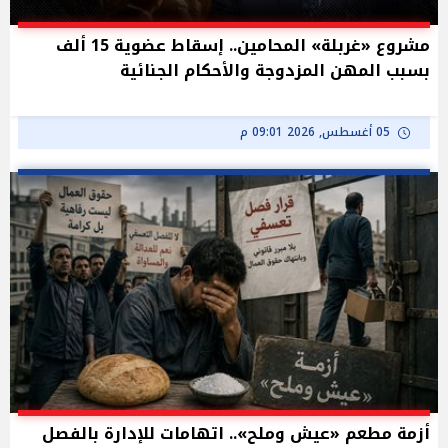
مشروع «غربلة» المحامين.. إسقاط عضوية 15 ألف
بسبب المهن المزدوجة والأحكام الجنائية
05 أغسطس, 2026 09:01 م
أزمة مطعم «عيش وملح».. اتهامات للإدارة بالفصل