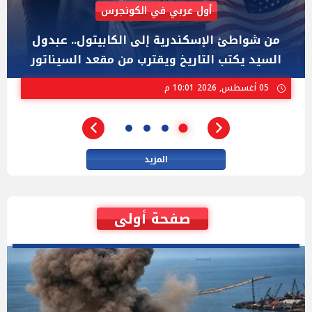
AIPAC رصدت 30 مليون دولار لإضعافه
"عبد الرحمن السيد" المصري الذى يواجه "هايلي
ستيفنز" وإيباك الاسرائيلية بإنتخابات ميشيجان
02 أغسطس, 2026 04:01 م
المزيد
صفحة أولى