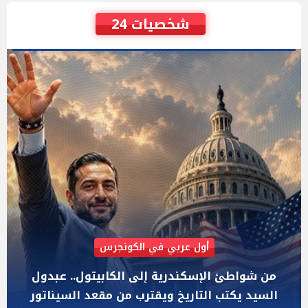
شخصيات 24
AIPAC رصدت 30 مليون دولار لإضعافه
"عبد الرحمن السيد" المصري الذى يواجه "هايلي
ستيفنز" وإيباك الاسرائيلية بإنتخابات ميشيجان