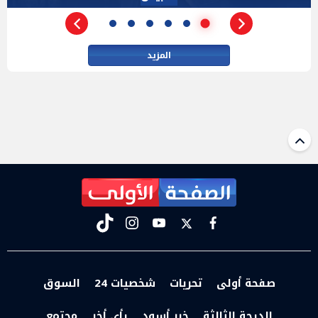
المزيد
tiktok
instagram
youtube
twitter
facebook
صفحة أولى
تحريات
شخصيات 24
السوق
الدرجة الثالثة
خبر أسود
رأي أخر
مجتمع