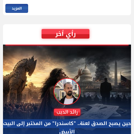
المزيد
رأي أخر
دكتور نزيه الحكيم
الإجازة البرلمانية ليست إجازة من الرقابة.. والسؤال ليس
الأداة الوحيده بعد فض الانعقاد